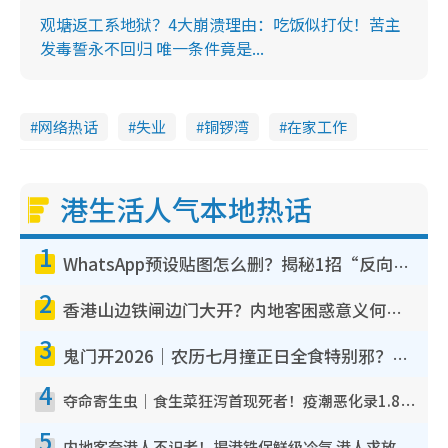
观塘返工系地狱？4大崩溃理由：吃饭似打仗！苦主
发毒誓永不回归 唯一条件竟是...
网络热话
失业
铜锣湾
在家工作
港生活人气本地热话
1
WhatsApp预设贴图怎么删？揭秘1招“反向操作”还原简洁界面 附3步实测教程
2
香港山边铁闸边门大开？内地客困惑意义何在！网友神回复：这种叫法理性防御
3
鬼门开2026｜农历七月撞正日全食特别邪？专家警告切忌做一事！揭4大禁忌+2招保平安
4
夺命寄生虫｜食生菜狂泻首现死者！疫潮恶化录1.8万宗病例 揭洗菜3大谬误
5