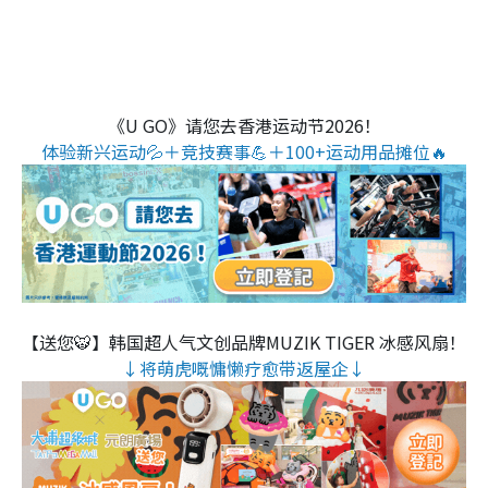
《U GO》请您去香港运动节2026！
体验新兴运动💦＋竞技赛事💪＋100+运动用品摊位🔥
【送您🐯】韩国超人气文创品牌MUZIK TIGER 冰感风扇！
↓将萌虎嘅慵懒疗愈带返屋企↓