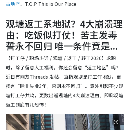
古地产
、T.O.P This is Our Place
观塘返工系地狱？4大崩溃理
由：吃饭似打仗！苦主发毒
誓永不回归 唯一条件竟是...
【打工仔 / 职场热话 / 观塘 / 返工 / 转工2026】求职
时，除了留意人工福利，你还会留意“返工地区”吗？
近日有网友Threads 发帖，直指观塘是打工仔地狱，更
扬言“除非失业3年，否则永不回归”。意外引起不少观
塘打工仔共鸣，更数出返观塘的4大崩溃理由。即睇观塘
返工到底有几恐怖！