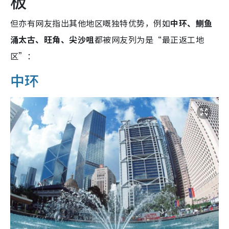
板”
但亦有网友指出其他地区嘅独特优势，例如
中环、鰂鱼
涌太古、旺角、尖沙咀
都被网友列为是“最正返工地
区”：
中环