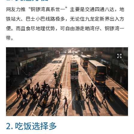
网友力推“铜锣湾真系世一”主要是交通四通八达，地
铁站大、巴士小巴线路极多，无论住九龙定新界出入方
便。而且食尽地理优势，可自由游走晒湾仔、铜锣湾一
带。
2. 吃饭选择多