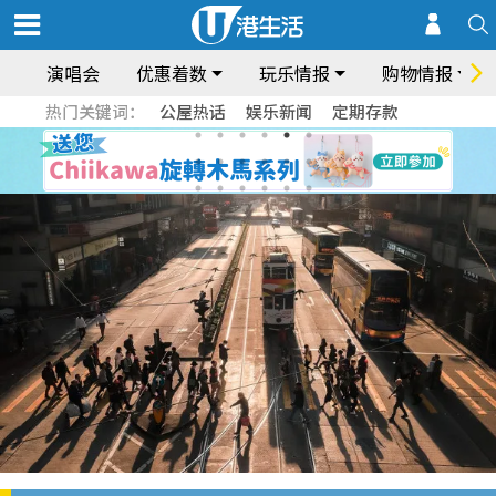
演唱会
优惠着数
玩乐情报
购物情报
热门关键词：
公屋热话
娱乐新闻
定期存款