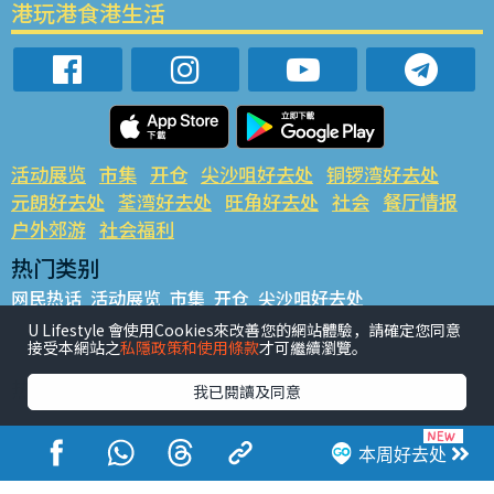
港玩港食港生活
活动展览
市集
开仓
尖沙咀好去处
铜锣湾好去处
元朗好去处
荃湾好去处
旺角好去处
社会
餐厅情报
户外郊游
社会福利
热门类别
网民热话
活动展览
市集
开仓
尖沙咀好去处
铜锣湾好去处
元朗好去处
荃湾好去处
旺角好去处
社会
U Lifestyle 會使用Cookies來改善您的網站體驗，請確定您同意
接受本網站之
私隱政策和使用條款
才可繼續瀏覽。
餐厅情报
户外郊游
热门标签
我已閱讀及同意
#UGO揾好去处
#人气活动推介
#美食社群热话
#亲子玩乐好去处
#ULifestyle应用程式
#限时抢
本周好去处
#UJetso礼物放送
#ULifestyle商户中心
#著数
#网络热话