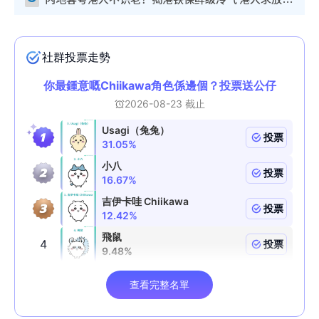
内地客夸港人不识老！揭港铁保鲜级冷气 港人求放过：别投诉