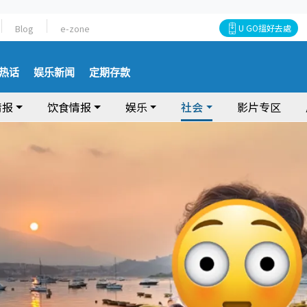
Blog
e-zone
U GO搵好去處
热话
娱乐新闻
定期存款
情报
饮食情报
娱乐
社会
影片专区