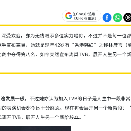
在Google追蹤
《UHK 港生活》
，深受欢迎，亦为无线增添多位实力唱将，不过并不是每一位
手宣布离巢，她就是现年42岁有“香港韩红”之称林彦言（
赛中夺得第八名，如今突然宣布离巢TVB，展开人生另一个
虽然星途发展一般，不过她亦认为加入TVB的日子是人生中一段非
同的表演机会都令她十分感恩。现在将会展开另一个新阶段：
离开TVB，展开人生另一个新阶段🌅。”