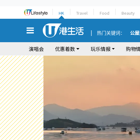
HK
Travel
Food
Beauty
热门关键词：
公屋
演唱会
优惠着数
玩乐情报
购物