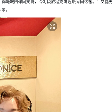
，你哋嘅陪伴同支持，令呢段旅程充满温暖同回忆🥰。”又指
大家。