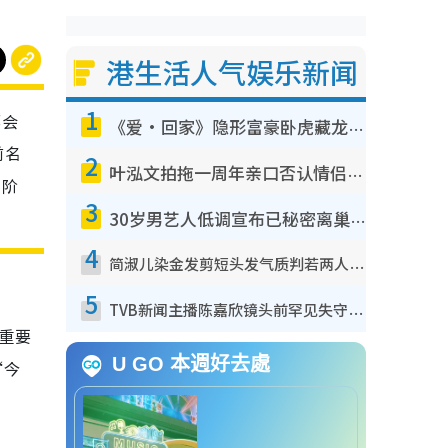
港生活人气娱乐新闻
1
都会
《爱·回家》隐形富豪卧虎藏龙！盘点12位财气逼人的有钱艺人：这位美女3亿身家不愁做
前名
2
叶泓文拍拖一周年亲口否认情侣关系？！被质疑感情造假竟称GM“普通同事”
新阶
3
30岁男艺人低调宣布已秘密离巢！人气急跌变失踪人口：“这几年过得并不容易”
4
简淑儿染金发剪短头发气质判若两人！吓坏老公麦大力都认不出：“你做什么？”
5
TVB新闻主播陈嘉欣镜头前罕见失守！遭林超英一句话突袭吓坏当场大笑
常重要
U GO 本週好去處
“今