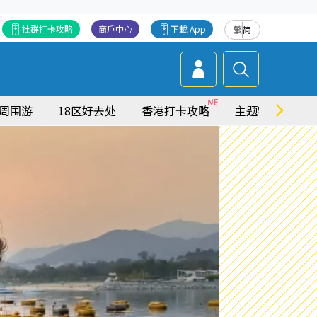
社群打卡攻略
商戶中心
下載 App
繁
简
周围游
18区好去处
香港打卡攻略
主题特集