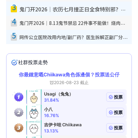
3
鬼门开2026｜农历七月撞正日全食特别邪？专家警告切忌做一事！揭4大禁忌+2招保平安
4
鬼门开2026｜8.13鬼节禁忌 22件事不能做！烧肉、刺身要少食？半夜勿吹口哨/打给个电话
5
网传公立医院改用内地/副厂药？医生拆解正副厂分别，揭4类人换药随时出事