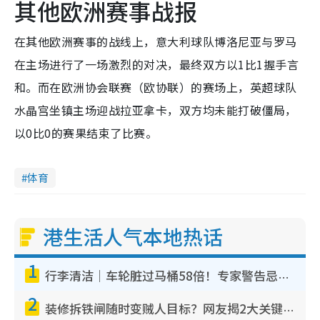
其他欧洲赛事战报
在其他欧洲赛事的战线上，意大利球队博洛尼亚与罗马
在主场进行了一场激烈的对决，最终双方以1比1握手言
和。而在欧洲协会联赛（欧协联）的赛场上，英超球队
水晶宫坐镇主场迎战拉亚拿卡，双方均未能打破僵局，
以0比0的赛果结束了比赛。
体育
港生活人气本地热话
1
行李清洁｜车轮脏过马桶58倍！专家警告忌用酒精擦 教1招免脏手除菌
2
装修拆铁闸随时变贼人目标？网友揭2大关键用途：装新款等于白装？附新旧铁闸分别