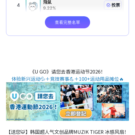
《U GO》请您去香港运动节2026！
体验新兴运动💦＋竞技赛事💪＋100+运动用品摊位🔥
【送您🐯】韩国超人气文创品牌MUZIK TIGER 冰感风扇！