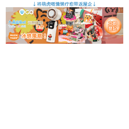
↓将萌虎嘅慵懒疗愈带返屋企↓