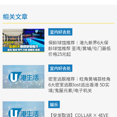
相关文章
室内好去处
保龄球馆推荐︱港九新界6大保
龄球馆推荐 荃湾/黄埔/屯门最低
价格25元起
室内好去处
密室逃脱推荐︱旺角黄埔荔枝角
6大密室逃脱lost逃出香港 5D实
境/鬼屋元素/电子机关
娱乐
【突发取消】COLLAR × 4EVE