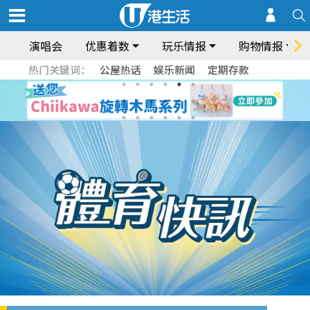
演唱会
优惠着数
玩乐情报
购物情报
热门关键词：
公屋热话
娱乐新闻
定期存款