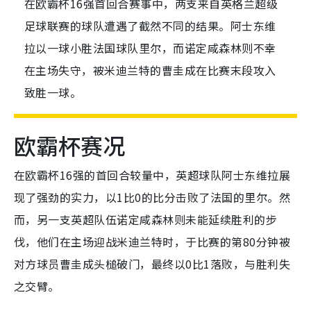
在欧霸杯16强首回合赛事中，两支来自英格兰超级
足球联赛的球队遭遇了截然不同的结果。阿士东维
拉以一球小胜法国球队里尔，而诺定咸森林则不幸
在主场失守，被米迪兰特的曹圭成在比赛末段攻入
致胜一球。
欧霸杯赛况
在欧霸杯16强的首回合较量中，英超球队阿士东维拉展
现了强劲的实力，以1比0的比分击败了法国的里尔。然
而，另一支英超队伍诺定咸森林则未能延续胜利的步
伐，他们在主场迎战米迪兰特时，于比赛的第80分钟被
对方球员曹圭成头槌破门，最终以0比1落败，与胜利失
之交臂。