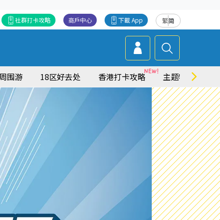
社群打卡攻略
商戶中心
下載 App
繁
简
周围游
18区好去处
香港打卡攻略
主题特集