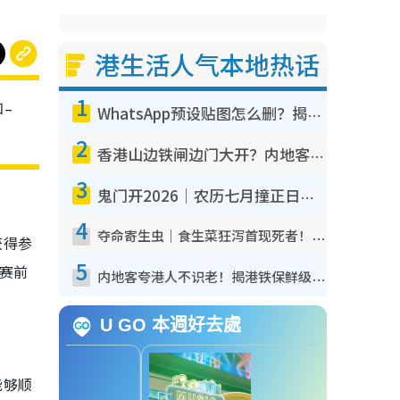
港生活人气本地热话
1
–
WhatsApp预设贴图怎么删？揭秘1招“反向操作”还原简洁界面 附3步实测教程
2
香港山边铁闸边门大开？内地客困惑意义何在！网友神回复：这种叫法理性防御
3
鬼门开2026｜农历七月撞正日全食特别邪？专家警告切忌做一事！揭4大禁忌+2招保平安
4
夺命寄生虫｜食生菜狂泻首现死者！疫潮恶化录1.8万宗病例 揭洗菜3大谬误
获得参
5
赛前
内地客夸港人不识老！揭港铁保鲜级冷气 港人求放过：别投诉
U GO 本週好去處
能够顺