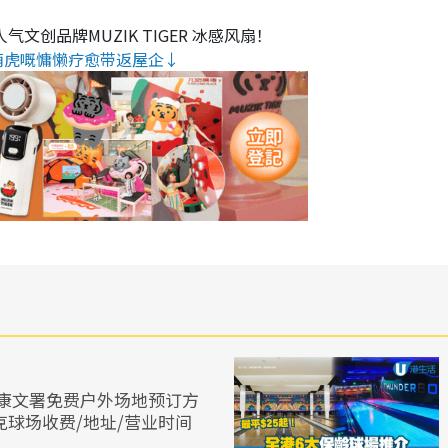
气文创品牌MUZIK TIGER 冰感风扇！
萌虎嘅慵懒疗愈带返屋企↓
康文署免费户外场地预订方
克球场收费/地址/营业时间