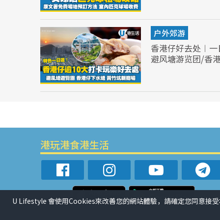
户外郊游
香港仔好去处︱一
避风塘游览团/香
港玩港食港生活
U Lifestyle 會使用Cookies來改善您的網站體驗，請確定您同意接