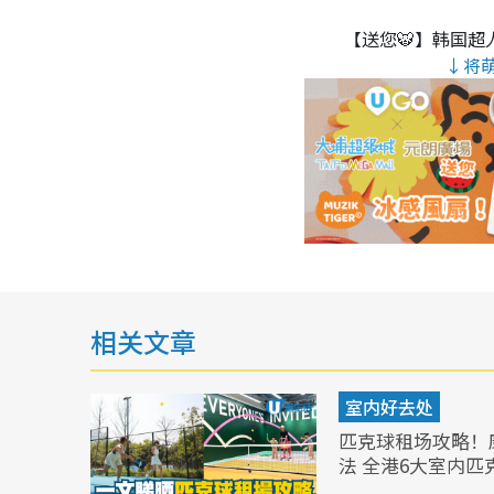
【送您🐯】韩国超人
↓将
相关文章
室内好去处
匹克球租场攻略！
法 全港6大室内匹