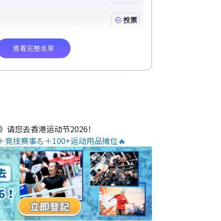
O》请您去香港运动节2026！
＋竞技赛事💪＋100+运动用品摊位🔥