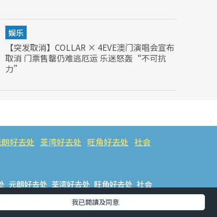
娱乐
【突发取消】COLLAR × 4EVE澳门演唱会宣布
取消 门票售罄仍难逃厄运 乐迷怒轰“不可抗
力”
元朗好去处
荃湾好去处
旺角好去处
社会
处
元朗好去处
荃湾好去处
旺角好去处
社会
我已閱讀及同意