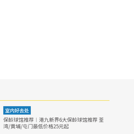
室内好去处
保龄球馆推荐︱港九新界6大保龄球馆推荐 荃
湾/黄埔/屯门最低价格25元起