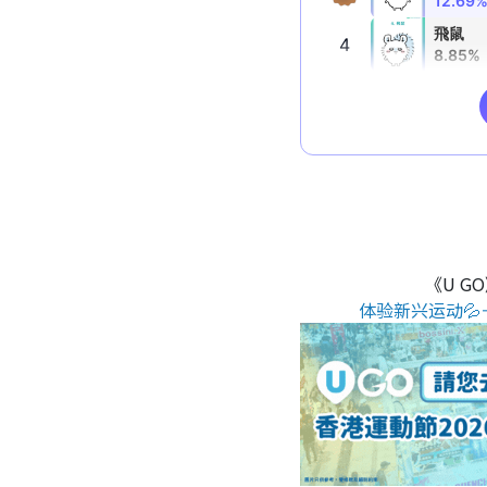
《U G
体验新兴运动💦