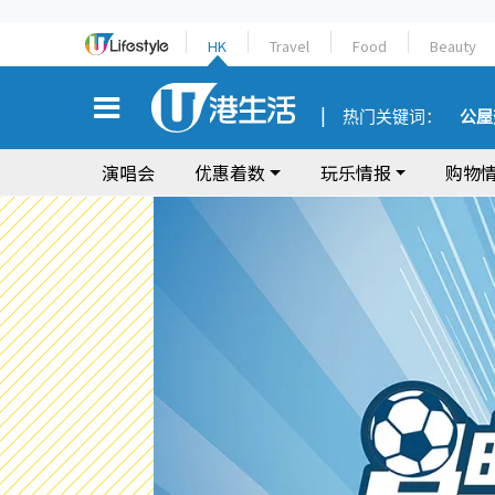
HK
Travel
Food
Beauty
热门关键词：
公屋
演唱会
优惠着数
玩乐情报
购物