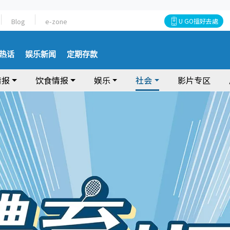
Blog
e-zone
U GO搵好去處
热话
娱乐新闻
定期存款
情报
饮食情报
娱乐
社会
影片专区