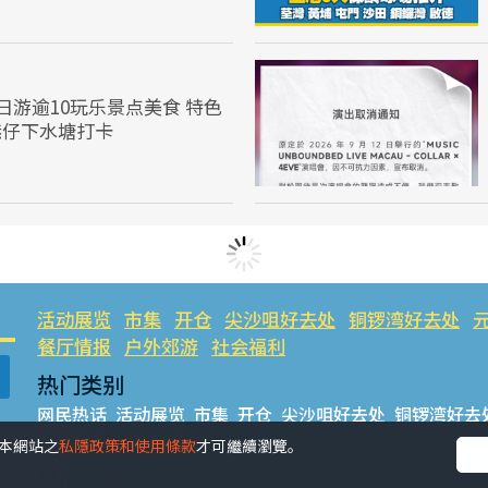
日游逾10玩乐景点美食 特色
港仔下水塘打卡
活动展览
市集
开仓
尖沙咀好去处
铜锣湾好去处
餐厅情报
户外郊游
社会福利
热门类别
网民热话
活动展览
市集
开仓
尖沙咀好去处
铜锣湾好去
餐厅情报
户外郊游
受本網站之
私隱政策和使用條款
才可繼續瀏覽。
热门标签