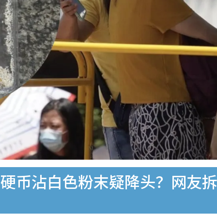
！硬币沾白色粉末疑降头？网友