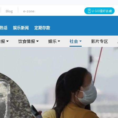
Blog
e-zone
U GO搵好去處
热话
娱乐新闻
定期存款
情报
饮食情报
娱乐
社会
影片专区