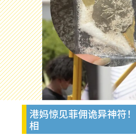
港妈惊见菲佣诡异神符
相