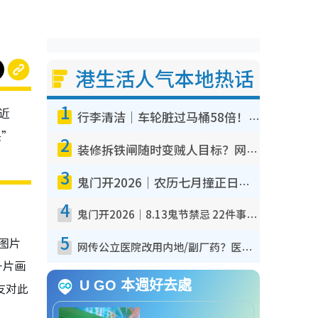
港生活人气本地热话
1
！近
行李清洁｜车轮脏过马桶58倍！专家警告忌用酒精擦 教1招免脏手除菌
头”
2
装修拆铁闸随时变贼人目标？网友揭2大关键用途：装新款等于白装？附新旧铁闸分别
3
鬼门开2026｜农历七月撞正日全食特别邪？专家警告切忌做一事！揭4大禁忌+2招保平安
4
鬼门开2026｜8.13鬼节禁忌 22件事不能做！烧肉、刺身要少食？半夜勿吹口哨/打给个电话
5
图片
网传公立医院改用内地/副厂药？医生拆解正副厂分别，揭4类人换药随时出事
一片画
U GO 本週好去處
友对此