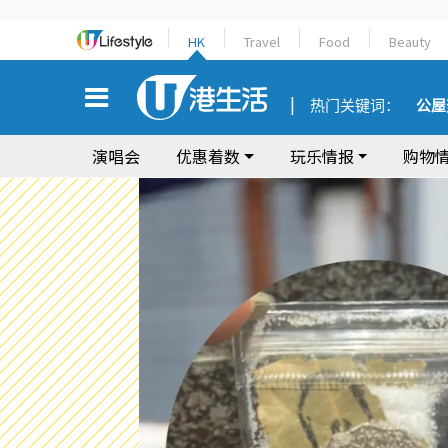
HK
Travel
Food
Beauty
热门关键词：
公屋
演唱会
优惠着数
玩乐情报
购物