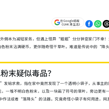
在Google追蹤
《UHK 港生活》
热话】聘请外佣本为减轻家务，但遇上怪异“姐姐”分分钟变家门不幸
白色粉末沾满硬币，更伴随奇怪干草叶。难道是传说中的“降
色粉末疑似毒品？
注组”发帖求救，指在家中竟然发现了一个透明小袋子，从事主的
元，一堆不明白色粉末，以及一块画了符号的草叶，旁边更有
影中作法或者“落降头”的法器。究竟奇怪小袋子有何用途，网