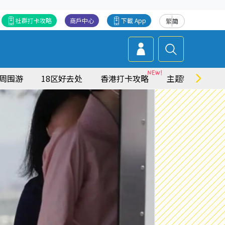
社群打卡攻略
商戶中心
下載 App
繁
简
周围游
18区好去处
香港打卡攻略
主题特集