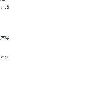
”，指
就不得
。
人的能