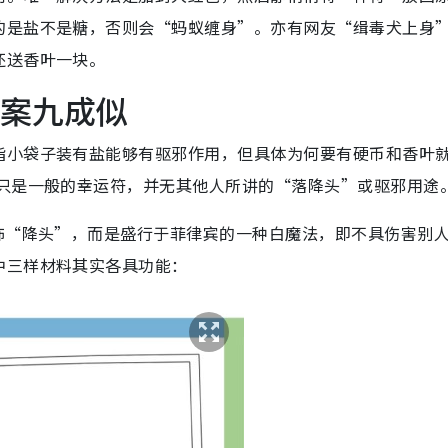
的是盐不是糖，否则会“蚂蚁缠身”。亦有网友“缉毒犬上身
还送香叶一块。
答案九成似
指小袋子装有盐能够有驱邪作用，但具体为何要有硬币和香叶
”只是一般的幸运符，并无其他人所讲的“落降头”或驱邪用途
怖“降头”，而是盛行于菲律宾的一种白魔法，即不具伤害别
中三样材料其实各具功能：