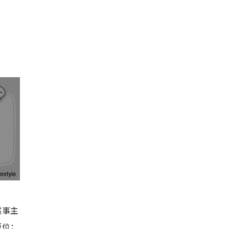
然事主
原位；