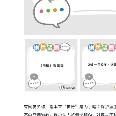
有网友笑称，指本来“神符”是为了暗中保护雇
不向菲佣道歉，保护法力将倒戈相向，对雇主不