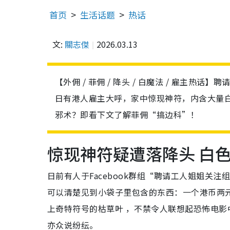
首页
生活话题
热话
文:
關志傑
2026.03.13
【外佣 / 菲佣 / 降头 / 白魔法 / 雇主
日有港人雇主大呼，家中惊现神符，内含大量
邪术？即看下文了解菲佣“搞边科”！
惊现神符疑遭落降头 白
日前有人于Facebook群组“聘请工人姐姐关
可以清楚见到小袋子里包含的东西：一个港币两
上奇特符号的枯草叶 ，不禁令人联想起恐怖电
亦众说纷纭。