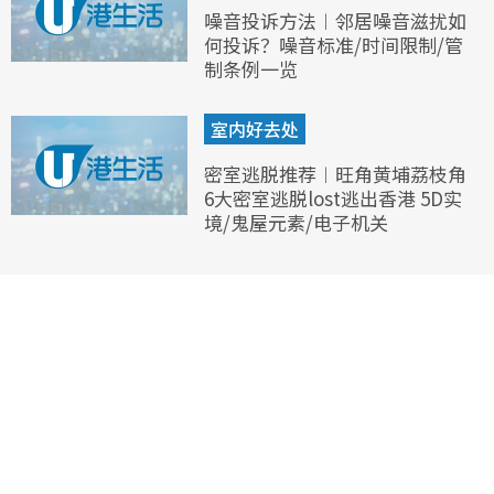
噪音投诉方法︱邻居噪音滋扰如
何投诉？噪音标准/时间限制/管
制条例一览
室内好去处
密室逃脱推荐︱旺角黄埔荔枝角
6大密室逃脱lost逃出香港 5D实
境/鬼屋元素/电子机关