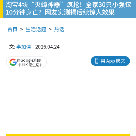
淘宝4块“灭蟑神器”疯抢！全家30只小强仅
10分钟身亡？网友实测揭后续惊人效果
首页
生活话题
热话
文:
李加傑
2026.04.24
在Google追蹤
用 App 睇文
《UHK 港生活》