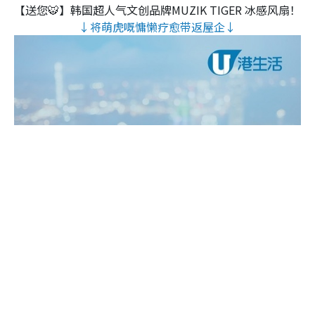
【送您🐯】韩国超人气文创品牌MUZIK TIGER 冰感风扇！
↓将萌虎嘅慵懒疗愈带返屋企↓