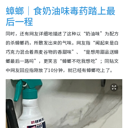
蟑螂｜食奶油味毒药踏上最
后一程
同时，还有网友详细地描述了这种以“奶油味”为配方
的杀蟑螂药，所散发出来的气味。网友指“闻起来是白
巧克力混合着燕麦谷物的香甜味”、“是想用甜品送蟑
螂最后一路吗”，更笑言“蟑螂不吃我想吃”；同贴文
中网友回应指刚放了10分钟，就已经有蟑螂吃上了。