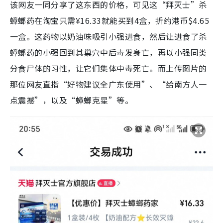
该网友一同分享了这东西的价格，可见这“拜灭士”杀
蟑螂药在淘宝只需¥16.33就能买到4盒，折约港币$4.65
一盒。这药物以奶油味吸引小强进食，然后让进食了杀
蟑螂药的小强回到其巢穴中后毒发身亡，再以小强同类
分食尸体的习性，让它们集体中毒死亡。而上传图片的
那位网友直指“好物建议全广东使用”、“给南方人一
点震撼”，以及“蟑螂克星”等。