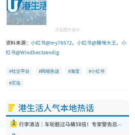
点击图片放大
资料来源：
小红书@my76572
、
小红书@猪咪大王
、
小
红书@Windbestaendig
社交平台
网络热话
淘宝
小红书
灭虫
港生活人气本地热话
1
行李清洁｜车轮脏过马桶58倍！专家警告忌用酒精擦 教1招免脏手除菌