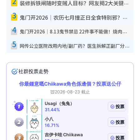
2
装修拆铁闸随时变贼人目标？网友揭2大关键用途：装新款等于白装？附新旧铁闸分别
3
鬼门开2026｜农历七月撞正日全食特别邪？专家警告切忌做一事！揭4大禁忌+2招保平安
4
鬼门开2026｜8.13鬼节禁忌 22件事不能做！烧肉、刺身要少食？半夜勿吹口哨/打给个电话
5
网传公立医院改用内地/副厂药？医生拆解正副厂分别，揭4类人换药随时出事