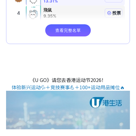
《U GO》请您去香港运动节2026！
体验新兴运动💦＋竞技赛事💪＋100+运动用品摊位🔥