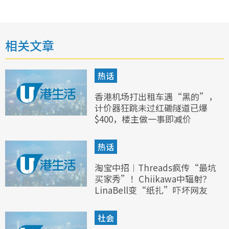
相关文章
热话
香港机场打出租车遇“黑的”，
计价器狂跳未过红磡隧道已爆
$400，楼主做一事即减价
热话
淘宝中招︱Threads疯传“最坑
买家秀”！Chiikawa中辐射？
LinaBell变“纸扎”吓坏网友
社会