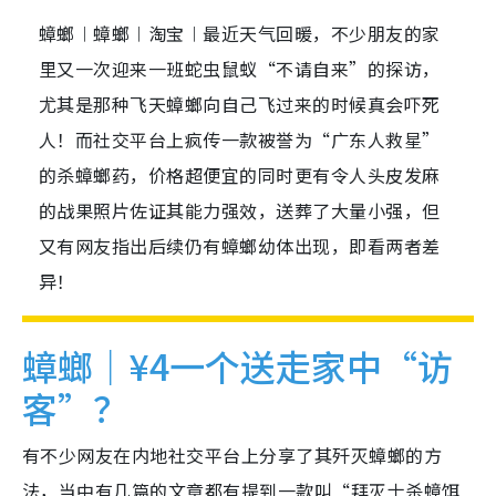
蟑螂︱蟑螂︱淘宝︱最近天气回暖，不少朋友的家
里又一次迎来一班蛇虫鼠蚁“不请自来”的探访，
尤其是那种飞天蟑螂向自己飞过来的时候真会吓死
人！而社交平台上疯传一款被誉为“广东人救星”
的杀蟑螂药，价格超便宜的同时更有令人头皮发麻
的战果照片佐证其能力强效，送葬了大量小强，但
又有网友指出后续仍有蟑螂幼体出现，即看两者差
异！
蟑螂｜¥4一个送走家中“访
客”？
有不少网友在内地社交平台上分享了其歼灭蟑螂的方
法，当中有几篇的文章都有提到一款叫“拜灭士杀蟑饵