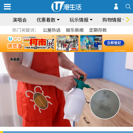
演唱会
优惠着数
玩乐情报
购物情报
热门关键词：
公屋热话
娱乐新闻
定期存款