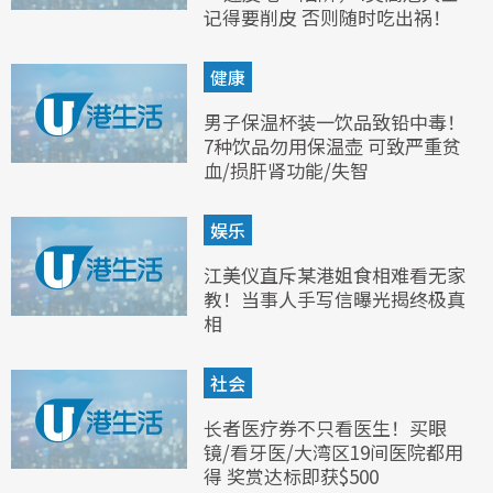
记得要削皮 否则随时吃出祸！
健康
男子保温杯装一饮品致铅中毒！
7种饮品勿用保温壶 可致严重贫
血/损肝肾功能/失智
娱乐
江美仪直斥某港姐食相难看无家
教！当事人手写信曝光揭终极真
相
社会
长者医疗券不只看医生！买眼
镜/看牙医/大湾区19间医院都用
得 奖赏达标即获$500