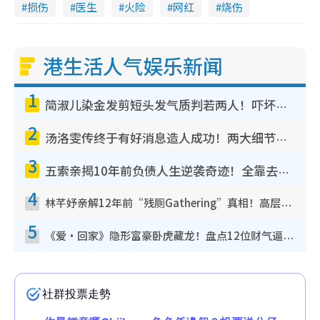
损伤
医生
火险
网红
烧伤
港生活人气娱乐新闻
1
简淑儿染金发剪短头发气质判若两人！吓坏老公麦大力都认不出：“你做什么？”
2
汤洛雯传终于有好消息造人成功！两大细节曝孕味极浓引猜测：大肚婆先会咁！
3
五索亲揭10年前负债人生逆袭奇迹！全靠去一地方转运后即遇上马先生
4
林芊妤亲解12年前“残厕Gathering”真相！高层解约一句话重创尊严，至今拒返TVB
5
《爱·回家》隐形富豪卧虎藏龙！盘点12位财气逼人的有钱艺人：这位美女3亿身家不愁做