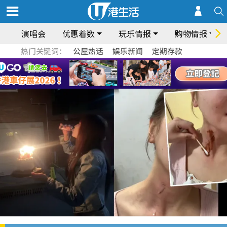
演唱会
优惠着数
玩乐情报
购物情报
热门关键词：
公屋热话
娱乐新闻
定期存款