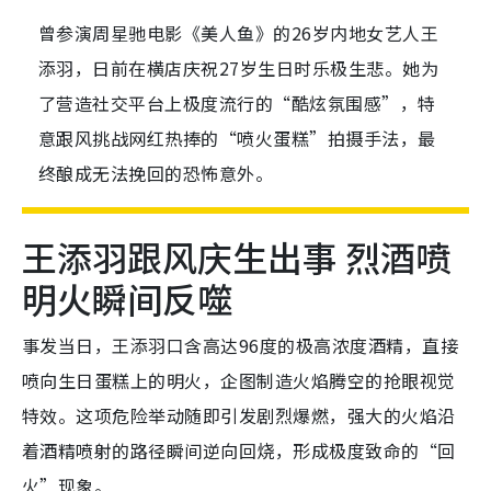
曾参演周星驰电影《美人鱼》的26岁内地女艺人王
添羽，日前在横店庆祝27岁生日时乐极生悲。她为
了营造社交平台上极度流行的“酷炫氛围感”，特
意跟风挑战网红热捧的“喷火蛋糕”拍摄手法，最
终酿成无法挽回的恐怖意外。
王添羽跟风庆生出事 烈酒喷
明火瞬间反噬
事发当日，王添羽口含高达96度的极高浓度酒精，直接
喷向生日蛋糕上的明火，企图制造火焰腾空的抢眼视觉
特效。这项危险举动随即引发剧烈爆燃，强大的火焰沿
着酒精喷射的路径瞬间逆向回烧，形成极度致命的“回
火”现象。