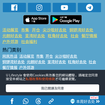
活动展览
市集
开仓
尖沙咀好去处
铜锣湾好去处
元朗好去处
荃湾好去处
旺角好去处
社会
餐厅情报
户外郊游
社会福利
热门类别
网民热话
活动展览
市集
开仓
尖沙咀好去处
铜锣湾好去处
元朗好去处
荃湾好去处
旺角好去处
社会
餐厅情报
户外郊游
热门标签
U Lifestyle 會使用Cookies來改善您的網站體驗，請確定您同意
接受本網站之
私隱政策和使用條款
才可繼續瀏覽。
#UGO揾好去处
#人气活动推介
#美食社群热话
#亲子玩乐好去处
#ULifestyle应用程式
#限时抢
我已閱讀及同意
#UJetso礼物放送
#ULifestyle商户中心
#著数
#网络热话
本周好去处
香港经济日报版权所有©2026