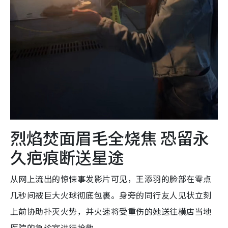
烈焰焚面眉毛全烧焦 恐留永
久疤痕断送星途
从网上流出的惊悚事发影片可见，王添羽的脸部在零点
几秒间被巨大火球彻底包裹。身旁的同行友人见状立刻
上前协助扑灭火势，并火速将受重伤的她送往横店当地
医院的急诊室进行抢救。