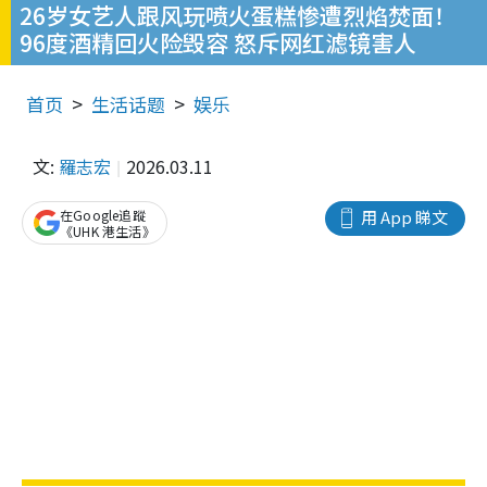
26岁女艺人跟风玩喷火蛋糕惨遭烈焰焚面！
96度酒精回火险毁容 怒斥网红滤镜害人
首页
生活话题
娱乐
文:
羅志宏
2026.03.11
在Google追蹤
用 App 睇文
《UHK 港生活》