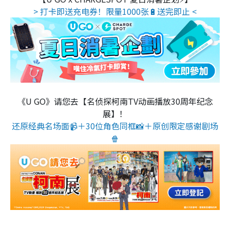
> 打卡即送充电券！限量1000张🔋送完即止 <
《U GO》请您去【名侦探柯南TV动画播放30周年纪念
展】！
还原经典名场面📹＋30位角色同框📸＋原创限定感谢剧场
🍿