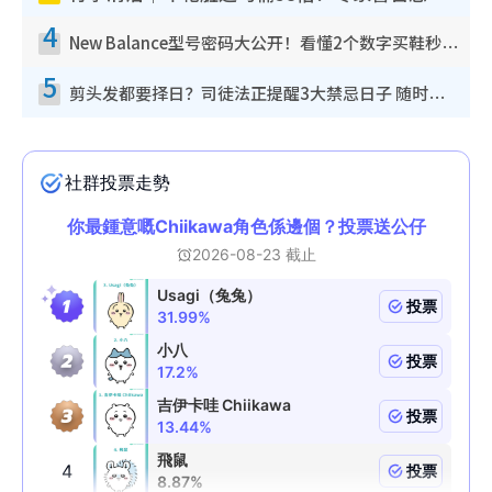
4
New Balance型号密码大公开！看懂2个数字买鞋秒知功能免中伏 附5大热门鞋款
5
剪头发都要择日？司徒法正提醒3大禁忌日子 随时剪走财运！这日剪发恐“剪寿命”？