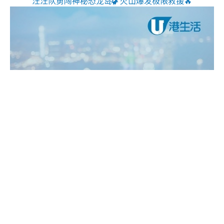
汪汪队勇闯神秘恐龙岛🦖火山爆发极限救援🔥