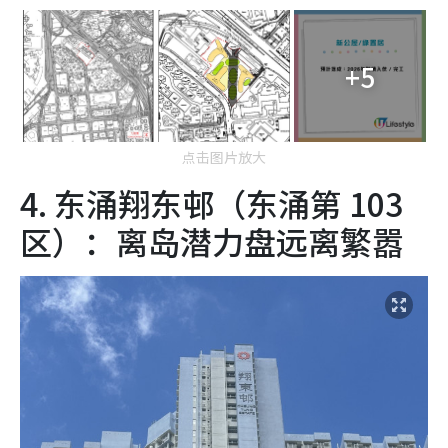
+5
点击图片放大
4. 东涌翔东邨（东涌第 103
区）：离岛潜力盘远离繁嚣