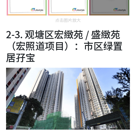
点击图片放大
2-3. 观塘区宏緻苑 / 盛緻苑
（宏照道项目）：市区绿置
居孖宝