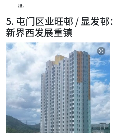
择。
5. 屯门区业旺邨 / 显发邨：
新界西发展重镇