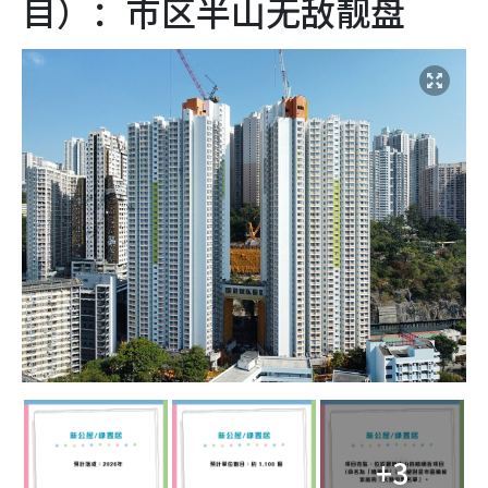
目）：市区半山无敌靓盘
+3