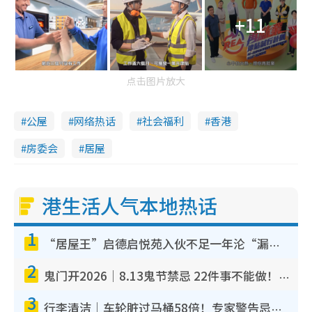
+11
点击图片放大
公屋
网络热话
社会福利
香港
房委会
居屋
港生活人气本地热话
1
“居屋王”启德启悦苑入伙不足一年沦“漏水之王”！插座喷火花致大停电 多户业主全屋家电报废
2
鬼门开2026｜8.13鬼节禁忌 22件事不能做！烧肉、刺身要少食？半夜勿吹口哨/打给个电话
3
行李清洁｜车轮脏过马桶58倍！专家警告忌用酒精擦 教1招免脏手除菌