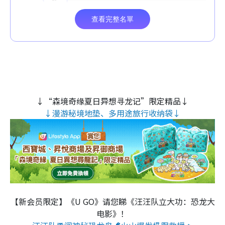
↓“森境奇缘夏日异想寻龙记”限定精品↓
↓漫游秘境地垫、多用途旅行收纳袋↓
【新会员限定】《U GO》请您睇《汪汪队立大功：恐龙大
电影》！