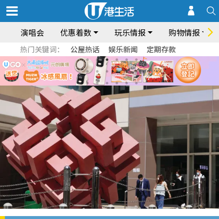
演唱会
优惠着数
玩乐情报
购物情报
热门关键词：
公屋热话
娱乐新闻
定期存款