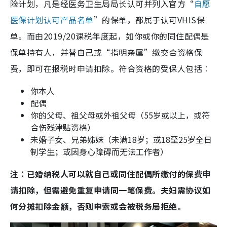
险计划，凡是经医务卫生局局长认可并列入官方“
自愿
医保计划认可产品名单
”的保单，都属于认可VHIS保
单。而由2019/20课税年度起，如你或你的同住配偶是
保单持有人，并替自己或“指明亲属”缴交合资格保
费，即可在报税时申请扣除。符合资格的受保人包括︰
你本人
配偶
你的父母、祖父母或外祖父母（55岁或以上，或符
合伤残津贴资格）
未婚子女、兄弟姊妹（未满18岁；或18至25岁全日
制学生；或因身心障碍而无法工作者）
注︰已婚纳税人可以就自己或同住配偶所缴付的保费申
请扣除，但需避免重复申请同一笔保费。夫妇需协议如
何分摊扣除金额，否则申索或会被税务局拒绝。