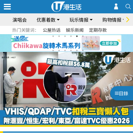
演唱会
优惠着数
玩乐情报
购物情报
热门关键词：
公屋热话
娱乐新闻
定期存款
目錄