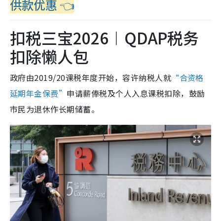
供款优惠 👈
扣税三宝2026︱QDAP税务
扣除懒人包
政府由2019/20课税年度开始，容许纳税人就
“合资格
延期年金保费”
申请薪俸税及个人入息课税扣除，鼓励
市民为退休作长期储蓄。