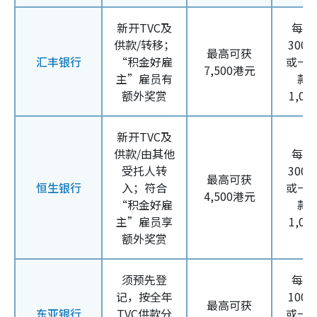
新开TVC及
每月
供款/转移；
300
最高可获
汇丰银行
“积金好雇
或一
7,500港元
主”雇员有
款
额外奖赏
1,0
新开TVC及
供款/由其他
每月
受托人转
300
最高可获
恒生银行
入；符合
或一
4,500港元
“积金好雇
款
主”雇员享
1,0
额外奖赏
须预先登
每月
记，按全年
100
最高可获
东亚银行
TVC供款分
或一