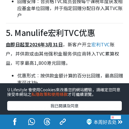
回赠安排︰合资格TVC成员会按每个课税年度获发相
应基金单位回赠，并于指定回赠分配日存入其TVC账
户
5. Manulife宏利TVC优惠
由即日起至2026年3月31日
，新客户开立
宏利TVC
账
户，并供款或由其他强积金服务供应商转入TVC累算权
益，可享最高1,800港元回赠。
优惠形式︰按供款金额计算的百分比回赠，最高回赠
率可达3%
供款门槛︰每月供款最低300港元，或一次性供款至
U Lifestyle 會使用Cookies來改善您的網站體驗，請確定您同意
接受本網站之
私隱政策和使用條款
才可繼續瀏覽。
少3,000港元
我已閱讀及同意
注︰相关资产须于6月30日或之前不可提取或转出，方可
获发红利回赠。
本周好去处