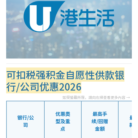
可扣税强积金自愿性供款银
行/公司优惠2026
优惠类
最高手
银行/公
最
型及重
续/回赠
司
款
点
金额