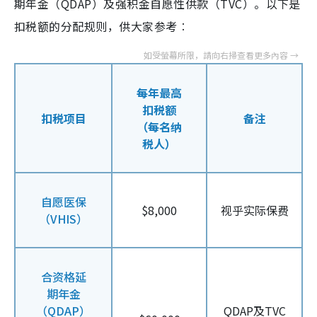
期年金（QDAP）及强积金自愿性供款（TVC）。以下是
扣税额的分配规则，供大家参考︰
每年最高
扣税额
扣税项目
备注
（每名纳
税人）
自愿医保
$8,000
视乎实际保费
（VHIS）
合资格延
期年金
（QDAP）
QDAP及TVC