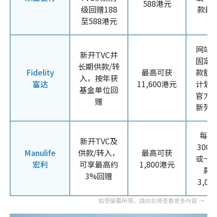
588港元
级回赠188
款最少
至588港元
港
网站
新开TVC并
固定
长期供款/转
Fidelity
最高可获
款额
入，按年获
富达
11,600港元
计划
基金单位回
官方
赠
新列
每月
新开TVC及
300
Manulife
供款/转入，
最高可获
或一
宏利
可享最高约
1,800港元
款
3%回赠
3,0