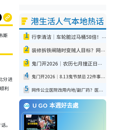
港生活人气本地热话
1
韦斯
行李清洁｜车轮脏过马桶58倍！专家警告忌用酒精擦 教1招免脏手除菌
2
装修拆铁闸随时变贼人目标？网友揭2大关键用途：装新款等于白装？附新旧铁闸分别
3
鬼门开2026｜农历七月撞正日全食特别邪？专家警告切忌做一事！揭4大禁忌+2招保平安
4
鬼门开2026｜8.13鬼节禁忌 22件事不能做！烧肉、刺身要少食？半夜勿吹口哨/打给个电话
比分进
5
，顺利
网传公立医院改用内地/副厂药？医生拆解正副厂分别，揭4类人换药随时出事
U GO 本週好去處
对话。