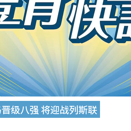
码晋级八强 将迎战列斯联