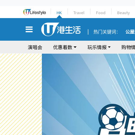
HK
Travel
Food
Beauty
热门关键词：
公屋
演唱会
优惠着数
玩乐情报
购物