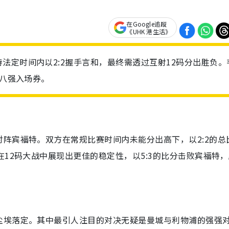
在Google追蹤
《UHK 港生活》
法定时间内以2:2握手言和，最终需透过互射12码分出胜负。
张八强入场券。
阵宾福特。双方在常规比赛时间内未能分出高下，以2:2的总
在12码大战中展现出更佳的稳定性，以5:3的比分击败宾福特
尘埃落定。其中最引人注目的对决无疑是曼城与利物浦的强强