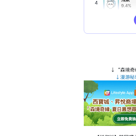
↓“森境奇
↓漫游秘