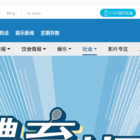
Blog
e-zone
U GO搵好去處
热话
娱乐新闻
定期存款
情报
饮食情报
娱乐
社会
影片专区