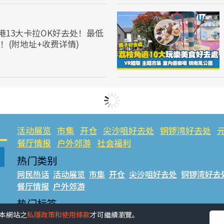
全港13大卡拉OK好去处！最低
有！(附地址+收费详情)
活动展览
市集
开仓
尖沙咀好去处
铜锣湾好去处
餐厅情报
户外郊游
社会福利
热门类别
网民热话
活动展览
市集
开仓
尖沙咀好去处
铜锣湾好去
餐厅情报
户外郊游
热门标签
受本網站之
私隱政策和使用條款
才可繼續瀏覽。
#UGO揾好去处
#人气活动推介
#美食社群热话
#亲子玩