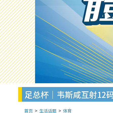
足总杯｜韦斯咸互射12
首页
生活话题
体育