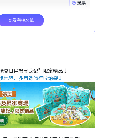
缘夏日异想寻龙记”限定精品↓
境地垫、多用途旅行收纳袋↓