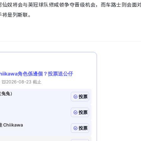
阿仙奴将会与英冠球队修咸顿争夺晋级机会，而车路士则会面
手将是列斯联。