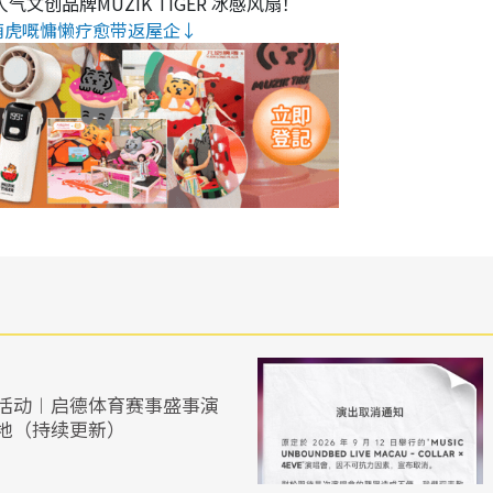
气文创品牌MUZIK TIGER 冰感风扇！
萌虎嘅慵懒疗愈带返屋企↓
活动︱启德体育赛事盛事演
地（持续更新）