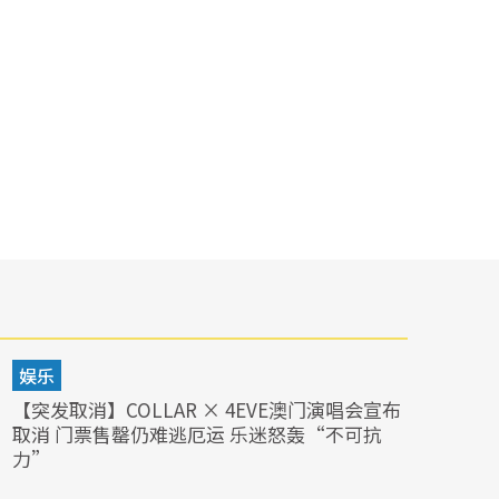
娱乐
【突发取消】COLLAR × 4EVE澳门演唱会宣布
取消 门票售罄仍难逃厄运 乐迷怒轰“不可抗
力”