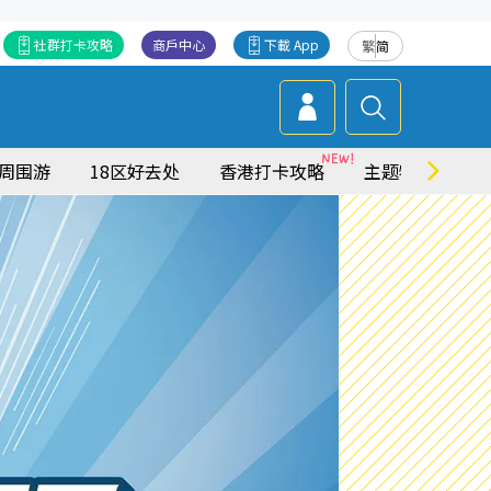
社群打卡攻略
商戶中心
下載 App
繁
简
周围游
18区好去处
香港打卡攻略
主题特集