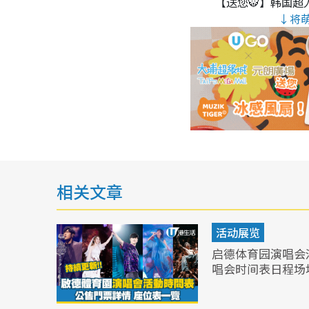
【送您🐯】韩国超人
↓将
相关文章
活动展览
启德体育园演唱会
唱会时间表日程场