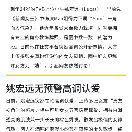
现年34岁的TVB上位小生姚宏远（Lucas），早前凭
《新闻女王》中饰演Man姐得力下属“Sam”一角
而人气急升。他近年备受大台极力栽培，同时更拥
有专业的健身教练牌照，是圈中数一数二的潜力
股。日前他在社交平台突然高调公开新恋情，大方
上传多张充满粉红泡泡的女友靓相，圈中好友更称
呼女方为“嫂”，引起网友热烈讨论！
姚宏远无预警高调认爱
日前，姚宏远突然在IG高调认爱，上传多张女友“男友
视角”的照片，相中可见女友五官极度标致，拥有白滑
透亮的肌肤兼一头长长的棕色秀发，散发出极佳的女神
气质，两人在酒吧内浪漫小酌兼在夜晚的街头散步，整