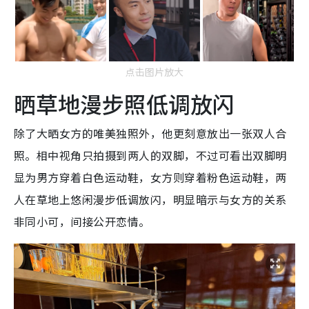
点击图片放大
晒草地漫步照低调放闪
除了大晒女方的唯美独照外，他更刻意放出一张双人合
照。相中视角只拍摄到两人的双脚，不过可看出双脚明
显为男方穿着白色运动鞋，女方则穿着粉色运动鞋，两
人在草地上悠闲漫步低调放闪，明显暗示与女方的关系
非同小可，间接公开恋情。