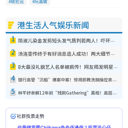
姚宏远
阮嘉敏
港生活人气娱乐新闻
1
简淑儿染金发剪短头发气质判若两人！吓坏老公麦大力都认不出：“你做什么？”
2
汤洛雯传终于有好消息造人成功！两大细节曝孕味极浓引猜测：大肚婆先会咁！
3
8大最没礼貌艺人名单被疯传！网友揭发明星真面目，一致数落这一位是无品天花板？
4
银行高管“沉船”爆案中案！惊揭邪教洗脑操控卖淫被吞600万，幕后黑手讲多错多
5
林芊妤亲解12年前“残厕Gathering”真相！高层解约一句话重创尊严，至今拒返TVB