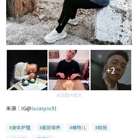
+2
点击图片放大
来源︰IG@
lucasyiu91
身体护理
面部保养
模特儿
拍拖