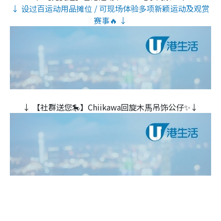
↓ 设过百运动用品摊位 / 可现场体验多项新颖运动及观赏
赛事🔥 ↓
↓ 【社群送您🎠】Chiikawa回旋木⾺吊饰公仔✨↓