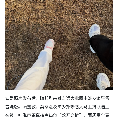
认爱照片发布后，随即引来姚宏远大批圈中好友疯狂留
言洗版。阮嘉敏、莫家淦及陈少邦等艺人马上排队送上
祝贺，叶泓声更直接点出他“公开恋情”，而周嘉全更