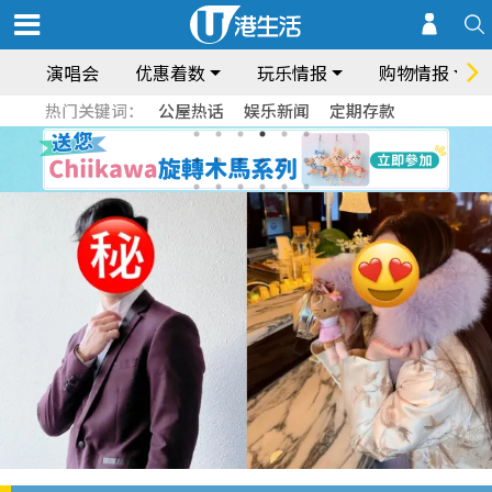
演唱会
优惠着数
玩乐情报
购物情报
热门关键词：
公屋热话
娱乐新闻
定期存款