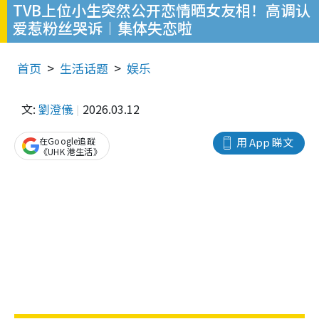
TVB上位小生突然公开恋情晒女友相！高调认
爱惹粉丝哭诉︱集体失恋啦
首页
生活话题
娱乐
文:
劉澄儀
2026.03.12
在Google追蹤
用 App 睇文
《UHK 港生活》