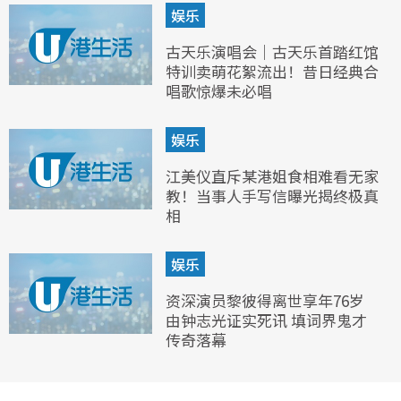
娱乐
古天乐演唱会｜古天乐首踏红馆
特训卖萌花絮流出！昔日经典合
唱歌惊爆未必唱
娱乐
江美仪直斥某港姐食相难看无家
教！当事人手写信曝光揭终极真
相
娱乐
资深演员黎彼得离世享年76岁
由钟志光证实死讯 填词界鬼才
传奇落幕