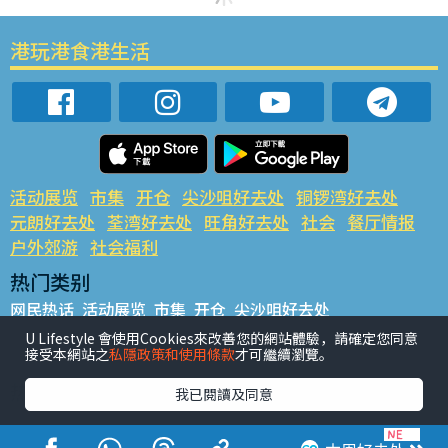
港玩港食港生活
活动展览
市集
开仓
尖沙咀好去处
铜锣湾好去处
元朗好去处
荃湾好去处
旺角好去处
社会
餐厅情报
户外郊游
社会福利
热门类别
网民热话
活动展览
市集
开仓
尖沙咀好去处
铜锣湾好去处
元朗好去处
荃湾好去处
旺角好去处
社会
U Lifestyle 會使用Cookies來改善您的網站體驗，請確定您同意
接受本網站之
私隱政策和使用條款
才可繼續瀏覽。
餐厅情报
户外郊游
热门标签
我已閱讀及同意
#UGO揾好去处
#人气活动推介
#美食社群热话
#亲子玩乐好去处
#ULifestyle应用程式
#限时抢