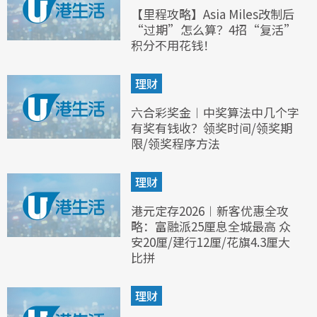
【里程攻略】Asia Miles改制后
“过期”怎么算？4招“复活”
积分不用花钱！
理财
六合彩奖金︱中奖算法中几个字
有奖有钱收？领奖时间/领奖期
限/领奖程序方法
理财
港元定存2026︱新客优惠全攻
略：富融派25厘息全城最高 众
安20厘/建行12厘/花旗4.3厘大
比拼
理财