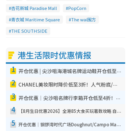
杏花新城 Paradise Mall
PopCorn
青衣城 Maritime Square
The wai围方
THE SOUTHSIDE
港生活限时优惠情报
1
开仓优惠 | 尖沙咀海港城名牌运动鞋开仓低至1折！On鞋$899起/Joy&Peace鞋履$98起
2
CHANEL美妆限时降价低至3折！人气粉底/唇膏/精华液低至$275！COCO香水都有平
3
开仓优惠｜尖沙咀名牌行李箱开仓低至4折！一连5日 American Tourister/ace./Hallmark $200起
4
【8月生日优惠2026】全港85大食买玩著数攻略 自助餐/火锅放题同行免费＋诚品/DONKI送现金券
5
开仓优惠｜铜锣湾时代广场Doughnut/Campo Marzio开仓低至1折！背囊、书包、手袋劈价$200起