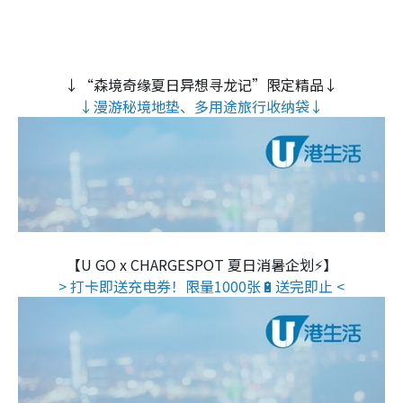
↓“森境奇缘夏日异想寻龙记”限定精品↓
↓漫游秘境地垫、多用途旅行收纳袋↓
【U GO x CHARGESPOT 夏日消暑企划⚡】
> 打卡即送充电券！限量1000张🔋送完即止 <