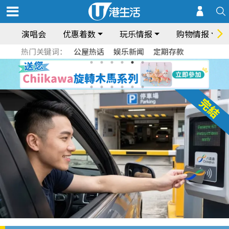
演唱会
优惠着数
玩乐情报
购物情报
热门关键词：
公屋热话
娱乐新闻
定期存款