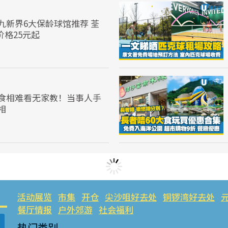
九新界6大保龄球馆推荐 荃
价格25元起
食相难看无家教！当事人手
相
活动展览
市集
开仓
尖沙咀好去处
铜锣湾好去处
餐厅情报
户外郊游
社会福利
热门类别