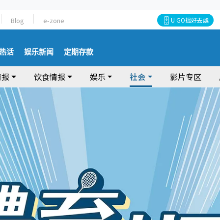
Blog
e-zone
U GO搵好去處
热话
娱乐新闻
定期存款
情报
饮食情报
娱乐
社会
影片专区