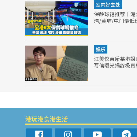
室内好去处
保龄球馆推荐︱港
湾/黄埔/屯门最低
娱乐
江美仪直斥某港姐
写信曝光揭终极真
港玩港食港生活