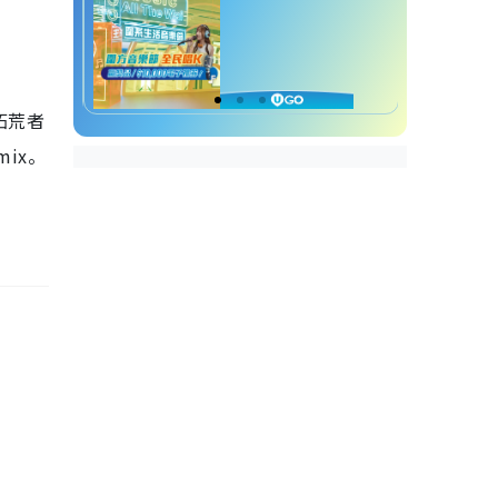
拓荒者
mix。