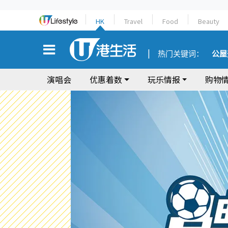
HK
Travel
Food
Beauty
热门关键词：
公屋
演唱会
优惠着数
玩乐情报
购物