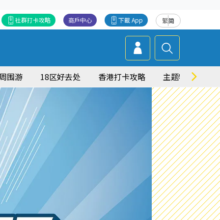
社群打卡攻略
商戶中心
下載 App
繁
简
周围游
18区好去处
香港打卡攻略
主题特集