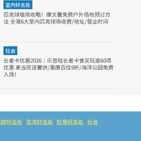
室内好去处
匹克球租场攻略！康文署免费户外场地预订方
法 全港6大室内匹克球场收费/地址/营业时间
社会
长者卡优惠2026︱乐悠咭长者卡食买玩逾60项
优惠 麦当劳送薯饼/惠康百佳9折/海洋公园免费
入场！
元朗好去处
荃湾好去处
旺角好去处
社会