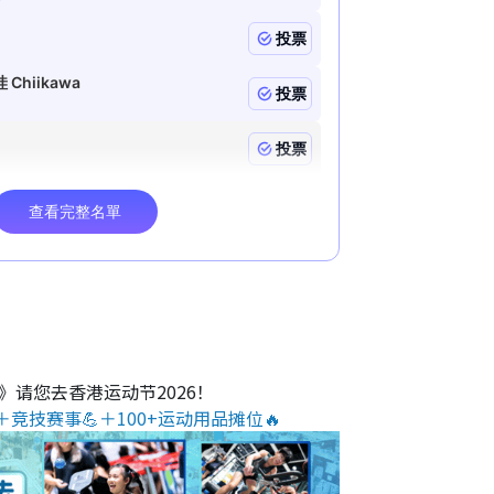
O》请您去香港运动节2026！
＋竞技赛事💪＋100+运动用品摊位🔥