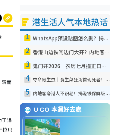
港生活人气本地热话
1
据
WhatsApp预设贴图怎么删？揭秘1招“反向操作”还原简洁界面 附3步实测教程
2
香港山边铁闸边门大开？内地客困惑意义何在！网友神回复：这种叫法理性防御
3
鬼门开2026｜农历七月撞正日全食特别邪？专家警告切忌做一事！揭4大禁忌+2招保平安
4
夺命寄生虫｜食生菜狂泻首现死者！疫潮恶化录1.8万宗病例 揭洗菜3大谬误
，转而
5
内地客夸港人不识老！揭港铁保鲜级冷气 港人求放过：别投诉
U GO 本週好去處
为了追
于拉玛