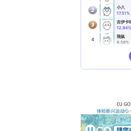
《U G
体验新兴运动💦