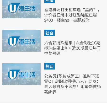
香港机场打出租车遇“黑的”，
计价器狂跳未过红磡隧道已爆
$400，楼主做一事即减价
社会
六合彩搅珠结果 | 六合彩近10期
搅珠结果出炉+ 近30期最旺热门
中奖号码
热话
公务员1职位成笋工！准时下班
零OT 辞职比例得0.2%？网友：
考入政府都不容易！附最新教师
薪酬表