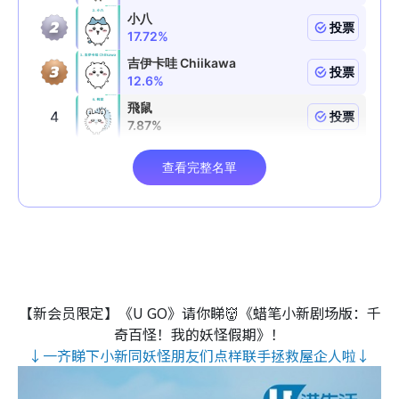
【新会员限定】《U GO》请你睇👹《蜡笔小新剧场版：千
奇百怪！我的妖怪假期》！
↓一齐睇下小新同妖怪朋友们点样联手拯救屋企人啦↓