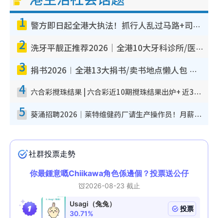
1
警方即日起全港大执法！抓行人乱过马路+司机不专注驾驶！乱过马路罚$2000
2
洗牙平靓正推荐2026｜全港10大牙科诊所/医院懒人包 夜诊至8点/镇静洁牙/医疗券适用
3
捐书2026︱全港13大捐书/卖书地点懒人包 二手课本最高$150＋旧书换免费咖啡/戏票
4
六合彩搅珠结果 | 六合彩近10期搅珠结果出炉+ 近30期最旺热门中奖号码
5
葵涌招聘2026｜莱特维健药厂请生产操作员！月薪高达$1.7万 冷气厂房/五天工作/保障双粮