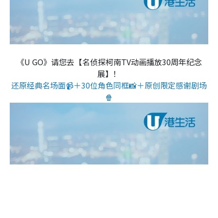
《U GO》请您去【名侦探柯南TV动画播放30周年纪念
展】！
还原经典名场面📹＋30位角色同框📸＋原创限定感谢剧场
🍿