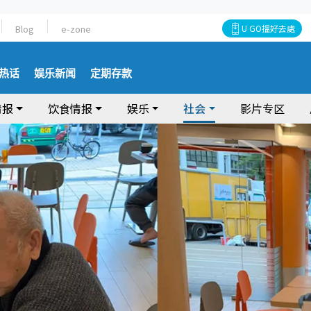
Blog
e-zone
U GO搵好去處
热话
娱乐新闻
定期存款
情报
饮食情报
娱乐
社会
影片专区