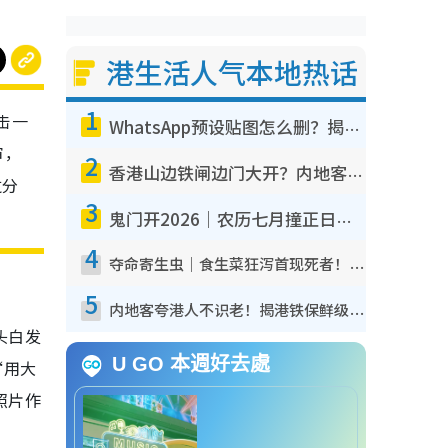
港生活人气本地热话
1
击一
WhatsApp预设贴图怎么删？揭秘1招“反向操作”还原简洁界面 附3步实测教程
审，
2
香港山边铁闸边门大开？内地客困惑意义何在！网友神回复：这种叫法理性防御
过分
3
鬼门开2026｜农历七月撞正日全食特别邪？专家警告切忌做一事！揭4大禁忌+2招保平安
4
夺命寄生虫｜食生菜狂泻首现死者！疫潮恶化录1.8万宗病例 揭洗菜3大谬误
5
内地客夸港人不识老！揭港铁保鲜级冷气 港人求放过：别投诉
头白发
U GO 本週好去處
“用大
照片作