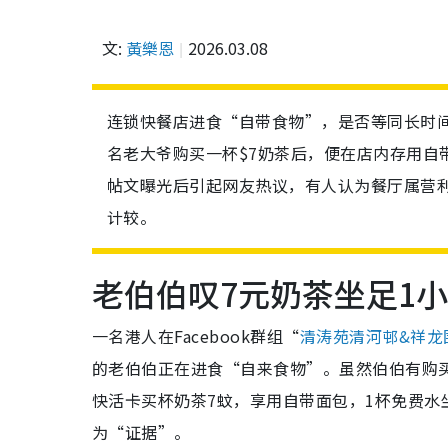
文:
黃樂恩
2026.03.08
连锁快餐店进食“自带食物”，是否等同长时间“
名老大爷购买一杯$7奶茶后，便在店内存用自
帖文曝光后引起网友热议，有人认为餐厅属营
计较。
老伯伯叹7元奶茶坐足1
一名港人在Facebook群组“
清涛苑清河邨&祥龙
的老伯伯正在进食“自来食物”。虽然伯伯有购
快活卡买杯奶茶7蚊，享用自带面包，1杯免费水
为“证据”。