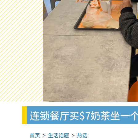
连锁餐厅买$7奶茶坐一
首页
生活话题
热话