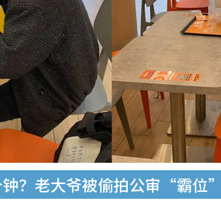
个钟？老大爷被偷拍公审“霸位”