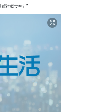
想帮衬嘅食客？”