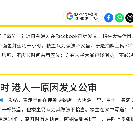
在Google追蹤
《UHK 港生活》
霸位”？近日有港人在Facebook群组发文，指在大快活目
带面包并坐约一小时。楼主认为做法不妥当，于是拍照上网公
利场所，不应长时间占用座位；亦有人指大爷已经消费，不必
小时 港人一原因发文公审
围
”发帖，表示早前在连锁快餐店“大快活”里，目击一名满
买一杯饮品，但楼主仍认为其做法不恰当。楼主在文中写道：
坐足1小时，离开时有人执台，阿姐做到谷L气”，并附上多张