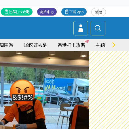
社群打卡攻略
商戶中心
下載 App
繁
简
周围游
18区好去处
香港打卡攻略
主题特集