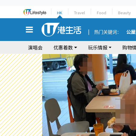
HK
Travel
Food
Beauty
热门关键词：
公屋
演唱会
优惠着数
玩乐情报
购物