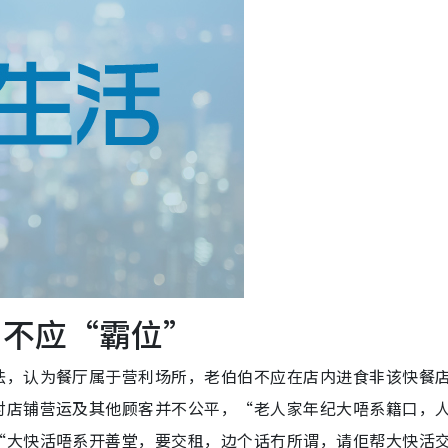
伯不应“霸位”
法，认为餐厅属于营利场所，老伯伯不应在店内进食非该快餐
对店铺营运及其他顾客并不公平，“老人家年纪大唔系籍口，
“大快活唔系开善堂，要交租，边个话冇所谓，请佢帮大快活