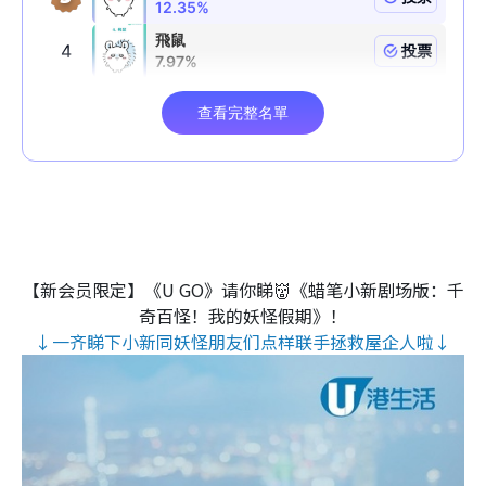
【新会员限定】《U GO》请你睇👹《蜡笔小新剧场版：千
奇百怪！我的妖怪假期》！
↓一齐睇下小新同妖怪朋友们点样联手拯救屋企人啦↓