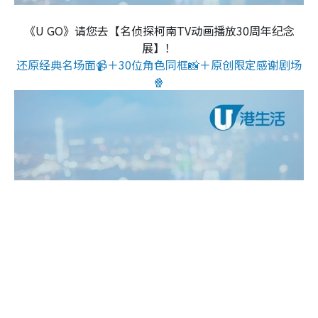
《U GO》请您去【名侦探柯南TV动画播放30周年纪念
展】！
还原经典名场面📹＋30位角色同框📸＋原创限定感谢剧场
🍿