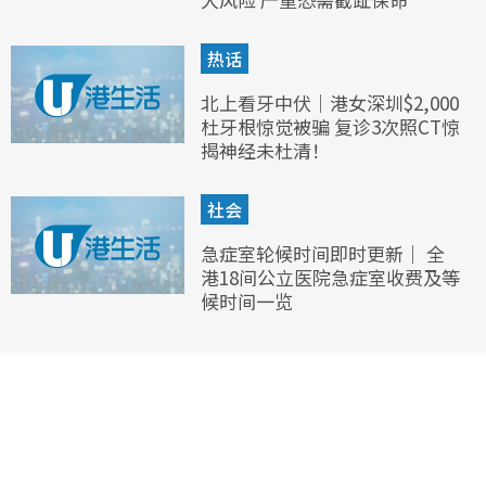
热话
北上看牙中伏｜港女深圳$2,000
杜牙根惊觉被骗 复诊3次照CT惊
揭神经未杜清！
社会
急症室轮候时间即时更新｜ 全
港18间公立医院急症室收费及等
候时间一览