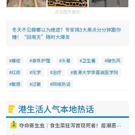
点击图片放大
冬天不见蟑螂以为绝迹？专家揭3大黑点分分钟跟你
睡！“回南天”随时大爆发
痛症
身体护理
头晕
卫生署
破伤风
红疹
化学
治疗
香港大学李嘉诚医学院
敏感
过敏
网络热话
港生活人气本地热话
1
夺命寄生虫｜食生菜狂泻首现死者！疫潮恶化录1.8万宗病例 揭洗菜3大谬误