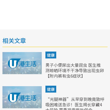
相关文章
健康
男子小便尿出大量昆虫 医生推
测晾晒环境不干净导致出现虫卵
【附内裤有虫6症状】
健康
“光腿神器”从早穿到晚竟致呼
吸困难送急诊！医生揭长穿藏4
大风险 严重恐需截趾保命