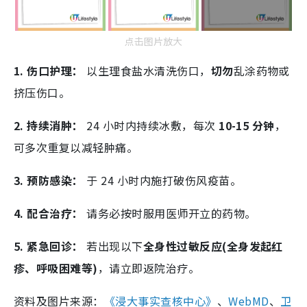
点击图片放大
1. 伤口护理：
以生理食盐水清洗伤口，
切勿
乱涂药物或
挤压伤口。
2. 持续消肿：
24 小时内持续冰敷，每次
10-15 分钟
，
可多次重复以减轻肿痛。
3. 预防感染：
于 24 小时内施打破伤风疫苗。
4. 配合治疗：
请务必按时服用医师开立的药物。
5. 紧急回诊：
若出现以下
全身性过敏反应(全身发起红
疹、呼吸困难等)
，请立即返院治疗。
资料及图片来源：
《浸大事实查核中心》
、
WebMD
、
卫