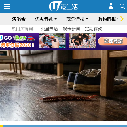
演唱会
优惠着数
玩乐情报
购物情报
热门关键词：
公屋热话
娱乐新闻
定期存款