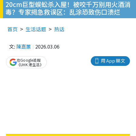
20cm巨型蜈蚣杀入屋！被咬千万别用火酒消
毒？专家揭急救误区：乱涂恐致伤口溃烂
首页
生活话题
热话
文:
陳嘉蕙
2026.03.06
在Google追蹤
用 App 睇文
《UHK 港生活》