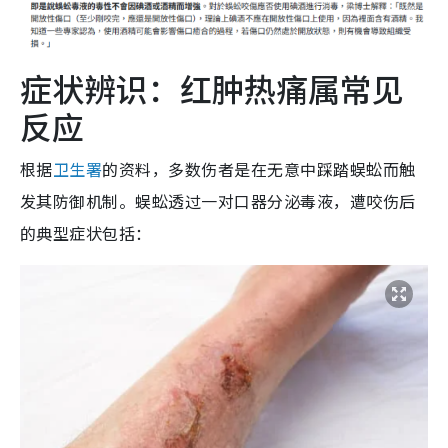
症状辨识：红肿热痛属常见
反应
根据
卫生署
的资料，多数伤者是在无意中踩踏蜈蚣而触
发其防御机制。蜈蚣透过一对口器分泌毒液，遭咬伤后
的典型症状包括：