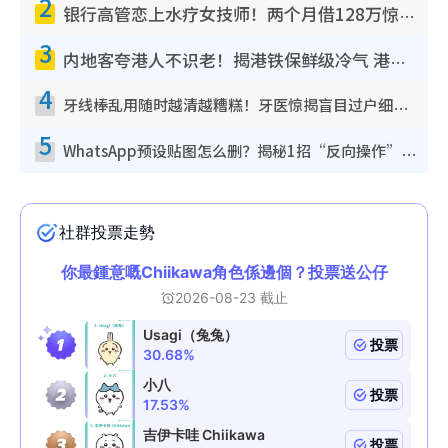
2
银行高管恋上水疗女技师！两个月借128万惊觉“沉船”沉落火海 揭背后疑似邪教操控卖淫
3
内地客夸港人不识老！揭港铁保鲜级冷气 港人求放过：别投诉
4
牙线棒乱用随时越清越糟糕！牙医惊揭盲目过户细菌恐致蛀牙：这种才是日常真保养
5
WhatsApp预设贴图怎么删？揭秘1招“反向操作”还原简洁界面 附3步实测教程