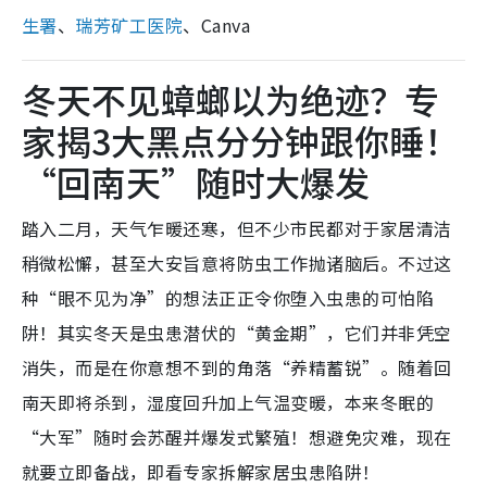
生署
、
瑞芳矿工医院
、Canva
冬天不见蟑螂以为绝迹？专
家揭3大黑点分分钟跟你睡！
“回南天”随时大爆发
踏入二月，天气乍暖还寒，但不少市民都对于家居清洁
稍微松懈，甚至大安旨意将防虫工作抛诸脑后。不过这
种“眼不见为净”的想法正正令你堕入虫患的可怕陷
阱！其实冬天是虫患潜伏的“黄金期”，它们并非凭空
消失，而是在你意想不到的角落“养精蓄锐”。随着回
南天即将杀到，湿度回升加上气温变暖，本来冬眠的
“大军”随时会苏醒并爆发式繁殖！想避免灾难，现在
就要立即备战，即看专家拆解家居虫患陷阱！