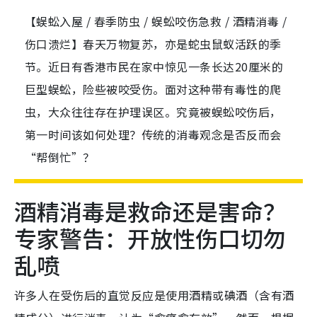
【蜈蚣入屋 / 春季防虫 / 蜈蚣咬伤急救 / 酒精消毒 /
伤口溃烂】春天万物复苏，亦是蛇虫鼠蚁活跃的季
节。近日有香港市民在家中惊见一条长达20厘米的
巨型蜈蚣，险些被咬受伤。面对这种带有毒性的爬
虫，大众往往存在护理误区。究竟被蜈蚣咬伤后，
第一时间该如何处理？传统的消毒观念是否反而会
“帮倒忙”？
酒精消毒是救命还是害命？
专家警告：开放性伤口切勿
乱喷
许多人在受伤后的直觉反应是使用酒精或碘酒（含有酒