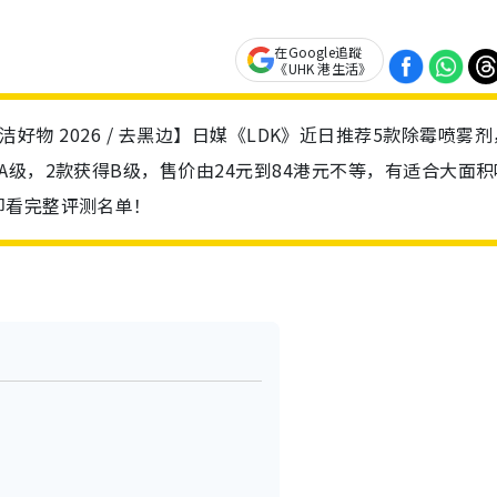
在Google追蹤
《UHK 港生活》
/ 清洁好物 2026 / 去黑边】日媒《LDK》近日推荐5款除霉喷雾
级，2款获得B级，售价由24元到84港元不等，有适合大面积
即看完整评测名单！