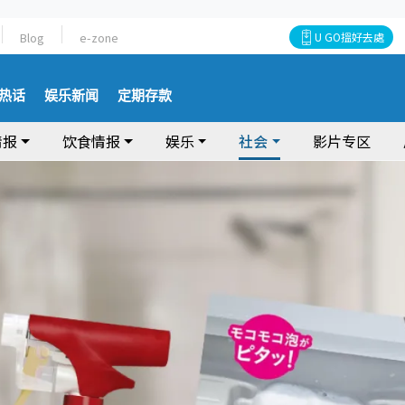
Blog
e-zone
U GO搵好去處
热话
娱乐新闻
定期存款
情报
饮食情报
娱乐
社会
影片专区