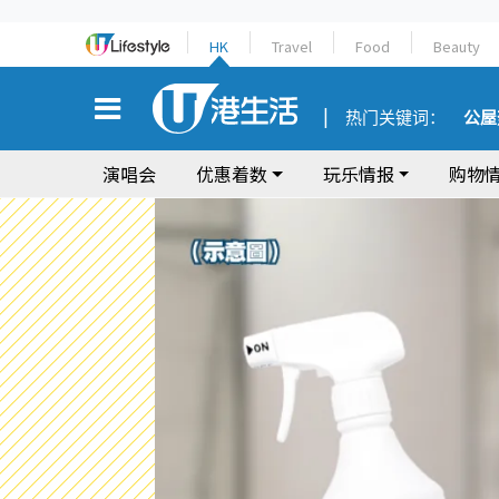
HK
Travel
Food
Beauty
热门关键词：
公屋
演唱会
优惠着数
玩乐情报
购物