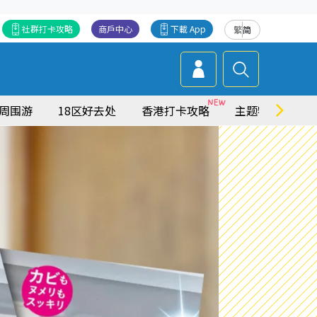
社群打卡攻略
商戶中心
下載 App
繁
简
周围游
18区好去处
香港打卡攻略
主题特集