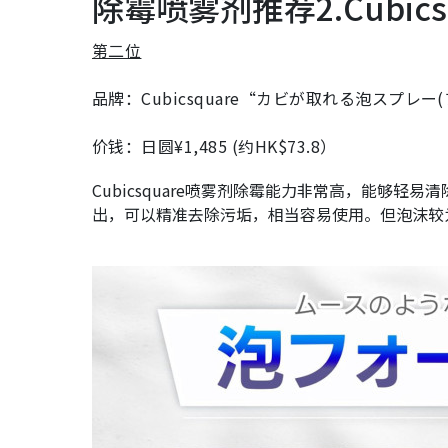
除霉喷雾剂推荐2.Cubics
第二位
品牌：Cubicsquare“カビが取れる泡スプレー
价钱：日圆¥1,485 (约HK$73.8）
Cubicsquare喷雾剂除霉能力非常高，能够
出，可以精准去除污垢，相当容易使用。但泡沫较