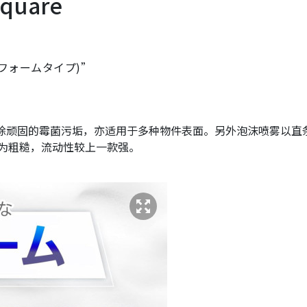
quare
(フォームタイプ)”
轻易清除顽固的霉菌污垢，亦适用于多种物件表面。另外泡沫喷雾以直
为粗糙，流动性较上一款强。