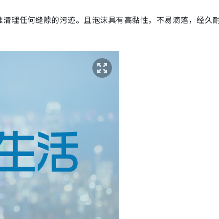
准清理任何缝隙的污迹。且泡沫具有高黏性，不易滴落，经久