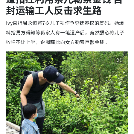
封运输工人反击求生路
Ivy直指周永恒将7岁儿子视作争夺抚养权的筹码。她爆
料指男方得知陈薇家人有一笔遗产后，竟然狠心将儿子
收埋不让上学，企图藉此向女方勒索巨额金钱。