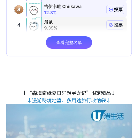
↓“森境奇缘夏日异想寻龙记”限定精品↓
↓漫游秘境地垫、多用途旅行收纳袋↓