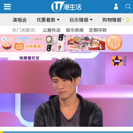
演唱会
优惠着数
玩乐情报
购物情报
热门关键词：
公屋热话
娱乐新闻
定期存款