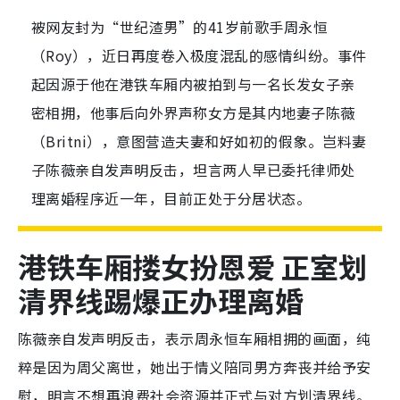
被网友封为“世纪渣男”的41岁前歌手周永恒
（Roy），近日再度卷入极度混乱的感情纠纷。事件
起因源于他在港铁车厢内被拍到与一名长发女子亲
密相拥，他事后向外界声称女方是其内地妻子陈薇
（Britni），意图营造夫妻和好如初的假象。岂料妻
子陈薇亲自发声明反击，坦言两人早已委托律师处
理离婚程序近一年，目前正处于分居状态。
港铁车厢搂女扮恩爱 正室划
清界线踢爆正办理离婚
陈薇亲自发声明反击，表示周永恒车厢相拥的画面，纯
粹是因为周父离世，她出于情义陪同男方奔丧并给予安
慰，明言不想再浪费社会资源并正式与对方划清界线。