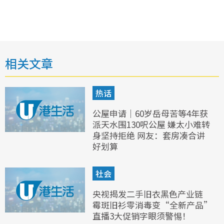
相关文章
热话
公屋申请｜60岁岳母苦等4年获
派天水围130呎公屋 嫌太小难转
身坚持拒绝 网友：套房凑合讲
好划算
社会
央视揭发二手旧衣黑色产业链
霉斑旧衫零消毒变“全新产品”
直播3大促销字眼须警惕！