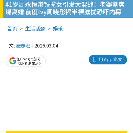
41岁周永恒港铁揽女引发大混战！老婆割席
爆离婚 前度Ivy周晓彤揭半裸滋扰恐吓内幕
首页
生活话题
娱乐
文:
羅志宏
2026.03.04
在Google追蹤
用 App 睇文
《UHK 港生活》