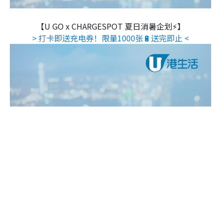
【U GO x CHARGESPOT 夏日消暑企划⚡】
> 打卡即送充电券！限量1000张🔋送完即止 <