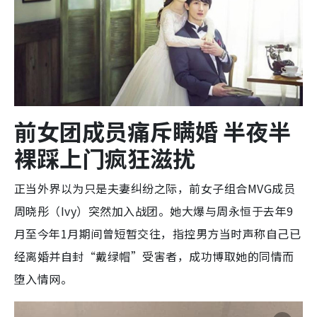
前女团成员痛斥瞒婚 半夜半
裸踩上门疯狂滋扰
正当外界以为只是夫妻纠纷之际，前女子组合MVG成员
周晓彤（Ivy）突然加入战团。她大爆与周永恒于去年9
月至今年1月期间曾短暂交往，指控男方当时声称自己已
经离婚并自封“戴绿帽”受害者，成功博取她的同情而
堕入情网。