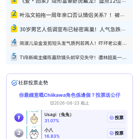
《爱·回家》隐形富豪卧虎藏龙！盘点12位财气逼人的有钱艺人：这位美女3亿身家不愁做
2
叶泓文拍拖一周年亲口否认情侣关系？！被质疑感情造假竟称GM“普通同事”
3
30岁男艺人低调宣布已秘密离巢！人气急跌变失踪人口：“这几年过得并不容易”
4
简淑儿染金发剪短头发气质判若两人！吓坏老公麦大力都认不出：“你做什么？”
5
TVB新闻主播陈嘉欣镜头前罕见失守！遭林超英一句话突袭吓坏当场大笑