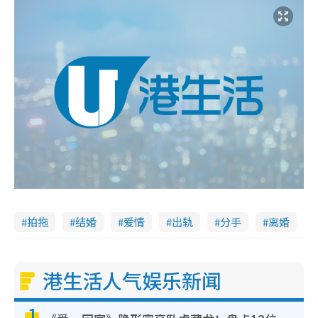
拍拖
结婚
爱情
出轨
分手
离婚
港生活人气娱乐新闻
1