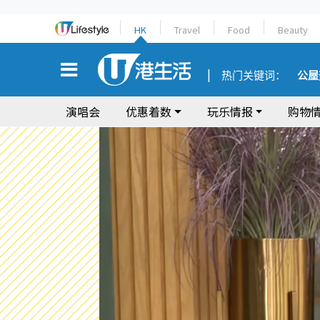
HK
Travel
Food
Beauty
热门关键词：
公屋
演唱会
优惠着数
玩乐情报
购物