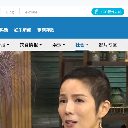
Blog
e-zone
U GO搵好去處
热话
娱乐新闻
定期存款
情报
饮食情报
娱乐
社会
影片专区