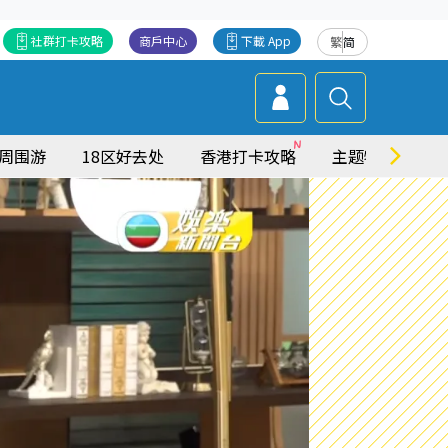
社群打卡攻略
商戶中心
下載 App
繁
简
周围游
18区好去处
香港打卡攻略
主题特集