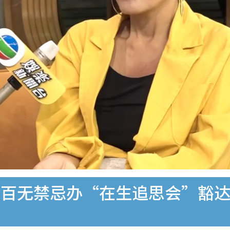
百无禁忌办“在生追思会”豁达