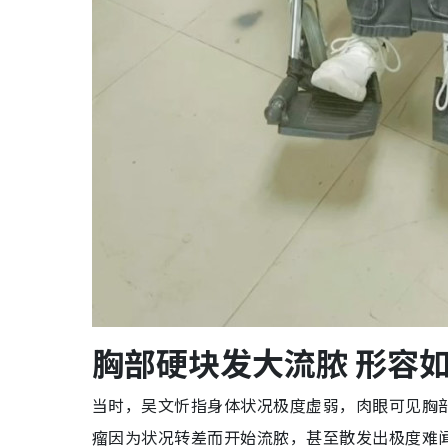
胸部硬块发大流脓 形容
当时，吴文忻指身体状况极度虚弱，肉眼可见胸
瘤因为状况转差而开始流脓，甚至散发出极度难