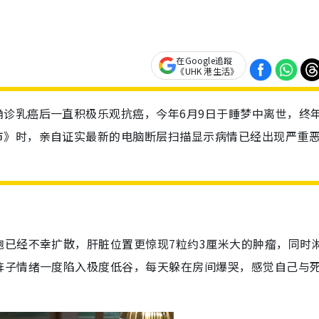
在Google追蹤
《UHK 港生活》
诊乳癌后一直积极乐观抗癌，今年6月9日于睡梦中离世，终年
市》时，亲自证实最新的电脑断层扫描显示病情已经出现严重
胞已经不幸扩散，肝脏位置更惊现7粒约3厘米大的肿瘤，同时
阵子情绪一度陷入极度低谷，每天躲在房间爆哭，感觉自己与