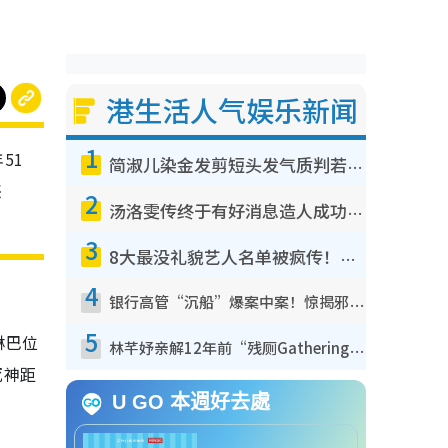
港生活人气娱乐新闻
1
51
简淑儿染金发剪短头发气质判若两人！吓坏老公麦大力都认不出：“你做什么？”
恶
2
汤洛雯传终于有好消息造人成功！两大细节曝孕味极浓引猜测：大肚婆先会咁！
3
8大最没礼貌艺人名单被疯传！网友揭发明星真面目，一致数落这一位是无品天花板？
4
银行高管“沉船”爆案中案！惊揭邪教洗脑操控卖淫被吞600万，幕后黑手讲多错多
5
淋巴位
林芊妤亲解12年前“残厕Gathering”真相！高层解约一句话重创尊严，至今拒返TVB
死神距
U GO 本週好去處