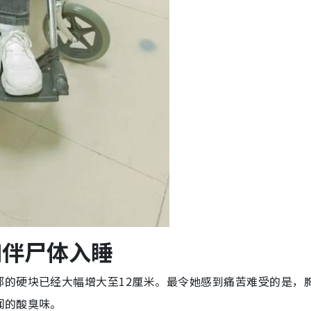
如伴尸体入睡
部的硬块已经大幅增大至12厘米。最令她感到痛苦难受的是，
闻的酸臭味。