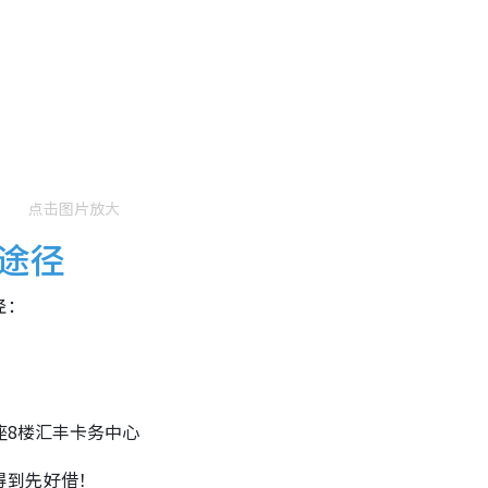
点击图片放大
途径
径：
座8楼汇丰卡务中心
得到先好借！