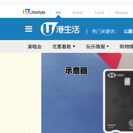
HK
Travel
Food
Beauty
热门关键词：
公屋
演唱会
优惠着数
玩乐情报
购物