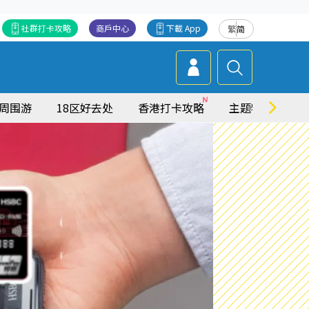
社群打卡攻略
商戶中心
下載 App
繁
简
周围游
18区好去处
香港打卡攻略
主题特集