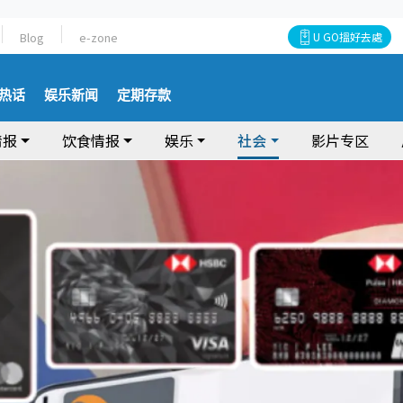
Blog
e-zone
U GO搵好去處
热话
娱乐新闻
定期存款
情报
饮食情报
娱乐
社会
影片专区