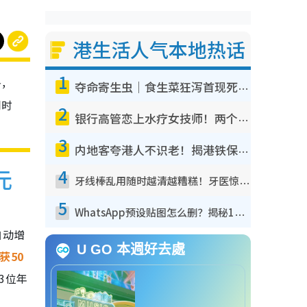
港生活人气本地热话
1
务，
夺命寄生虫｜食生菜狂泻首现死者！疫潮恶化录1.8万宗病例 揭洗菜3大谬误
同时
2
银行高管恋上水疗女技师！两个月借128万惊觉“沉船”沉落火海 揭背后疑似邪教操控卖淫
3
内地客夸港人不识老！揭港铁保鲜级冷气 港人求放过：别投诉
元
4
牙线棒乱用随时越清越糟糕！牙医惊揭盲目过户细菌恐致蛀牙：这种才是日常真保养
5
WhatsApp预设贴图怎么删？揭秘1招“反向操作”还原简洁界面 附3步实测教程
自动增
U GO 本週好去處
获50
3位年