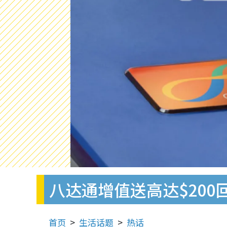
八达通增值送高达$20
首页
生活话题
热话