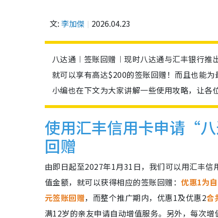
文:
李加傑
2026.04.23
八达通︱签账回赠︱现时八达通与汇丰银行推
就可以享有高达$200的签账回赠！而且也能
小编也在下文为大家讲解一些使用攻略，让各
使用汇丰信用卡申请“八
回赠
由即日起至2027年1月31日，我们可以用汇
值金额，就可以获得相应的签账回赠：
优惠1为自
元签账回赠
，而整个推广期内，优惠1及优惠2
合
满12岁的亲友申请自动增值服务。另外，每次增