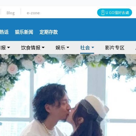
Blog
e-zone
U GO搵好去處
热话
娱乐新闻
定期存款
情报
饮食情报
娱乐
社会
影片专区