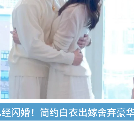
已经闪婚！简约白衣出嫁舍弃豪