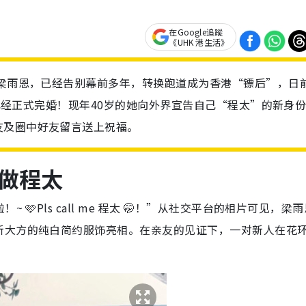
在Google追蹤
《UHK 港生活》
手梁雨恩，已经告别幕前多年，转换跑道成为香港“镖后”，日
妻，已经正式完婚！现年40岁的她向外界宣告自己“程太”的新身
友及圈中好友留言送上祝福。
做程太
🩷Pls call me 程太 🤭！”从社交平台的相片可见，梁
新大方的纯白简约服饰亮相。在亲友的见证下，一对新人在花