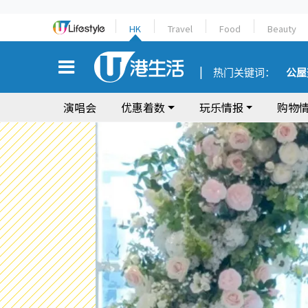
HK
Travel
Food
Beauty
热门关键词：
公屋
演唱会
优惠着数
玩乐情报
购物