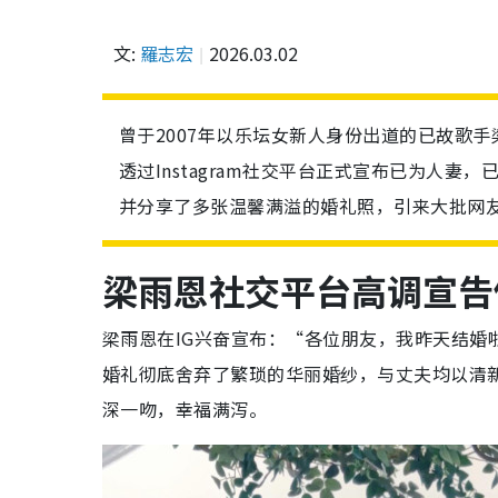
文:
羅志宏
2026.03.02
曾于2007年以乐坛女新人身份出道的已故歌
透过Instagram社交平台正式宣布已为人
并分享了多张温馨满溢的婚礼照，引来大批网
梁雨恩社交平台高调宣告
梁雨恩在IG兴奋宣布：“各位朋友，我昨天结婚啦！~ 
婚礼彻底舍弃了繁琐的华丽婚纱，与丈夫均以清
深一吻，幸福满泻。