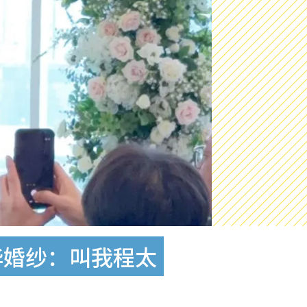
华婚纱：叫我程太