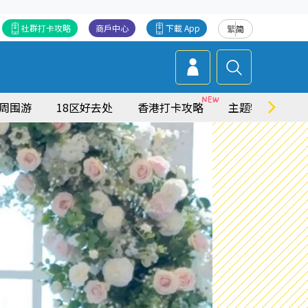
社群打卡攻略
商戶中心
下載 App
繁
简
周围游
18区好去处
香港打卡攻略
主题特集