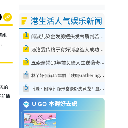
港生活人气娱乐新闻
1
前她
简淑儿染金发剪短头发气质判若两人！吓坏老公麦大力都认不出：“你做什么？”
份，
2
汤洛雯传终于有好消息造人成功！两大细节曝孕味极浓引猜测：大肚婆先会咁！
3
五索亲揭10年前负债人生逆袭奇迹！全靠去一地方转运后即遇上马先生
4
林芊妤亲解12年前“残厕Gathering”真相！高层解约一句话重创尊严，至今拒返TVB
5
雨恩的
《爱·回家》隐形富豪卧虎藏龙！盘点12位财气逼人的有钱艺人：这位美女3亿身家不愁做
环前情
U GO 本週好去處