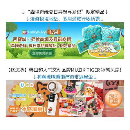
↓“森境奇缘夏日异想寻龙记”限定精品↓
↓漫游秘境地垫、多用途旅行收纳袋↓
【送您🐯】韩国超人气文创品牌MUZIK TIGER 冰感风扇！
↓将萌虎嘅慵懒疗愈带返屋企↓