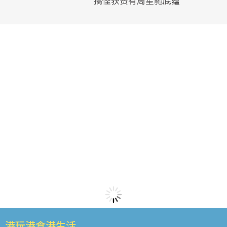
搞怪获赞有周星驰底蕴
港玩港食港生活