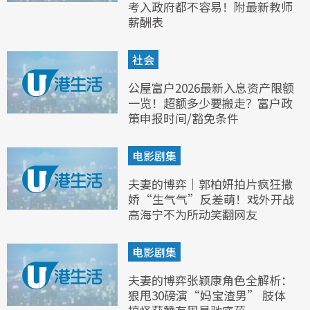
考入政府都不容易！附最新教师
薪酬表
社会
公屋富户2026最新入息资产限额
一览！超额多少要搬走？富户政
策申报时间/豁免条件
电影剧集
夫妻的博弈｜郭柏妍拍片疯狂撒
娇“生气气”反差萌！戏外开战
高海宁不为所动笑翻网友
电影剧集
夫妻的博弈张颖康角色全解析：
狠甩30磅演“妈宝渣男” 肢体