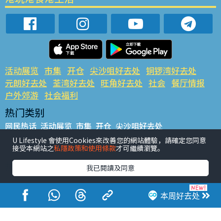
活动展览
市集
开仓
尖沙咀好去处
铜锣湾好去处
元朗好去处
荃湾好去处
旺角好去处
社会
餐厅情报
户外郊游
社会福利
热门类别
网民热话
活动展览
市集
开仓
尖沙咀好去处
铜锣湾好去处
元朗好去处
荃湾好去处
旺角好去处
社会
U Lifestyle 會使用Cookies來改善您的網站體驗，請確定您同意
接受本網站之
私隱政策和使用條款
才可繼續瀏覽。
餐厅情报
户外郊游
热门标签
我已閱讀及同意
#UGO揾好去处
#人气活动推介
#美食社群热话
#亲子玩乐好去处
#ULifestyle应用程式
#限时抢
本周好去处
#UJetso礼物放送
#ULifestyle商户中心
#著数
#网络热话