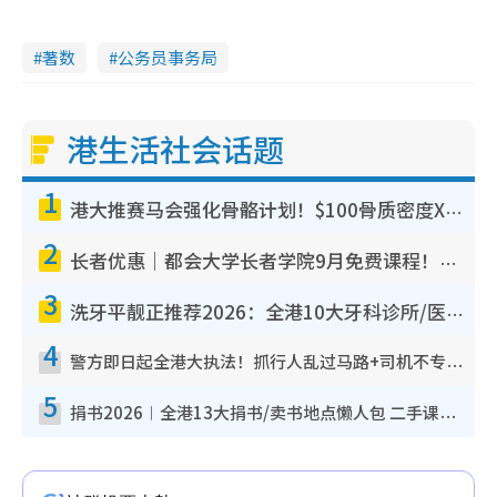
著数
公务员事务局
港生活社会话题
1
港大推赛马会强化骨骼计划！$100骨质密度X光检查 完成免费运动训练送超市礼券！附参加资格
2
长者优惠｜都会大学长者学院9月免费课程！多媒体/微电影创作/网络安全 附报名方法教学
3
洗牙平靓正推荐2026：全港10大牙科诊所/医院懒人包，夜诊至8点/镇静洁牙/医疗券适用
4
警方即日起全港大执法！抓行人乱过马路+司机不专注驾驶！乱过马路罚$2000
5
捐书2026︱全港13大捐书/卖书地点懒人包 二手课本最高$150＋旧书换免费咖啡/戏票