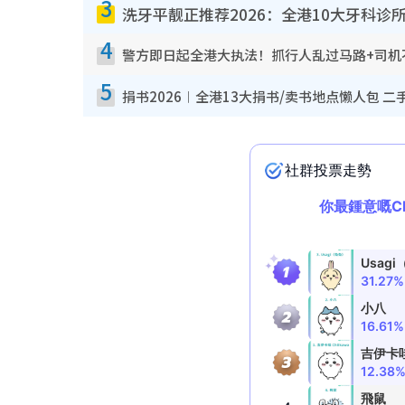
3
洗牙平靓正推荐2026：全港10大牙科诊
4
警方即日起全港大执法！抓行人乱过马路+司机不
5
捐书2026︱全港13大捐书/卖书地点懒人包 二