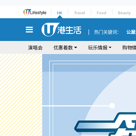
HK
Travel
Food
Beauty
热门关键词：
公屋
演唱会
优惠着数
玩乐情报
购物