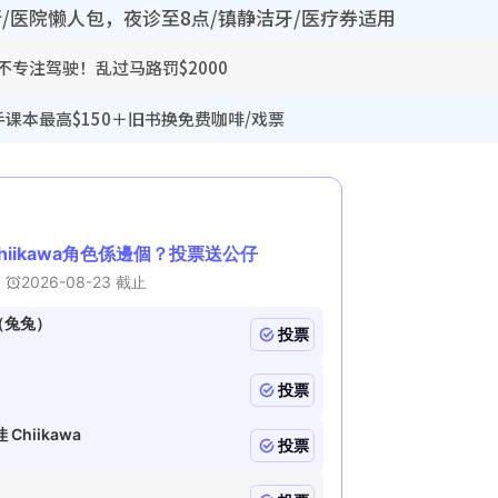
所/医院懒人包，夜诊至8点/镇静洁牙/医疗券适用
专注驾驶！乱过马路罚$2000
手课本最高$150＋旧书换免费咖啡/戏票