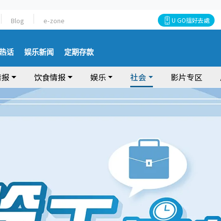
Blog
e-zone
U GO搵好去處
热话
娱乐新闻
定期存款
情报
饮食情报
娱乐
社会
影片专区