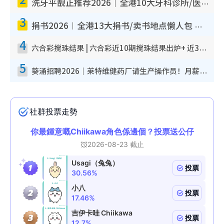
洗牙平靓正推荐2026｜全港10大牙科诊所/医院懒人包 夜诊至8点/镇静洁牙/医疗券适用
3
捐书2026︱全港13大捐书/卖书地点懒人包 二手课本最高$150＋旧书换免费咖啡/戏票
4
六合彩搅珠结果 | 六合彩近10期搅珠结果出炉+ 近30期最旺热门中奖号码
5
葵涌招聘2026｜莱特维健药厂请生产操作员！月薪高达$1.7万 冷气厂房/五天工作/保障双粮