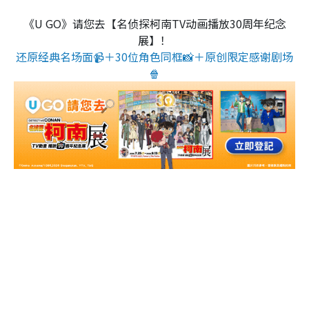
《U GO》请您去【名侦探柯南TV动画播放30周年纪念
展】！
还原经典名场面📹＋30位角色同框📸＋原创限定感谢剧场
🍿