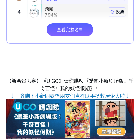
【新会员限定】《U GO》请你睇👹《蜡笔小新剧场版：千
奇百怪！我的妖怪假期》！
↓一齐睇下小新同妖怪朋友们点样联手拯救屋企人啦↓