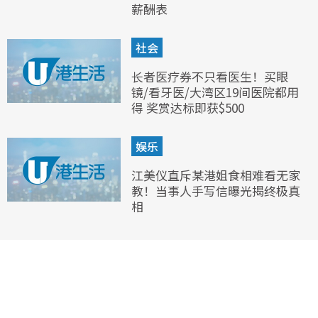
薪酬表
社会
长者医疗券不只看医生！买眼
镜/看牙医/大湾区19间医院都用
得 奖赏达标即获$500
娱乐
江美仪直斥某港姐食相难看无家
教！当事人手写信曝光揭终极真
相