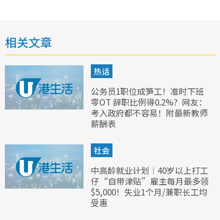
相关文章
热话
公务员1职位成笋工！准时下班
零OT 辞职比例得0.2%？网友：
考入政府都不容易！附最新教师
薪酬表
社会
中高龄就业计划︱40岁以上打工
仔“自带津贴”雇主每月最多领
$5,000！失业1个月/兼职长工均
受惠