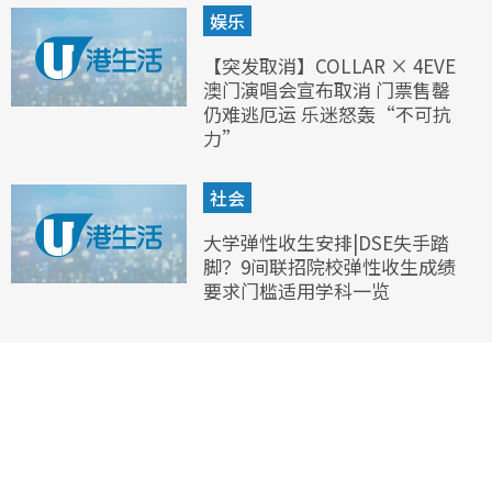
娱乐
【突发取消】COLLAR × 4EVE
澳门演唱会宣布取消 门票售罄
仍难逃厄运 乐迷怒轰“不可抗
力”
社会
大学弹性收生安排|DSE失手踏
脚？9间联招院校弹性收生成绩
要求门槛适用学科一览