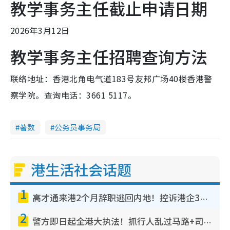
教学事务主任截止申请日期
2026年3月12日
教学事务主任招聘查询方法
联络地址：香港北角电气道183号友邦广场40楼香港警
察学院。查询电话：3661 5117。
著数
公务员事务局
港生活社会话题
1
高才通来港2个月辞职逃回内地！控诉港企3宗罪，叹微管理极窒息
2
警方即日起全港大执法！抓行人乱过马路+司机不专注驾驶！乱过马路罚$2000