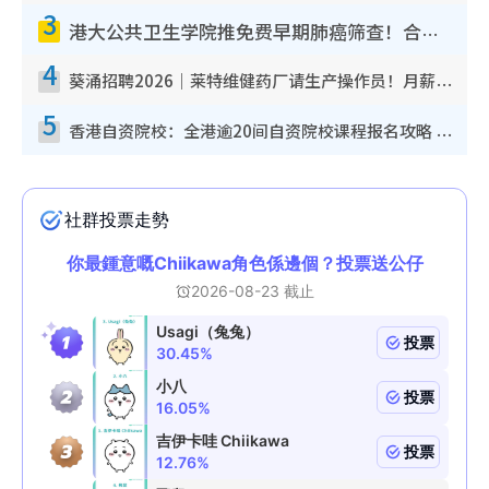
3
港大公共卫生学院推免费早期肺癌筛查！合资格人士将获全额资助定期血液化验/电脑断层扫描/风险评估
4
葵涌招聘2026｜莱特维健药厂请生产操作员！月薪高达$1.7万 冷气厂房/五天工作/保障双粮
5
香港自资院校：全港逾20间自资院校课程报名攻略 留位费可退/申请日期/报名链接