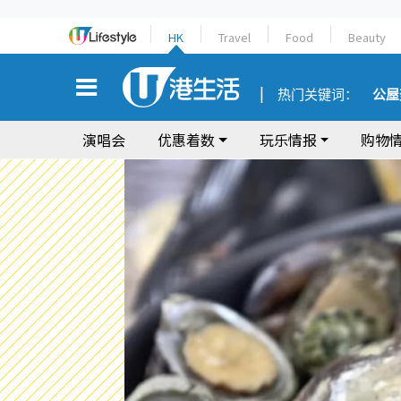
HK
Travel
Food
Beauty
热门关键词：
公屋
演唱会
优惠着数
玩乐情报
购物