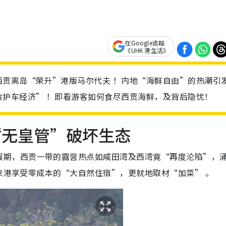
在Google追蹤
《UHK 港生活》
西贡离岛“荣升”港版马尔代夫 ！内地“海鲜自由”的热潮引
护车经济” ！即看游客如何食尽西贡海鲜，及背后隐忧！
“无皇管”破坏生态
假期，西贡一带的露营热点如咸田湾及西湾竟“再度沦陷”，
但来港享受零成本的“大自然住宿”，更就地取材“加菜” 。