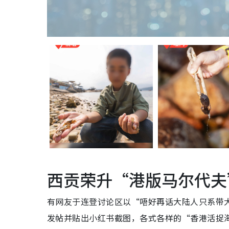
西贡荣升“港版马尔代夫
有网友于连登讨论区以“唔好再话大陆人只系带
发帖并贴出小红书截图，各式各样的“香港活捉