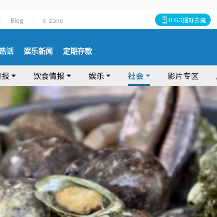
Blog
e-zone
U GO搵好去處
热话
娱乐新闻
定期存款
情报
饮食情报
娱乐
社会
影片专区