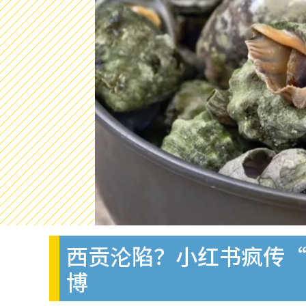
西贡沦陷？小红书疯传“
博