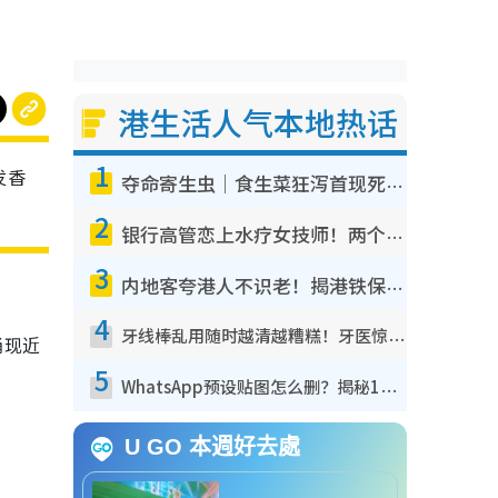
港生活人气本地热话
1
发香
夺命寄生虫｜食生菜狂泻首现死者！疫潮恶化录1.8万宗病例 揭洗菜3大谬误
2
银行高管恋上水疗女技师！两个月借128万惊觉“沉船”沉落火海 揭背后疑似邪教操控卖淫
3
内地客夸港人不识老！揭港铁保鲜级冷气 港人求放过：别投诉
4
牙线棒乱用随时越清越糟糕！牙医惊揭盲目过户细菌恐致蛀牙：这种才是日常真保养
涌现近
5
WhatsApp预设贴图怎么删？揭秘1招“反向操作”还原简洁界面 附3步实测教程
U GO 本週好去處