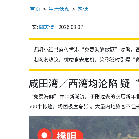
首页
生活话题
热话
文:
關志傑
2026.03.07
近期小红书疯传香港“免费海鲜放题”攻略，
港网友热议，忧虑食安危机，笑称随时引爆“救
咸田湾／西湾均沦陷 疑
“免费海鲜”并非新潮流，于刚过去的农历新年
600个帐篷，场面极度夸张 。大量内地旅客不