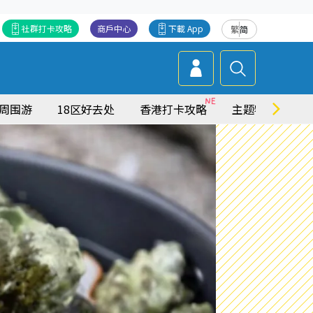
社群打卡攻略
商戶中心
下載 App
繁
简
周围游
18区好去处
香港打卡攻略
主题特集