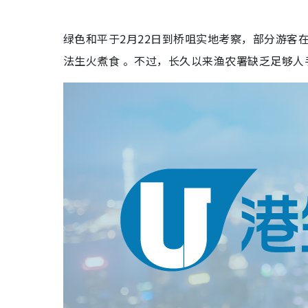
绿色和平于2月22日到桥咀实地考察，部分游客
法生火煮食 。不过，长久以来渔农署缺乏足够