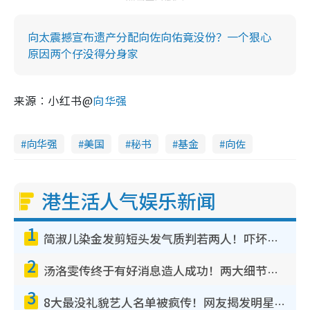
向太震撼宣布遗产分配向佐向佑竟没份？一个狠心
原因两个仔没得分身家
来源︰小红书@
向华强
向华强
美国
秘书
基金
向佐
港生活人气娱乐新闻
1
简淑儿染金发剪短头发气质判若两人！吓坏老公麦大力都认不出：“你做什么？”
2
汤洛雯传终于有好消息造人成功！两大细节曝孕味极浓引猜测：大肚婆先会咁！
3
8大最没礼貌艺人名单被疯传！网友揭发明星真面目，一致数落这一位是无品天花板？