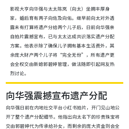
影视大亨向华强与太太陈岚（向太）坐拥丰厚身
家，婚后育有两子向佐及向佑。继早前向太对外透
露未有打算将遗产分给两个儿子后，日前向华强亲
自拍片震撼宣布，已与太太达成共识落实遗产分配
方案。他表示除了确保儿子拥有基本生活费外，其
余庞大财产两个儿子将“完全无份”，所有遗产更
会全权交由新媳郭碧婷管理，做法随即引起网友热
烈讨论。
向华强震撼宣布遗产分配
向华强日前在内地社交平台小红书拍片，开门见山地公
开了整个遗产分配细节。他指出向太名下的珍贵珠宝将
交由郭碧婷代为传承给孙女，而剩余的庞大资金则会全