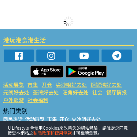
港玩港食港生活
活动展览
市集
开仓
尖沙咀好去处
铜锣湾好去处
元朗好去处
荃湾好去处
旺角好去处
社会
餐厅情报
户外郊游
社会福利
热门类别
网民热话
活动展览
市集
开仓
尖沙咀好去处
铜锣湾好去处
元朗好去处
荃湾好去处
旺角好去处
社会
U Lifestyle 會使用Cookies來改善您的網站體驗，請確定您同意
接受本網站之
私隱政策和使用條款
才可繼續瀏覽。
餐厅情报
户外郊游