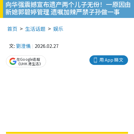
向华强震撼宣布遗产两个儿子无份！一原因由
新媳郭碧婷管理 遗嘱加辣严禁子孙做一事
首页
生活话题
娱乐
文:
劉澄儀
2026.02.27
在Google追蹤
用 App 睇文
《UHK 港生活》