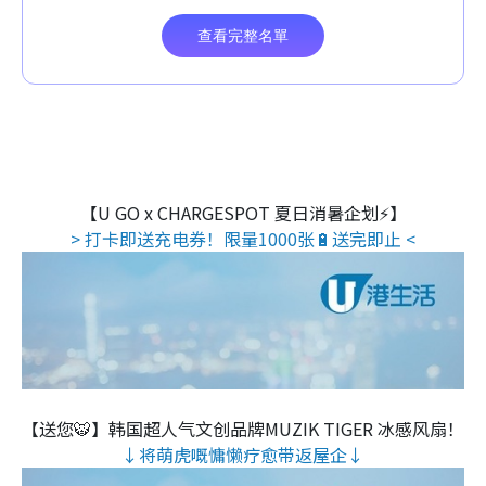
【U GO x CHARGESPOT 夏日消暑企划⚡】
> 打卡即送充电券！限量1000张🔋送完即止 <
【送您🐯】韩国超人气文创品牌MUZIK TIGER 冰感风扇！
↓将萌虎嘅慵懒疗愈带返屋企↓