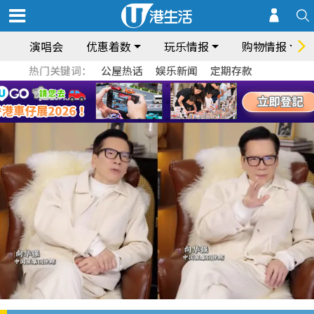
演唱会
优惠着数
玩乐情报
购物情报
热门关键词：
公屋热话
娱乐新闻
定期存款