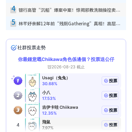
4
银行高管“沉船”爆案中案！惊揭邪教洗脑操控卖淫被吞600万，幕后黑手讲多错多
5
林芊妤亲解12年前“残厕Gathering”真相！高层解约一句话重创尊严，至今拒返TVB