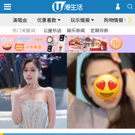
演唱会
优惠着数
玩乐情报
购物情报
热门关键词：
公屋热话
娱乐新闻
定期存款