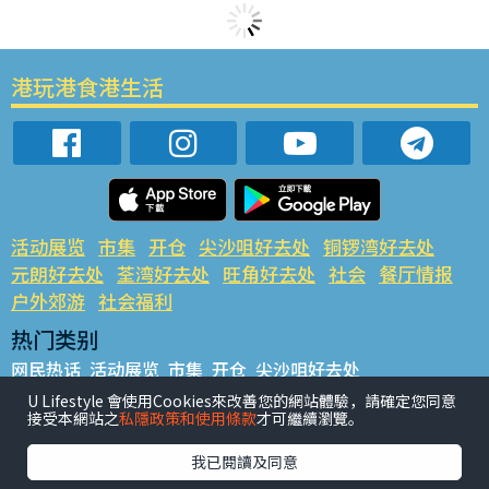
港玩港食港生活
活动展览
市集
开仓
尖沙咀好去处
铜锣湾好去处
元朗好去处
荃湾好去处
旺角好去处
社会
餐厅情报
户外郊游
社会福利
热门类别
网民热话
活动展览
市集
开仓
尖沙咀好去处
铜锣湾好去处
元朗好去处
荃湾好去处
旺角好去处
社会
U Lifestyle 會使用Cookies來改善您的網站體驗，請確定您同意
接受本網站之
私隱政策和使用條款
才可繼續瀏覽。
餐厅情报
户外郊游
热门标签
我已閱讀及同意
#UGO揾好去处
#人气活动推介
#美食社群热话