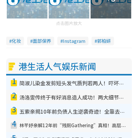
点击图片放大
化妆
面部保养
Instagram
郭柏妍
港生活人气娱乐新闻
1
简淑儿染金发剪短头发气质判若两人！吓坏老公麦大力都认不出：“你做什么？”
2
汤洛雯传终于有好消息造人成功！两大细节曝孕味极浓引猜测：大肚婆先会咁！
3
五索亲揭10年前负债人生逆袭奇迹！全靠去一地方转运后即遇上马先生
4
林芊妤亲解12年前“残厕Gathering”真相！高层解约一句话重创尊严，至今拒返TVB
5