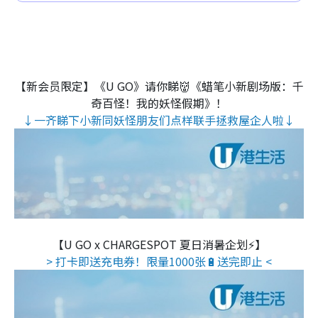
【新会员限定】《U GO》请你睇👹《蜡笔小新剧场版：千
奇百怪！我的妖怪假期》！
↓一齐睇下小新同妖怪朋友们点样联手拯救屋企人啦↓
【U GO x CHARGESPOT 夏日消暑企划⚡】
> 打卡即送充电券！限量1000张🔋送完即止 <