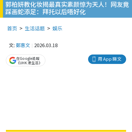
郭柏妍教化妆揭最真实素颜惊为天人！网友竟
踩画蛇添足：拜托以后唔好化
首页
生活话题
娱乐
文:
鄭惠文
2026.03.18
在Google追蹤
用 App 睇文
《UHK 港生活》