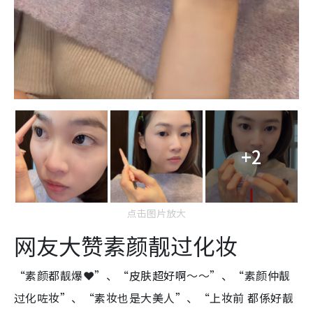
+2
点击图片放大
网友大赞素颜靓过化妆
“素颜都靓爆❤️”、“皮肤超好啊～～”、“素颜仲靓
过化咗妆”、“素妆也是大美人”、“上妆前 都係好靓