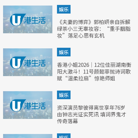
娱乐
《夫妻的博弈》郭柏妍亲自拆解
绿茶小三无辜妆容：“重手胭脂
妆”落足心思有玄机
娱乐
香港小姐2026｜12位佳丽湖南衡
阳大激斗！11号颜懿菲抛诗词歌
赋“温柔拉扇”惊艳师姐
娱乐
资深演员黎彼得离世享年76岁
由钟志光证实死讯 填词界鬼才
传奇落幕
娱乐