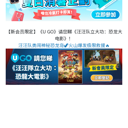
【新会员限定】《U GO》请您睇《汪汪队立大功：恐龙大
电影》！
汪汪队勇闯神秘恐龙岛🦖火山爆发极限救援🔥