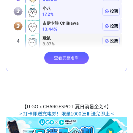
【U GO x CHARGESPOT 夏日消暑企划⚡】
> 打卡即送充电券！限量1000张🔋送完即止 <