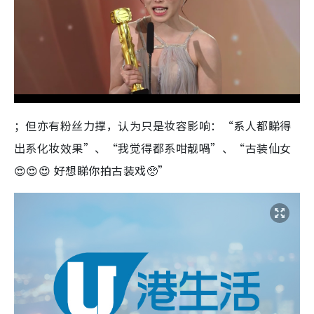
；但亦有粉丝力撑，认为只是妆容影响：“系人都睇得
出系化妆效果”、“我觉得都系咁靓喎”、“
古装仙女
😍😍😍 好想睇你拍古装戏🥺
”