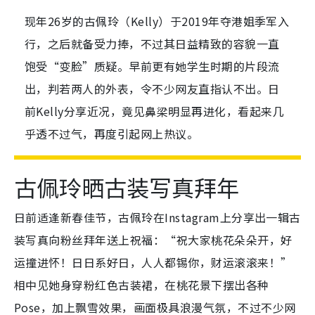
现年26岁的古佩玲（Kelly）于2019年夺港姐季军入
行，之后就备受力捧，不过其日益精致的容貌一直
饱受“变脸”质疑。早前更有她学生时期的片段流
出，判若两人的外表，令不少网友直指认不出。日
前Kelly分享近况，竟见鼻梁明显再进化，看起来几
乎透不过气，再度引起网上热议。
古佩玲晒古装写真拜年
日前适逢新春佳节，古佩玲在Instagram上分享出一辑古
装写真向粉丝拜年送上祝福：“祝大家桃花朵朵开，好
运撞进怀！日日系好日，人人都锡你，财运滚滚来！”
相中见她身穿粉红色古装裙，在桃花景下摆出各种
Pose，加上飘雪效果，画面极具浪漫气氛，不过不少网