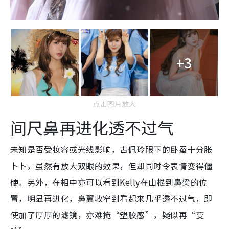
+3
点击图片放大
间尺鼻再进化透不过气
未知是否受妆容或光线影响，古佩玲眼下的卧蚕十分胀
卜卜，虽然有放大双眼的效果，但却同时令表情变得僵
硬。另外，在相中亦可以看到Kelly在山根到鼻梁的位
置，明显再进化，鼻翼收窄到看起来几乎透不过气，即
使加了厚厚的滤镜，亦难掩“塑胶感”，疑似再“变