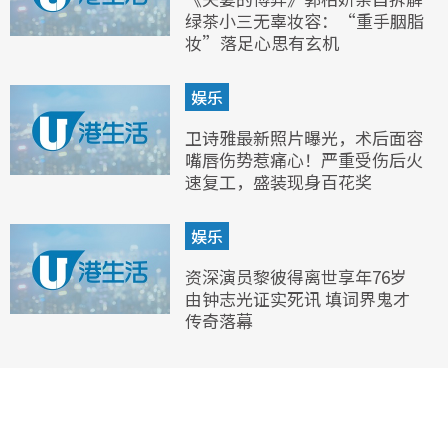
绿茶小三无辜妆容：“重手胭脂
妆”落足心思有玄机
娱乐
卫诗雅最新照片曝光，术后面容
嘴唇伤势惹痛心！严重受伤后火
速复工，盛装现身百花奖
娱乐
资深演员黎彼得离世享年76岁
由钟志光证实死讯 填词界鬼才
传奇落幕