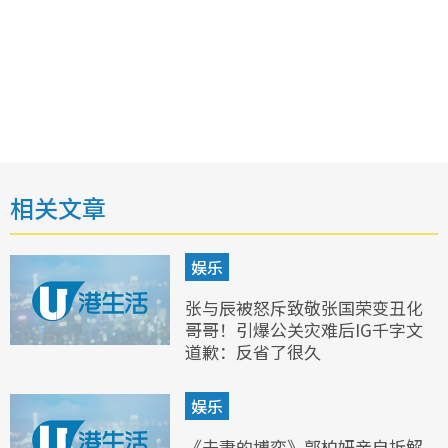
相关文章
娱乐
张与辰被怒斥致敬张国荣变丑化
哥哥！引爆公关灾难后IG千字文
道歉：反省了很久
娱乐
《夫妻的博弈》郭柏妍亲自拆解