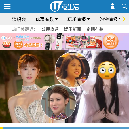
演唱会
优惠着数
玩乐情报
购物情报
热门关键词：
公屋热话
娱乐新闻
定期存款