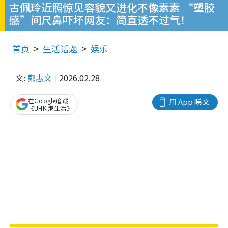
古佩玲近照惊见容貌又进化不像素素 “塑胶
感”间尺鼻吓坏网友：简直透不过气！
首页
生活话题
娱乐
文:
鄭惠文
2026.02.28
在Google追蹤
用 App 睇文
《UHK 港生活》