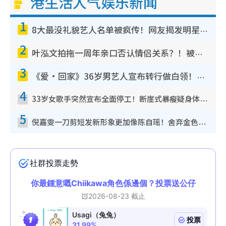
港生活人气娱乐新闻
1
8大最没礼貌艺人名单被疯传！网友揭发明星真面目，一致数落这一位是无品天花板？
2
叶泓文拍拖一周年亲口否认情侣关系？！被质疑感情造假竟称GM“普通同事”
3
《爱·回家》36岁男艺人宣布转行做白领！卸下艺人身份回归素人平淡生活
4
33岁女歌手突然宣布全面停工！断崖式暴瘦疑身体亮红灯！声明曝：将暂时淡出
5
倪嘉雯一刀剪短发新形象更加像陈自瑶！舍弃金色长发造型气质大变超惊喜