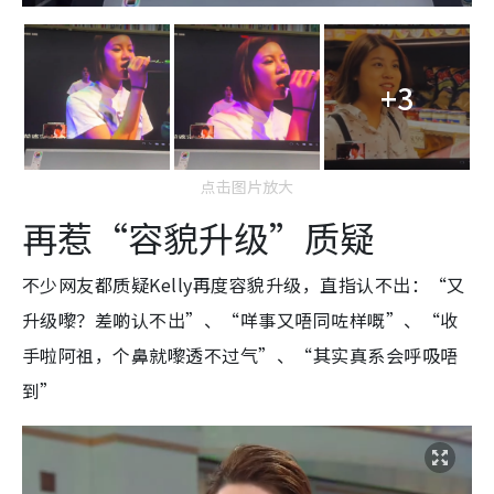
+3
点击图片放大
再惹“容貌升级”质疑
不少网友都质疑Kelly再度容貌升级，直指认不出：“又
升级嚟？差啲认不出”、“咩事又唔同咗样嘅”、“收
手啦阿祖，个鼻就嚟透不过气”、“其实真系会呼吸唔
到”