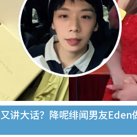
又讲大话？降呢绯闻男友Eden做