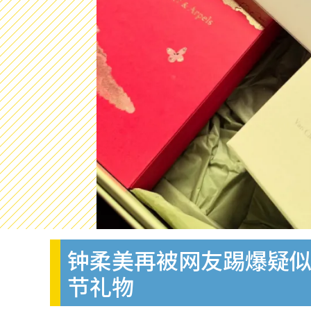
钟柔美再被网友踢爆疑似
节礼物