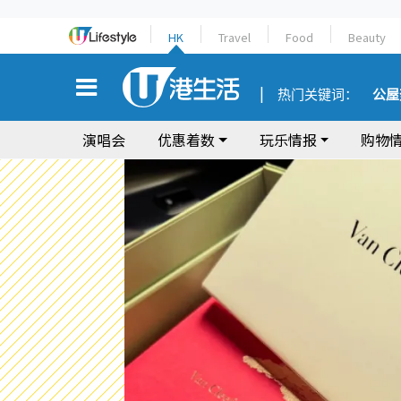
HK
Travel
Food
Beauty
热门关键词：
公屋
演唱会
优惠着数
玩乐情报
购物