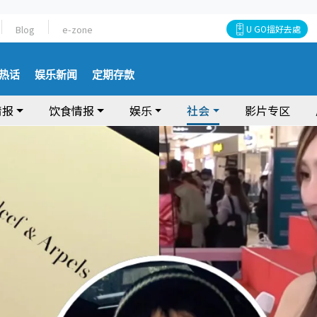
Blog
e-zone
U GO搵好去處
热话
娱乐新闻
定期存款
情报
饮食情报
娱乐
社会
影片专区