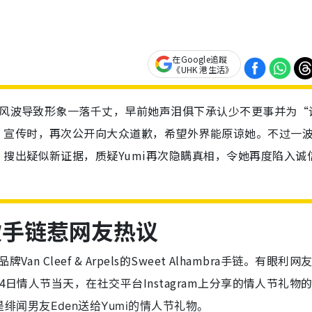
在Google追蹤
《UHK 港生活》
0”风波导致形象一落千丈，早前她声泪俱下承认少不更事并为“
》宣传时，再次公开向大众道歉，希望外界能原谅她。不过一
搜出疑似新证据，质疑Yumi再次隐瞒真相，令她再度陷入诚
款手链惹网友热议
 Cleef & Arpels的Sweet Alhambra手链。有眼利网
4日情人节当天，在社交平台Instagram上分享的情人节礼物
绯闻男友Eden送给Yumi的情人节礼物。