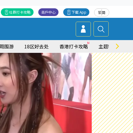
社群打卡攻略
商戶中心
下載 App
繁
简
周围游
18区好去处
香港打卡攻略
主题特集