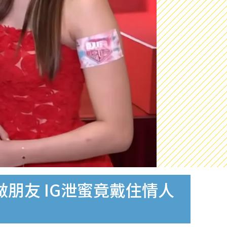
朋友 IG泄蜜竟戴住情人