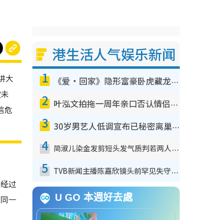
港生活人气娱乐新闻
1
讲大
《爱·回家》隐形富豪卧虎藏龙！盘点12位财气逼人的有钱艺人：这位美女3亿身家不愁做
波未
2
叶泓文拍拖一周年亲口否认情侣关系？！被质疑感情造假竟称GM“普通同事”
信危
3
30岁男艺人低调宣布已秘密离巢！人气急跌变失踪人口：“这几年过得并不容易”
4
简淑儿染金发剪短头发气质判若两人！吓坏老公麦大力都认不出：“你做什么？”
5
TVB新闻主播陈嘉欣镜头前罕见失守！遭林超英一句话突袭吓坏当场大笑
友经过
U GO 本週好去處
的同一