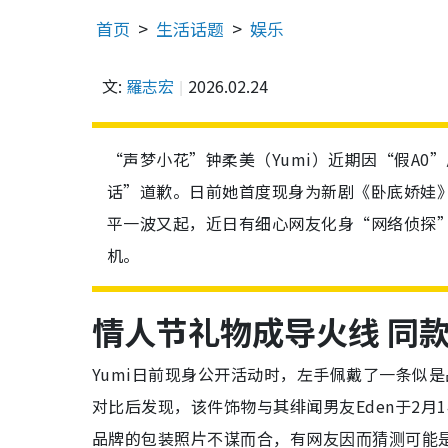
首页
生活话题
娱乐
文:
羅志宏
2026.02.24
“声梦小花”钟柔美（Yumi）近期因“假A
话”道歉。日前她首度现身为新剧《卧底娇娃
平一波又起，近日有细心网友化身“网络侦探”
机。
情人节礼物成导火线 同
Yumi日前现身公开活动时，左手佩戴了一条似是品牌Van
对比后发现，该件饰物与其绯闻男友Eden于2月1
品牌的包装照片
有网友
不谋而合，
因而猜测可能是