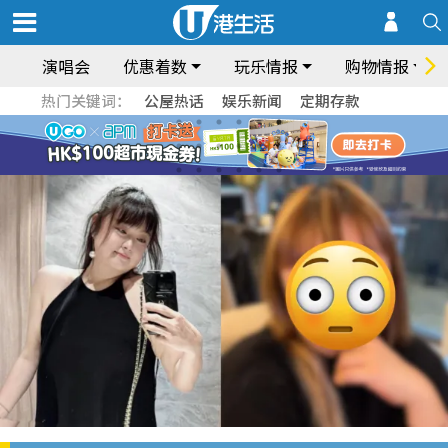
演唱会
优惠着数
玩乐情报
购物情报
热门关键词：
公屋热话
娱乐新闻
定期存款