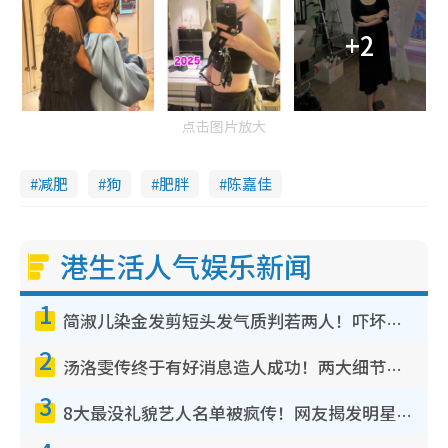
+2
点击图片放大
减肥
狗
肥胖
陈嘉佳
港生活人气娱乐新闻
1
简淑儿染金发剪短头发气质判若两人！吓坏老公麦大力都认不出：“你做什么？”
2
汤洛雯传终于有好消息造人成功！两大细节曝孕味极浓引猜测：大肚婆先会咁！
3
8大最没礼貌艺人名单被疯传！网友揭发明星真面目，一致数落这一位是无品天花板？