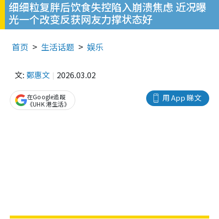
细细粒复胖后饮食失控陷入崩溃焦虑 近况曝
光一个改变反获网友力撑状态好
首页
生活话题
娱乐
文:
鄭惠文
2026.03.02
在Google追蹤
用 App 睇文
《UHK 港生活》