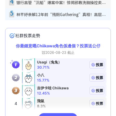
4
银行高管“沉船”爆案中案！惊揭邪教洗脑操控卖淫被吞600万，幕后黑手讲多错多
5
林芊妤亲解12年前“残厕Gathering”真相！高层解约一句话重创尊严，至今拒返TVB