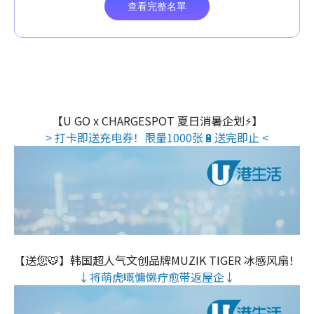
【U GO x CHARGESPOT 夏日消暑企划⚡】
> 打卡即送充电券！限量1000张🔋送完即止 <
【送您🐯】韩国超人气文创品牌MUZIK TIGER 冰感风扇！
↓将萌虎嘅慵懒疗愈带返屋企↓