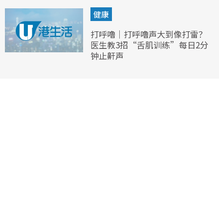
健康
打呼噜｜打呼噜声大到像打雷？
医生教3招“舌肌训练”每日2分
钟止鼾声