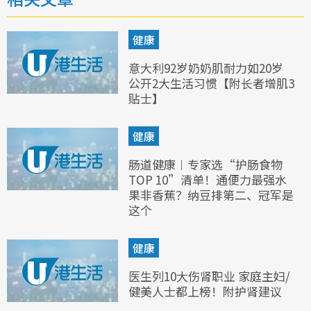
健康
意大利92岁奶奶肌耐力如20岁
公开2大生活习惯【附长者增肌3
贴士】
健康
肠道健康︱专家选“护肠食物
TOP 10”清单！通便力最强水
果非香蕉？纳豆排第二、冠军是
这个
健康
医生列10大伤肾职业 家庭主妇/
健美人士都上榜！附护肾建议