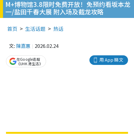
M+博物馆3.8限时免费开放！免预约看坂本龙
一/盐田千春大展 附入场及截龙攻略
首页
生活话题
热话
文:
陳嘉蕙
2026.02.24
在Google追蹤
用 App 睇文
《UHK 港生活》