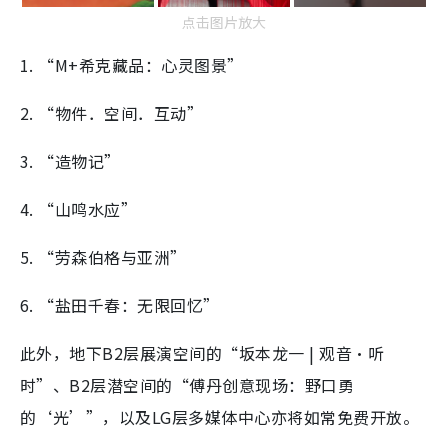
点击图片放大
1. “M+希克藏品：心灵图景”
2. “物件．空间．互动”
3. “造物记”
4. “山鸣水应”
5. “劳森伯格与亚洲”
6. “盐田千春：无限回忆”
此外，地下B2层展演空间的“坂本龙一 | 观音・听
时”、B2层潜空间的“傅丹创意现场：野口勇
的‘光’”，以及LG层多媒体中心亦将如常免费开放。