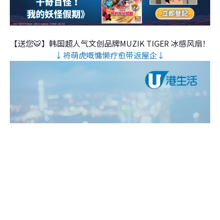
【送您🐯】韩国超人气文创品牌MUZIK TIGER 冰感风扇！
↓将萌虎嘅慵懒疗愈带返屋企↓