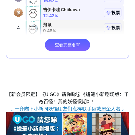
【新会员限定】《U GO》请你睇👹《蜡笔小新剧场版：千
奇百怪！我的妖怪假期》！
↓一齐睇下小新同妖怪朋友们点样联手拯救屋企人啦↓