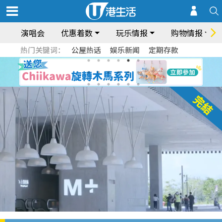
演唱会
优惠着数
玩乐情报
购物情报
热门关键词：
公屋热话
娱乐新闻
定期存款