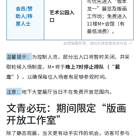
可优先进入“坂本
会员/赞
龙一”展览及版画
艺术公园入
助人/持
工作坊；免费进入
口
票人士
11楼M+会馆（有
最低消费）。
温馨提示：
为控制人流，部分出入口将暂时关闭，并采
取轮候入场制度。M+将于
晚上7时停止排队（“截
龙”）
，以确保每位入场者有足够参观时间。
注意：
地下大堂展厅当日不在免费开放范围内。
文青必玩：期间限定“版画
开放工作室”
除了静态观展，当天更有动手实作的机会。访客可参与