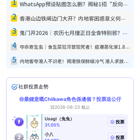
1
WhatsApp预设贴图怎么删？揭秘1招“反向操作”还原简洁界面 附3步实测教程
2
香港山边铁闸边门大开？内地客困惑意义何在！网友神回复：这种叫法理性防御
3
鬼门开2026｜农历七月撞正日全食特别邪？专家警告切忌做一事！揭4大禁忌+2招保平安
4
夺命寄生虫｜食生菜狂泻首现死者！疫潮恶化录1.8万宗病例 揭洗菜3大谬误
5
内地客夸港人不识老！揭港铁保鲜级冷气 港人求放过：别投诉