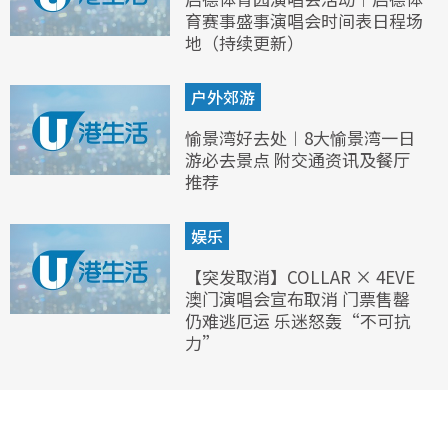
育赛事盛事演唱会时间表日程场
地（持续更新）
户外郊游
愉景湾好去处︱8大愉景湾一日
游必去景点 附交通资讯及餐厅
推荐
娱乐
【突发取消】COLLAR × 4EVE
澳门演唱会宣布取消 门票售罄
仍难逃厄运 乐迷怒轰“不可抗
力”