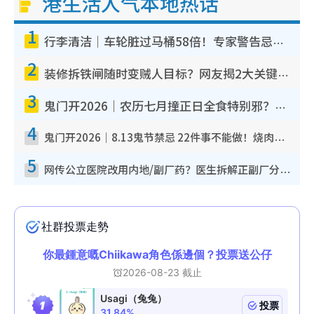
港生活人气本地热话
1
行李清洁｜车轮脏过马桶58倍！专家警告忌用酒精擦 教1招免脏手除菌
2
装修拆铁闸随时变贼人目标？网友揭2大关键用途：装新款等于白装？附新旧铁闸分别
3
鬼门开2026｜农历七月撞正日全食特别邪？专家警告切忌做一事！揭4大禁忌+2招保平安
4
鬼门开2026｜8.13鬼节禁忌 22件事不能做！烧肉、刺身要少食？半夜勿吹口哨/打给个电话
5
网传公立医院改用内地/副厂药？医生拆解正副厂分别，揭4类人换药随时出事