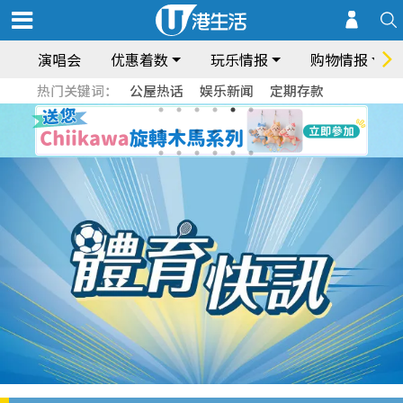
演唱会
优惠着数
玩乐情报
购物情报
热门关键词：
公屋热话
娱乐新闻
定期存款