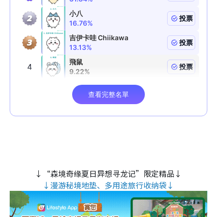
↓“森境奇缘夏日异想寻龙记”限定精品↓
↓漫游秘境地垫、多用途旅行收纳袋↓