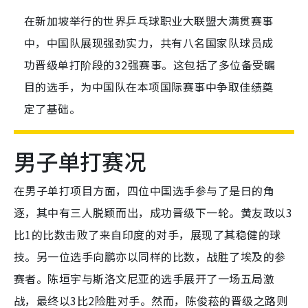
在新加坡举行的世界乒乓球职业大联盟大满贯赛事
中，中国队展现强劲实力，共有八名国家队球员成
功晋级单打阶段的32强赛事。这包括了多位备受瞩
目的选手，为中国队在本项国际赛事中争取佳绩奠
定了基础。
男子单打赛况
在男子单打项目方面，四位中国选手参与了是日的角
逐，其中有三人脱颖而出，成功晋级下一轮。黄友政以3
比1的比数击败了来自印度的对手，展现了其稳健的球
技。另一位选手向鹏亦以同样的比数，战胜了埃及的参
赛者。陈垣宇与斯洛文尼亚的选手展开了一场五局激
战，最终以3比2险胜对手。然而，陈俊菘的晋级之路则