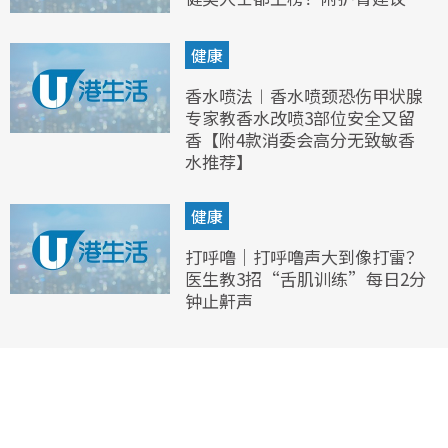
健康
香水喷法︱香水喷颈恐伤甲状腺
专家教香水改喷3部位安全又留
香【附4款消委会高分无致敏香
水推荐】
健康
打呼噜｜打呼噜声大到像打雷？
医生教3招“舌肌训练”每日2分
钟止鼾声