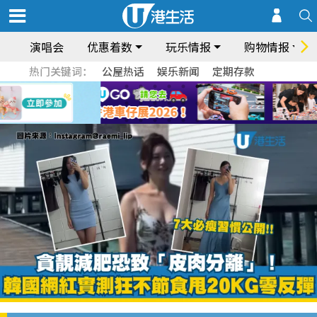
演唱会
优惠着数
玩乐情报
购物情报
热门关键词：
公屋热话
娱乐新闻
定期存款