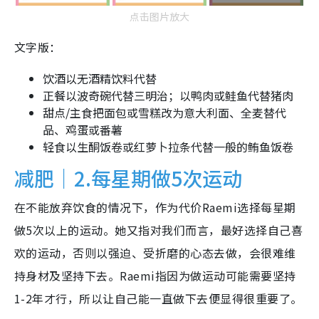
点击图片放大
文字版：
饮酒以无酒精饮料代替
正餐以波奇碗代替三明治；以鸭肉或鲑鱼代替猪肉
甜点/主食把面包或雪糕改为意大利面、全麦替代
品、鸡蛋或番薯
轻食以生酮饭卷或红萝卜拉条代替一般的鲔鱼饭卷
减肥｜2.每星期做5次运动
在不能放弃饮食的情况下，作为代价Raemi选择每星期
做5次以上的运动。她又指对我们而言，最好选择自己喜
欢的运动，否则以强迫、受折磨的心态去做，会很难维
持身材及坚持下去。Raemi指因为做运动可能需要坚持
1-2年才行，所以让自己能一直做下去便显得很重要了。