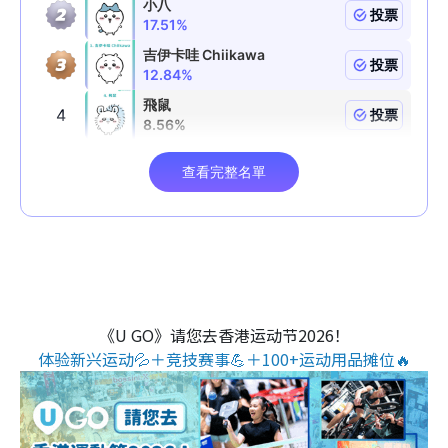
《U GO》请您去香港运动节2026！
体验新兴运动💦＋竞技赛事💪＋100+运动用品摊位🔥