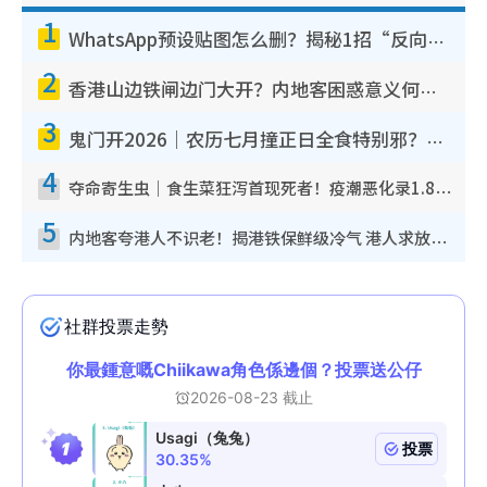
1
WhatsApp预设贴图怎么删？揭秘1招“反向操作”还原简洁界面 附3步实测教程
2
香港山边铁闸边门大开？内地客困惑意义何在！网友神回复：这种叫法理性防御
3
鬼门开2026｜农历七月撞正日全食特别邪？专家警告切忌做一事！揭4大禁忌+2招保平安
4
夺命寄生虫｜食生菜狂泻首现死者！疫潮恶化录1.8万宗病例 揭洗菜3大谬误
5
内地客夸港人不识老！揭港铁保鲜级冷气 港人求放过：别投诉