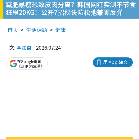
减肥暴瘦恐致皮肉分离？韩国网红实测不节食
狂甩20KG！公开7招秘诀防松弛兼零反弹
首页
生活话题
健康
文:
李加傑
2026.07.24
在Google追蹤
用 App 睇文
《UHK 港生活》