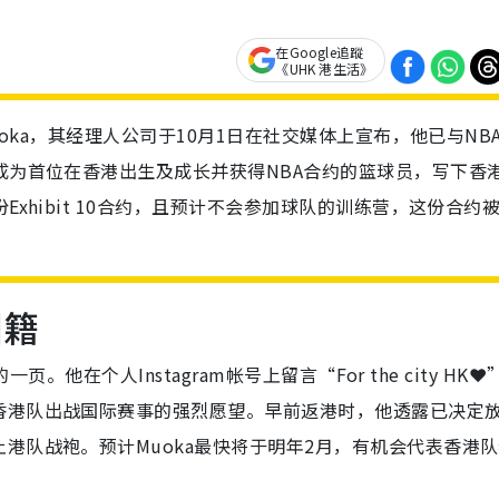
在Google追蹤
《UHK 港生活》
uoka，其经理人公司于10月1日在社交媒体上宣布，他已与NB
a成为首位在香港出生及成长并获得NBA合约的篮球员，写下香
Exhibit 10合约，且预计不会参加球队的训练营，这份合约
国籍
。他在个人Instagram帐号上留言“For the city HK❤
香港队出战国际赛事的强烈愿望。早前返港时，他透露已决定
港队战袍。预计Muoka最快将于明年2月，有机会代表香港