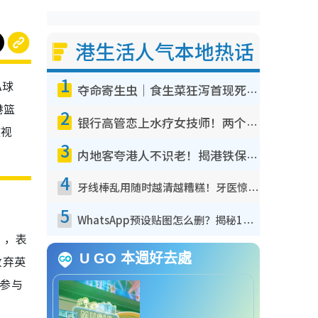
港生活人气本地热话
1
A球
夺命寄生虫｜食生菜狂泻首现死者！疫潮恶化录1.8万宗病例 揭洗菜3大谬误
港篮
2
银行高管恋上水疗女技师！两个月借128万惊觉“沉船”沉落火海 揭背后疑似邪教操控卖淫
被视
3
内地客夸港人不识老！揭港铁保鲜级冷气 港人求放过：别投诉
4
牙线棒乱用随时越清越糟糕！牙医惊揭盲目过户细菌恐致蛀牙：这种才是日常真保养
5
WhatsApp预设贴图怎么删？揭秘1招“反向操作”还原简洁界面 附3步实测教程
️”，表
U GO 本週好去處
放弃英
队参与