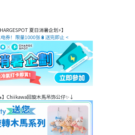
 CHARGESPOT 夏日消暑企划⚡】
电券！限量1000张🔋送完即止 <
】Chiikawa回旋木⾺吊饰公仔✨↓