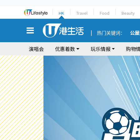
HK
Travel
Food
Beauty
热门关键词：
公屋
演唱会
优惠着数
玩乐情报
购物