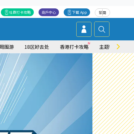
社群打卡攻略
商戶中心
下載 App
繁
简
周围游
18区好去处
香港打卡攻略
主题特集