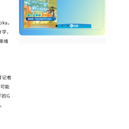
ka。
升学，
斯维
育记者
员可能
下的G
待。