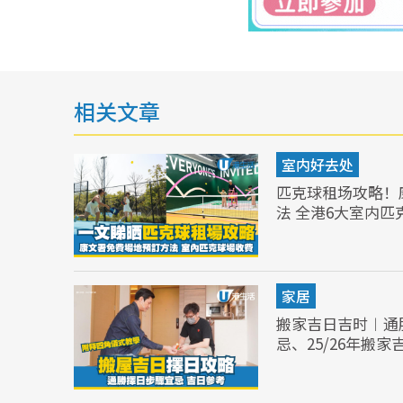
相关文章
室内好去处
匹克球租场攻略！
法 全港6大室内匹
家居
搬家吉日吉时︱通
忌、25/26年搬