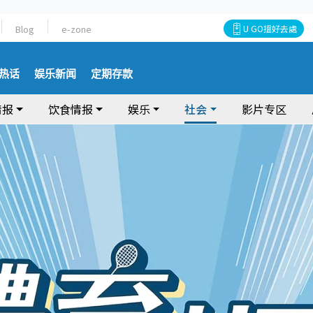
Blog
e-zone
U GO搵好去處
热话
娱乐新闻
定期存款
情报
饮食情报
娱乐
社会
影片专区