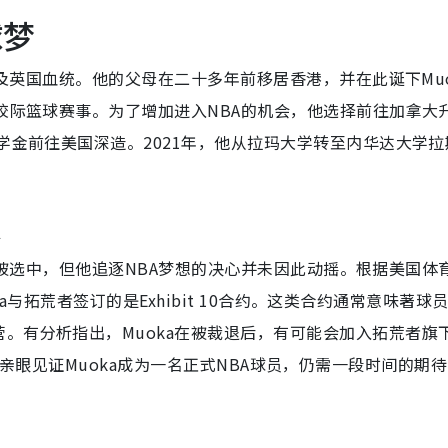
球梦
利亚及英国血统。他的父母在二十多年前移居香港，并在此诞下Muo
与校际篮球赛事。为了增加进入NBA的机会，他选择前往加拿大
学金前往美国深造。2021年，他从拉玛大学转至内华达大学拉
来
上未能被选中，但他追逐NBA梦想的决心并未因此动摇。根据美国体
oka与拓荒者签订的是Exhibit 10合约。这类合约通常意味著球
。有分析指出，Muoka在被裁退后，有可能会加入拓荒者旗
香港球迷要亲眼见证Muoka成为一名正式NBA球员，仍需一段时间的期