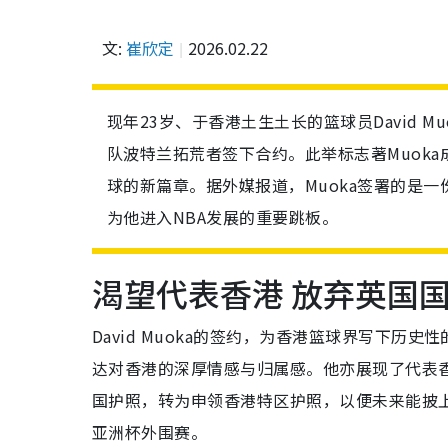
文:
崔欣定
2026.02.22
现年23岁、于香港土生土长的篮球员David M
队波特兰拓荒者签下合约。此举标志著Muok
球的新篇章。据外媒报道，Muoka签署的是一份
为他进入NBA发展的重要跳板。
渴望代表香港 放弃英国
David Muoka的签约，为香港篮球界写下历史性的一页
达对香港的深厚情感与归属感。他亦展现了代表
国护照，转为申领香港特区护照，以便未来能披上
亚洲杯外围赛。