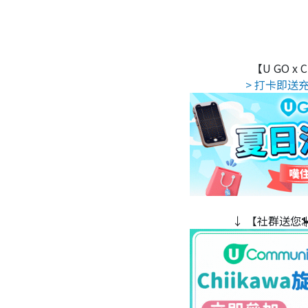
【U GO x
> 打卡即送充
↓ 【社群送您