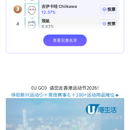
《U GO》请您去香港运动节2026！
体验新兴运动💦＋竞技赛事💪＋100+运动用品摊位🔥