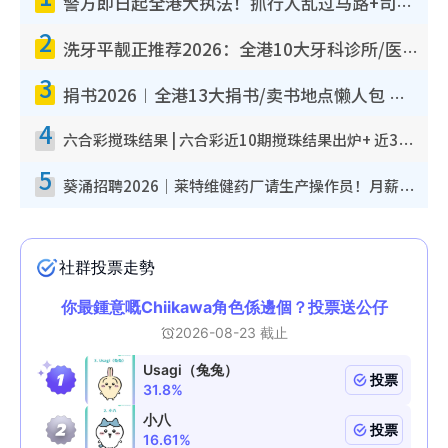
警方即日起全港大执法！抓行人乱过马路+司机不专注驾驶！乱过马路罚$2000
2
洗牙平靓正推荐2026：全港10大牙科诊所/医院懒人包，夜诊至8点/镇静洁牙/医疗券适用
3
捐书2026︱全港13大捐书/卖书地点懒人包 二手课本最高$150＋旧书换免费咖啡/戏票
4
六合彩搅珠结果 | 六合彩近10期搅珠结果出炉+ 近30期最旺热门中奖号码
5
葵涌招聘2026｜莱特维健药厂请生产操作员！月薪高达$1.7万 冷气厂房/五天工作/保障双粮