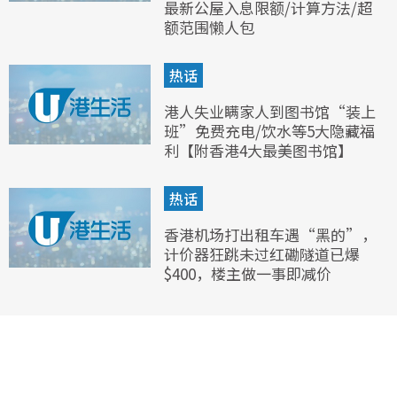
最新公屋入息限额/计算方法/超
额范围懒人包
热话
港人失业瞒家人到图书馆“装上
班”免费充电/饮水等5大隐藏福
利【附香港4大最美图书馆】
热话
香港机场打出租车遇“黑的”，
计价器狂跳未过红磡隧道已爆
$400，楼主做一事即减价