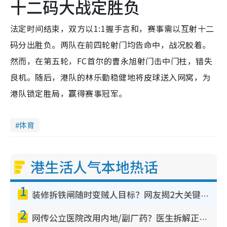
十二码大战定胜负
法定时间结束，双方以1:1握手言和，赛事需以互射十二
码分出胜负。两队在前四轮射门均告命中，战况胶着。
然而，在第五轮，FC首尔的曹永旭射门击中门柱，错失
良机。随后，港队的林乐勤稳健地将皮球送入网窝，为
港队锁定胜局，赢得赛事冠军。
体育
港生活人气本地热话
1
装修拆铁闸随时变贼人目标？网友揭2大关键用途：装新款等于白装？附新旧铁闸分别
2
网传公立医院改用内地/副厂药？医生拆解正副厂分别，揭4类人换药随时出事