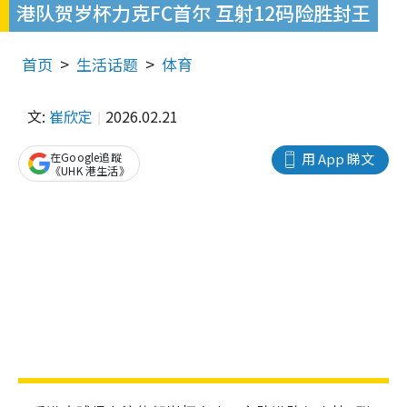
港队贺岁杯力克FC首尔 互射12码险胜封王
首页
生活话题
体育
文:
崔欣定
2026.02.21
在Google追蹤
用 App 睇文
《UHK 港生活》