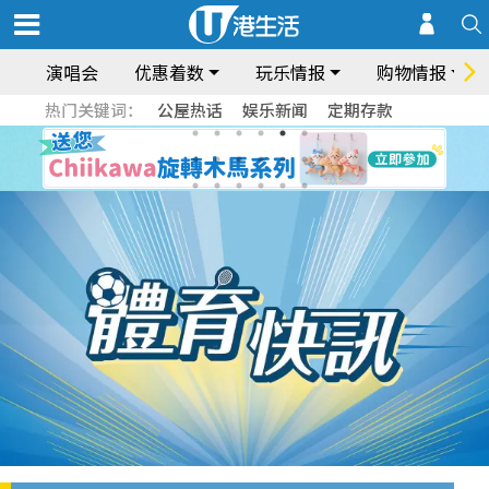
演唱会
优惠着数
玩乐情报
购物情报
热门关键词：
公屋热话
娱乐新闻
定期存款