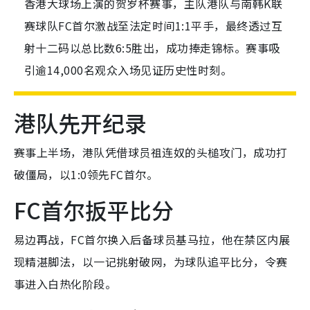
香港大球场上演的贺岁杯赛事，主队港队与南韩K联
赛球队FC首尔激战至法定时间1:1平手，最终透过互
射十二码以总比数6:5胜出，成功捧走锦标。赛事吸
引逾14,000名观众入场见证历史性时刻。
港队先开纪录
赛事上半场，港队凭借球员祖连奴的头槌攻门，成功打
破僵局，以1:0领先FC首尔。
FC首尔扳平比分
易边再战，FC首尔换入后备球员基马拉，他在禁区内展
现精湛脚法，以一记挑射破网，为球队追平比分，令赛
事进入白热化阶段。