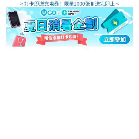
> 打卡即送充电券！限量1000张🔋送完即止 <