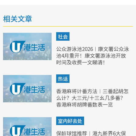
相关文章
社会
公众游泳池2026︱康文署公众泳
池4月重开！康文署游泳池开放
时间及收费一文睇清！
热话
香港麻将计番方法︱三番起胡怎
么计？大三元/十三幺几多番？
香港麻将胡牌番数表一览
室内好去处
保龄球馆推荐︱港九新界6大保