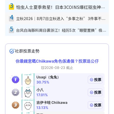
3
怕虫人士夏季救星！日本3COINS爆红驱虫神器$45起 1招“全程免触碰”轻松搞定小强
4
立秋2026｜8月7日立秋进入“多事之秋” 3件事不可做！专家教6招开运 清杂物／钱包纳气接好运
5
台风白海豚料周日袭浙江！经历5次“眼壁置换”极罕见 成登陆内地最长途台风