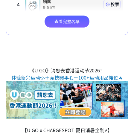
《U GO》请您去香港运动节2026！
体验新兴运动💦＋竞技赛事💪＋100+运动用品摊位🔥
【U GO x CHARGESPOT 夏日消暑企划⚡】