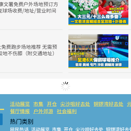
康文署免费户外场地预订方
克球场收费/地址/营业时间
大免费跑步场地推荐 无需预
业胶地不伤膝（附交通地址）
活动展览
市集
开仓
尖沙咀好去处
铜锣湾好去处
餐厅情报
户外郊游
社会福利
热门类别
网民热话
活动展览
市集
开仓
尖沙咀好去处
铜锣湾好去