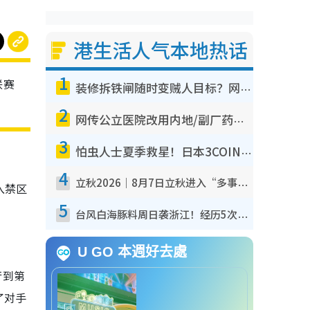
港生活人气本地热话
1
联赛
装修拆铁闸随时变贼人目标？网友揭2大关键用途：装新款等于白装？附新旧铁闸分别
2
网传公立医院改用内地/副厂药？医生拆解正副厂分别，揭4类人换药随时出事
3
怕虫人士夏季救星！日本3COINS爆红驱虫神器$45起 1招“全程免触碰”轻松搞定小强
4
立秋2026｜8月7日立秋进入“多事之秋” 3件事不可做！专家教6招开运 清杂物／钱包纳气接好运
入禁区
5
台风白海豚料周日袭浙江！经历5次“眼壁置换”极罕见 成登陆内地最长途台风
U GO 本週好去處
行到第
了对手