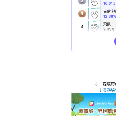
↓“森境奇
↓漫游秘