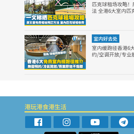
匹克球租场攻略！
法 全港6大室内匹
室内好去处
室内缓跑径香港6
约/空调开放/专
港玩港食港生活