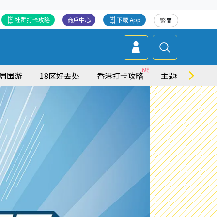
社群打卡攻略
商戶中心
下載 App
繁
简
周围游
18区好去处
香港打卡攻略
主题特集