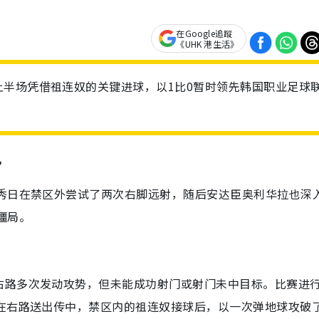
在Google追蹤
《UHK 港生活》
半场凭借祖连奴的关键进球，以1比0暂时领先韩国职业足球
势
朴秀日在禁区外尝试了两次右脚远射，随后安达臣奥利华拉也深
僵局。
右路多次发动攻势，但未能成功射门或射门未中目标。比赛进
英在右路送出传中，禁区内的祖连奴接球后，以一次弹地球攻破