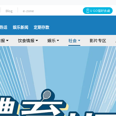
Blog
e-zone
U GO搵好去處
热话
娱乐新闻
定期存款
情报
饮食情报
娱乐
社会
影片专区