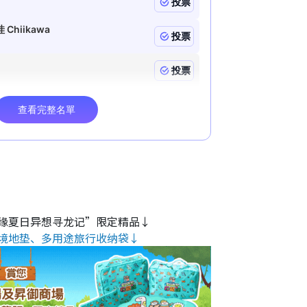
缘夏日异想寻龙记”限定精品↓
境地垫、多用途旅行收纳袋↓