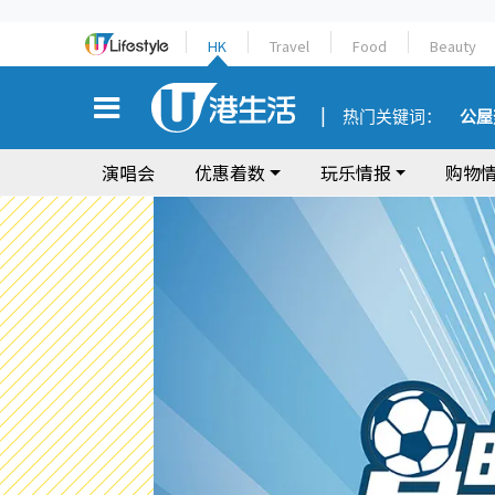
HK
Travel
Food
Beauty
热门关键词：
公屋
演唱会
优惠着数
玩乐情报
购物