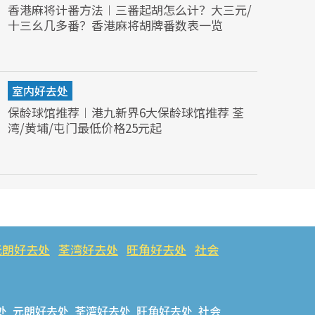
香港麻将计番方法︱三番起胡怎么计？大三元/
十三幺几多番？香港麻将胡牌番数表一览
室内好去处
保龄球馆推荐︱港九新界6大保龄球馆推荐 荃
湾/黄埔/屯门最低价格25元起
元朗好去处
荃湾好去处
旺角好去处
社会
处
元朗好去处
荃湾好去处
旺角好去处
社会