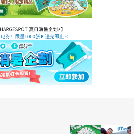
 CHARGESPOT 夏日消暑企划⚡】
电券！限量1000张🔋送完即止 <