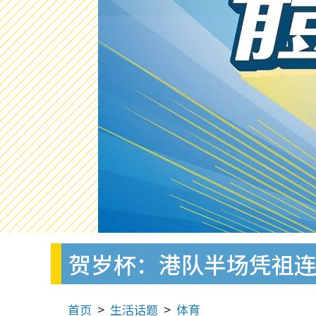
贺岁杯：港队半场凭祖连
首页
生活话题
体育