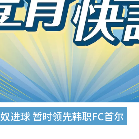
奴进球 暂时领先韩职FC首尔