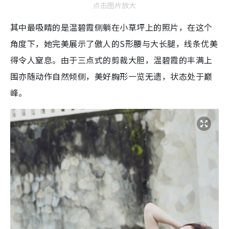
点击图片放大
其中最吸睛的是温碧霞侧躺在小草坪上的照片，在这个
角度下，她完美展示了傲人的S形腰与大长腿，线条优美
得令人窒息。由于三点式的剪裁大胆，温碧霞的丰满上
围亦随动作自然倾侧，美好胸形一览无遗，状态处于巅
峰。