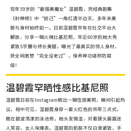
现年59岁的“最强美魔女”温碧霞，凭经典剧集
《封神榜》中“妲己”一角红透半边天，多年来美
貌与身材始终如一。日前温碧霞罕有在社交平台大
解放，分享一辑火辣比基尼照，年近60岁的她大秀
紧致S字腰与修长美腿，曝光了最真实的惊人身材，
获全网激赞“完全没老过”，保养神功堪称防腐
级！
温碧霞罕晒性感比基尼照
温碧霞日前在Instagram晒出一辑性感美照，瞬间引起热
议。相中可见，温碧霞身穿一套火红色的吊带三点式，
跪在碧波荡漾的泳池旁。她头发微湿，对着镜头展露迷
人笑容，女人味爆表。温碧霞的肌肤不仅白滑紧致，手