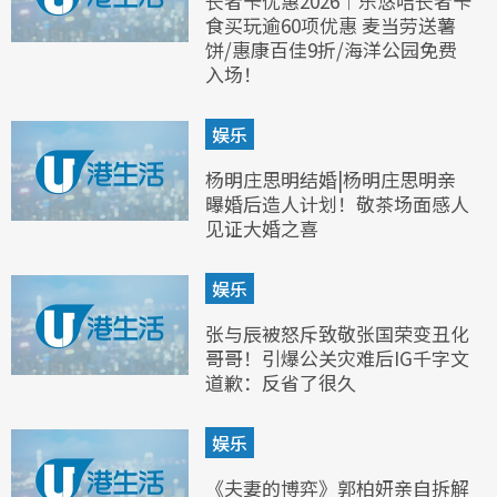
长者卡优惠2026︱乐悠咭长者卡
食买玩逾60项优惠 麦当劳送薯
饼/惠康百佳9折/海洋公园免费
入场！
娱乐
杨明庄思明结婚|杨明庄思明亲
曝婚后造人计划！敬茶场面感人
见证大婚之喜
娱乐
张与辰被怒斥致敬张国荣变丑化
哥哥！引爆公关灾难后IG千字文
道歉：反省了很久
娱乐
《夫妻的博弈》郭柏妍亲自拆解