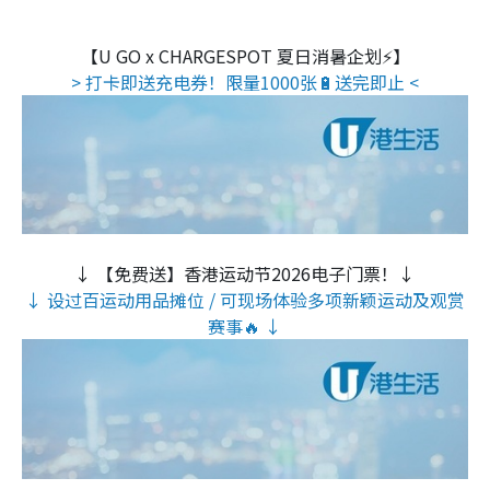
【U GO x CHARGESPOT 夏日消暑企划⚡】
> 打卡即送充电券！限量1000张🔋送完即止 <
↓ 【免费送】香港运动节2026电子门票！↓
↓ 设过百运动用品摊位 / 可现场体验多项新颖运动及观赏
赛事🔥 ↓