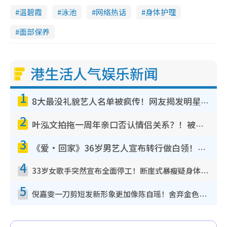
温碧霞
泳池
网络热话
身体护理
面部保养
港生活人气娱乐新闻
1
8大最没礼貌艺人名单被疯传！网友揭发明星真面目，一致数落这一位是无品天花板？
2
叶泓文拍拖一周年亲口否认情侣关系？！被质疑感情造假竟称GM“普通同事”
3
《爱·回家》36岁男艺人宣布转行做白领！卸下艺人身份回归素人平淡生活
4
33岁女歌手突然宣布全面停工！断崖式暴瘦疑身体亮红灯！声明曝：将暂时淡出
5
倪嘉雯一刀剪短发新形象更加像陈自瑶！舍弃金色长发造型气质大变超惊喜