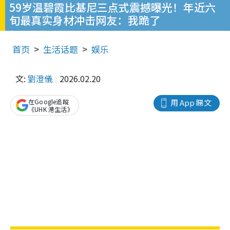
59岁温碧霞比基尼三点式震撼曝光！年近六
旬最真实身材冲击网友：我跪了
首页
生活话题
娱乐
文:
劉澄儀
2026.02.20
在Google追蹤
用 App 睇文
《UHK 港生活》