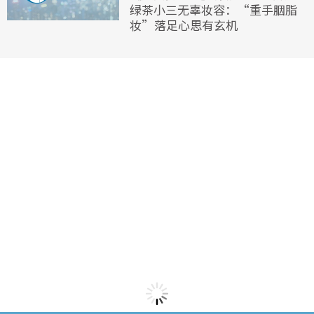
绿茶小三无辜妆容：“重手胭脂
妆”落足心思有玄机