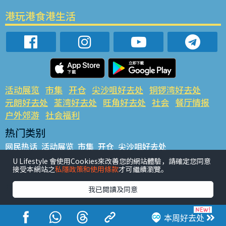
港玩港食港生活
活动展览
市集
开仓
尖沙咀好去处
铜锣湾好去处
元朗好去处
荃湾好去处
旺角好去处
社会
餐厅情报
户外郊游
社会福利
热门类别
网民热话
活动展览
市集
开仓
尖沙咀好去处
铜锣湾好去处
元朗好去处
荃湾好去处
旺角好去处
社会
U Lifestyle 會使用Cookies來改善您的網站體驗，請確定您同意
接受本網站之
私隱政策和使用條款
才可繼續瀏覽。
餐厅情报
户外郊游
热门标签
我已閱讀及同意
#UGO揾好去处
#人气活动推介
#美食社群热话
#亲子玩乐好去处
#ULifestyle应用程式
#限时抢
本周好去处
#UJetso礼物放送
#ULifestyle商户中心
#著数
#网络热话