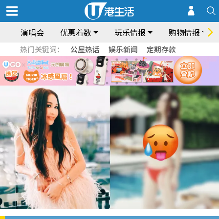
演唱会
优惠着数
玩乐情报
购物情报
热门关键词：
公屋热话
娱乐新闻
定期存款