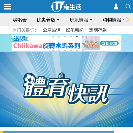
演唱会
优惠着数
玩乐情报
购物情报
热门关键词：
公屋热话
娱乐新闻
定期存款