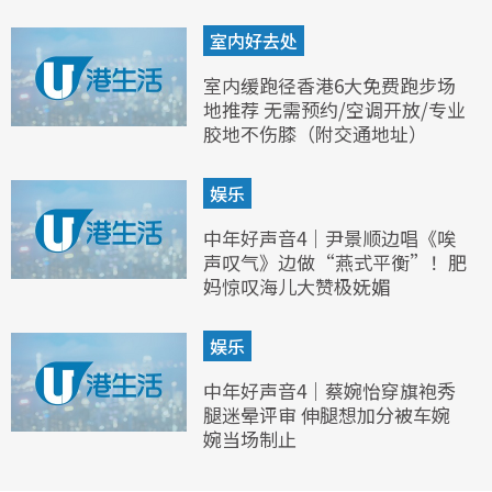
室内好去处
室内缓跑径香港6大免费跑步场
地推荐 无需预约/空调开放/专业
胶地不伤膝（附交通地址）
娱乐
中年好声音4｜尹景顺边唱《唉
声叹气》边做“燕式平衡”！肥
妈惊叹海儿大赞极妩媚
娱乐
中年好声音4｜蔡婉怡穿旗袍秀
腿迷晕评审 伸腿想加分被车婉
婉当场制止