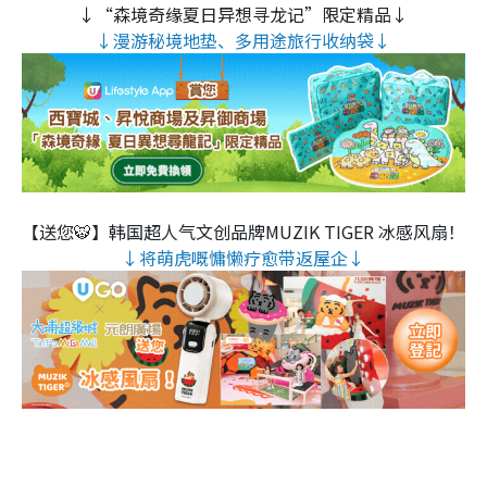
↓“森境奇缘夏日异想寻龙记”限定精品↓
↓漫游秘境地垫、多用途旅行收纳袋↓
【送您🐯】韩国超人气文创品牌MUZIK TIGER 冰感风扇！
↓将萌虎嘅慵懒疗愈带返屋企↓