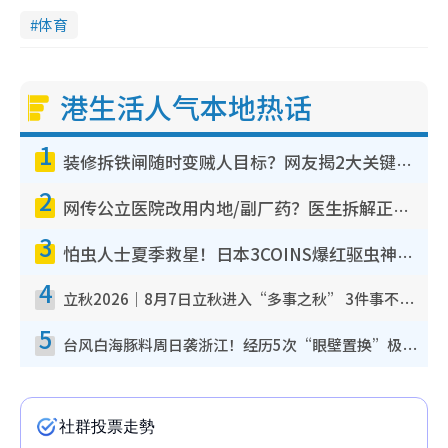
体育
港生活人气本地热话
1
装修拆铁闸随时变贼人目标？网友揭2大关键用途：装新款等于白装？附新旧铁闸分别
2
网传公立医院改用内地/副厂药？医生拆解正副厂分别，揭4类人换药随时出事
3
怕虫人士夏季救星！日本3COINS爆红驱虫神器$45起 1招“全程免触碰”轻松搞定小强
4
立秋2026｜8月7日立秋进入“多事之秋” 3件事不可做！专家教6招开运 清杂物／钱包纳气接好运
5
台风白海豚料周日袭浙江！经历5次“眼壁置换”极罕见 成登陆内地最长途台风