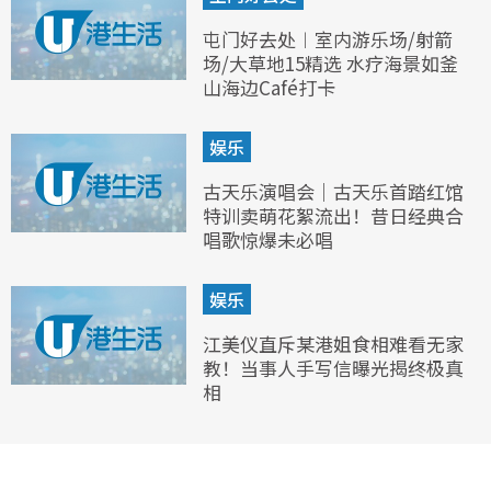
屯门好去处︱室内游乐场/射箭
场/大草地15精选 水疗海景如釜
山海边Café打卡
娱乐
古天乐演唱会｜古天乐首踏红馆
特训卖萌花絮流出！昔日经典合
唱歌惊爆未必唱
娱乐
江美仪直斥某港姐食相难看无家
教！当事人手写信曝光揭终极真
相