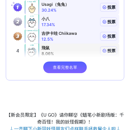
【新会员限定】《U GO》请你睇👹《蜡笔小新剧场版：千
奇百怪！我的妖怪假期》！
↓一齐睇下小新同妖怪朋友们点样联手拯救屋企人啦↓