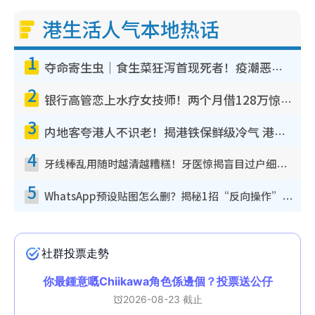
港生活人气本地热话
1
夺命寄生虫｜食生菜狂泻首现死者！疫潮恶化录1.8万宗病例 揭洗菜3大谬误
2
银行高管恋上水疗女技师！两个月借128万惊觉“沉船”沉落火海 揭背后疑似邪教操控卖淫
3
内地客夸港人不识老！揭港铁保鲜级冷气 港人求放过：别投诉
4
牙线棒乱用随时越清越糟糕！牙医惊揭盲目过户细菌恐致蛀牙：这种才是日常真保养
5
WhatsApp预设贴图怎么删？揭秘1招“反向操作”还原简洁界面 附3步实测教程