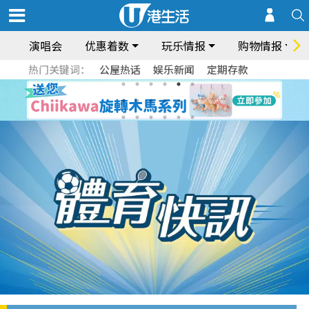
演唱会
优惠着数
玩乐情报
购物情报
热门关键词：
公屋热话
娱乐新闻
定期存款