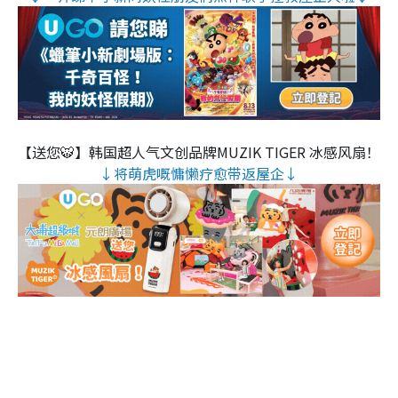
【送您🐯】韩国超人气文创品牌MUZIK TIGER 冰感风扇！
↓将萌虎嘅慵懒疗愈带返屋企↓