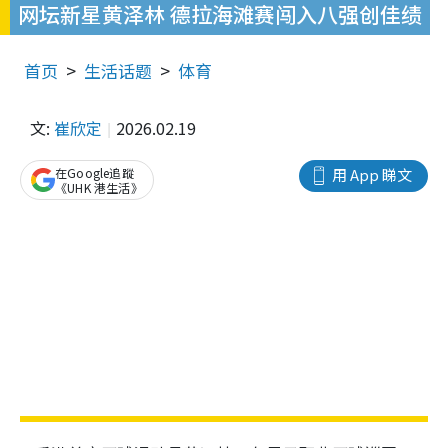
网坛新星黄泽林 德拉海滩赛闯入八强创佳绩
首页
生活话题
体育
文:
崔欣定
2026.02.19
在Google追蹤
用 App 睇文
《UHK 港生活》