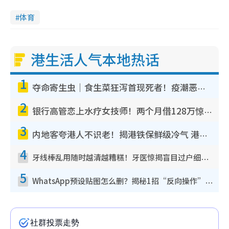
体育
港生活人气本地热话
1
夺命寄生虫｜食生菜狂泻首现死者！疫潮恶化录1.8万宗病例 揭洗菜3大谬误
2
银行高管恋上水疗女技师！两个月借128万惊觉“沉船”沉落火海 揭背后疑似邪教操控卖淫
3
内地客夸港人不识老！揭港铁保鲜级冷气 港人求放过：别投诉
4
牙线棒乱用随时越清越糟糕！牙医惊揭盲目过户细菌恐致蛀牙：这种才是日常真保养
5
WhatsApp预设贴图怎么删？揭秘1招“反向操作”还原简洁界面 附3步实测教程