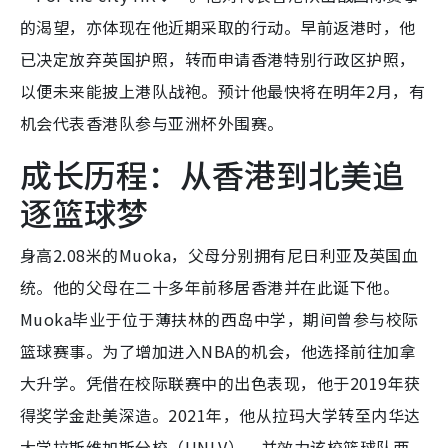
的渴望，亦体现在他近期采取的行动。早前返港时，他
已决定放弃英国护照，转而申请香港特别行政区护照，
以便未来能披上港队战袍。预计他最快将在明年2月，有
机会代表香港队参与亚洲杯外围赛。
成长历程：从香港到北美追
逐篮球梦
身高2.08米的Muoka，父母分别拥有尼日利亚及英国血
统。他的父母在二十多年前移居香港并在此诞下他。
Muoka毕业于位于薄扶林的西岛中学，期间曾参与校际
篮球赛事。为了增加进入NBA的机会，他选择前往加拿
大升学。凭借在校际联赛中的出色表现，他于2019年获
得奖学金赴美深造。2021年，他从拉玛大学转至内华达
大学拉斯维加斯分校（UNLV），并效力该校篮球队两