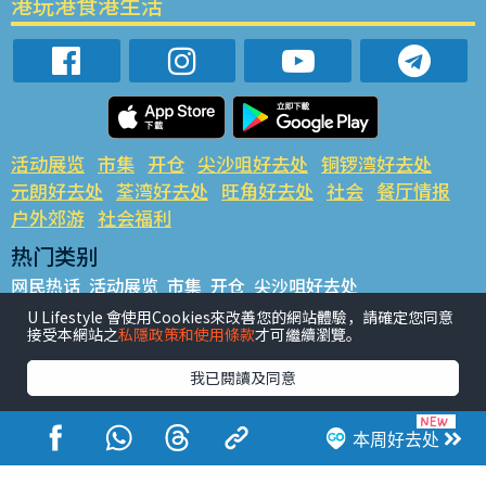
港玩港食港生活
活动展览
市集
开仓
尖沙咀好去处
铜锣湾好去处
元朗好去处
荃湾好去处
旺角好去处
社会
餐厅情报
户外郊游
社会福利
热门类别
网民热话
活动展览
市集
开仓
尖沙咀好去处
铜锣湾好去处
元朗好去处
荃湾好去处
旺角好去处
社会
U Lifestyle 會使用Cookies來改善您的網站體驗，請確定您同意
接受本網站之
私隱政策和使用條款
才可繼續瀏覽。
餐厅情报
户外郊游
热门标签
我已閱讀及同意
#UGO揾好去处
#人气活动推介
#美食社群热话
#亲子玩乐好去处
#ULifestyle应用程式
#限时抢
本周好去处
#UJetso礼物放送
#ULifestyle商户中心
#著数
#网络热话