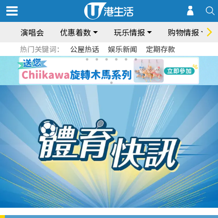
演唱会
优惠着数
玩乐情报
购物情报
热门关键词：
公屋热话
娱乐新闻
定期存款