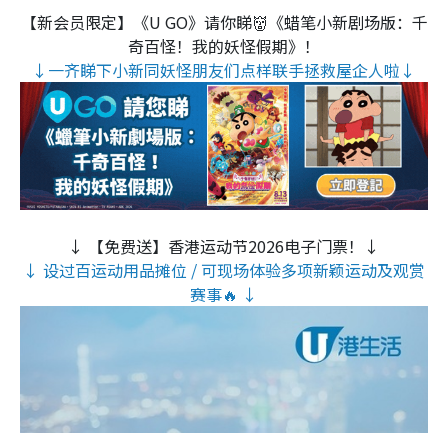
【新会员限定】《U GO》请你睇👹《蜡笔小新剧场版：千
奇百怪！我的妖怪假期》！
↓一齐睇下小新同妖怪朋友们点样联手拯救屋企人啦↓
↓ 【免费送】香港运动节2026电子门票！↓
↓ 设过百运动用品摊位 / 可现场体验多项新颖运动及观赏
赛事🔥 ↓