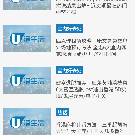
搅珠结果出炉+ 近30期最旺热门
中奖号码
室内好去处
匹克球租场攻略！康文署免费户
外场地预订方法 全港6大室内匹
克球场收费/地址/营业时间
室内好去处
密室逃脱推荐︱旺角黄埔荔枝角
6大密室逃脱lost逃出香港 5D实
境/鬼屋元素/电子机关
热话
香港麻将计番方法︱三番起胡怎
么计？大三元/十三幺几多番？