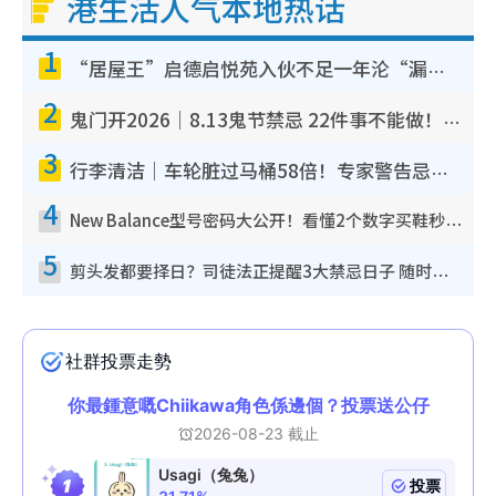
港生活人气本地热话
1
“居屋王”启德启悦苑入伙不足一年沦“漏水之王”！插座喷火花致大停电 多户业主全屋家电报废
2
鬼门开2026｜8.13鬼节禁忌 22件事不能做！烧肉、刺身要少食？半夜勿吹口哨/打给个电话
3
行李清洁｜车轮脏过马桶58倍！专家警告忌用酒精擦 教1招免脏手除菌
4
New Balance型号密码大公开！看懂2个数字买鞋秒知功能免中伏 附5大热门鞋款
5
剪头发都要择日？司徒法正提醒3大禁忌日子 随时剪走财运！这日剪发恐“剪寿命”？