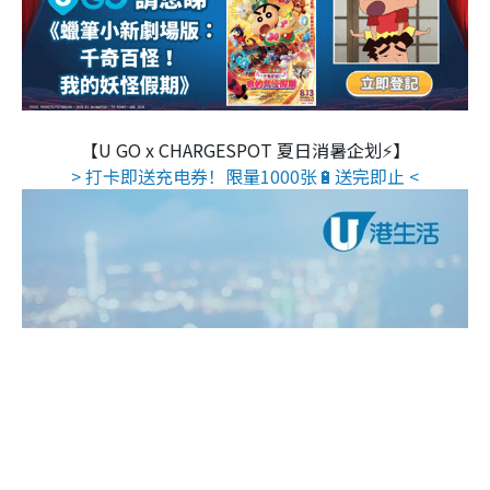
【U GO x CHARGESPOT 夏日消暑企划⚡】
> 打卡即送充电券！限量1000张🔋送完即止 <