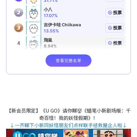
【新会员限定】《U GO》请你睇👹《蜡笔小新剧场版：千
奇百怪！我的妖怪假期》！
↓一齐睇下小新同妖怪朋友们点样联手拯救屋企人啦↓