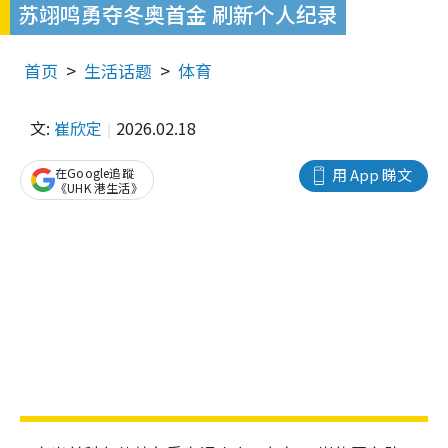
苏翊鸣勇夺冬奥首金 刷新个人纪录
首页
生活话题
体育
文:
崔欣定
2026.02.18
在Google追蹤
用 App 睇文
《UHK 港生活》