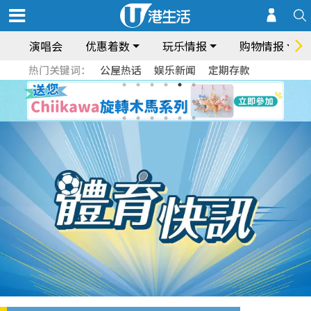
演唱会
优惠着数
玩乐情报
购物情报
热门关键词：
公屋热话
娱乐新闻
定期存款