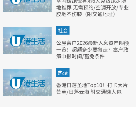
室内缓跑径香港6大免费跑步场
地推荐 无需预约/空调开放/专业
胶地不伤膝（附交通地址）
社会
公屋富户2026最新入息资产限额
一览！超额多少要搬走？富户政
策申报时间/豁免条件
热话
香港日落圣地Top10！打卡大片
芒草/日落云海 附交通懒人包