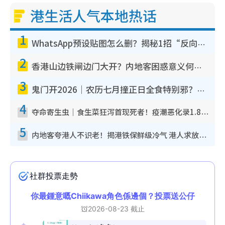
港生活人气本地热话
1
WhatsApp预设贴图怎么删？揭秘1招“反向操作”还原简洁界面 附3步实测教程
2
香港山边铁闸边门大开？内地客困惑意义何在！网友神回复：这种叫法理性防御
3
鬼门开2026｜农历七月撞正日全食特别邪？专家警告切忌做一事！揭4大禁忌+2招保平安
4
夺命寄生虫｜食生菜狂泻首现死者！疫潮恶化录1.8万宗病例 揭洗菜3大谬误
5
内地客夸港人不识老！揭港铁保鲜级冷气 港人求放过：别投诉