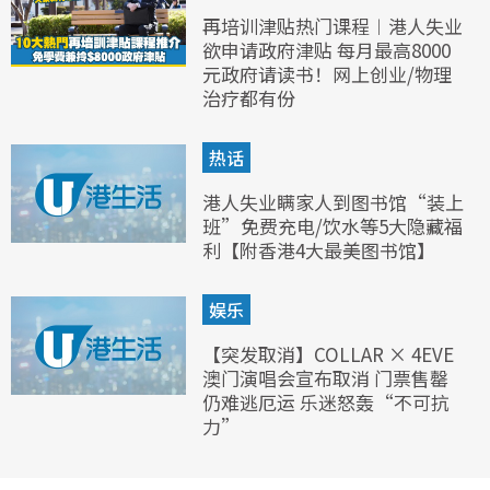
再培训津贴热门课程︱港人失业
欲申请政府津贴 每月最高8000
元政府请读书！网上创业/物理
治疗都有份
热话
港人失业瞒家人到图书馆“装上
班”免费充电/饮水等5大隐藏福
利【附香港4大最美图书馆】
娱乐
【突发取消】COLLAR × 4EVE
澳门演唱会宣布取消 门票售罄
仍难逃厄运 乐迷怒轰“不可抗
力”