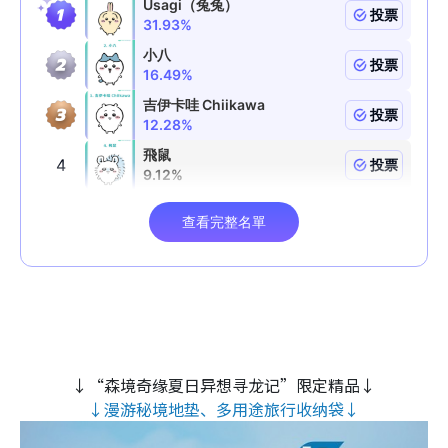
↓“森境奇缘夏日异想寻龙记”限定精品↓
↓漫游秘境地垫、多用途旅行收纳袋↓