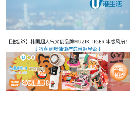
【送您🐯】韩国超人气文创品牌MUZIK TIGER 冰感风扇！
↓将萌虎嘅慵懒疗愈带返屋企↓