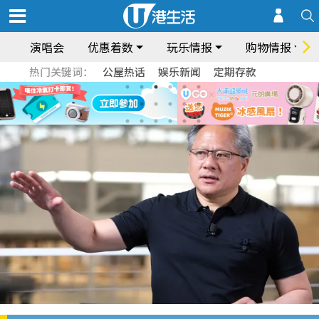
演唱会
优惠着数
玩乐情报
购物情报
热门关键词：
公屋热话
娱乐新闻
定期存款