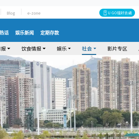
Blog
e-zone
U GO搵好去處
热话
娱乐新闻
定期存款
情报
饮食情报
娱乐
社会
影片专区