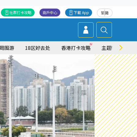
社群打卡攻略
商戶中心
下載 App
繁
简
周围游
18区好去处
香港打卡攻略
主题特集