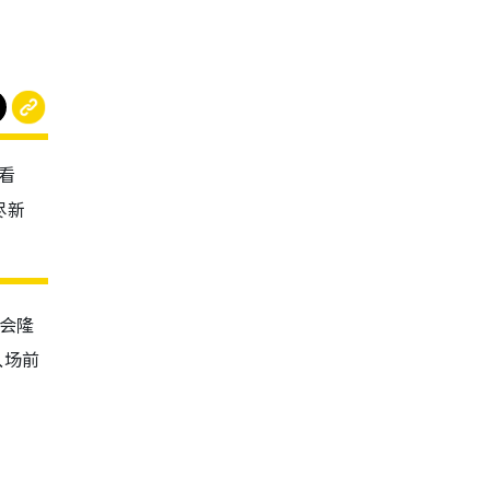
看
尽新
会隆
入场前