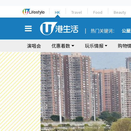
HK
Travel
Food
Beauty
热门关键词：
公屋
演唱会
优惠着数
玩乐情报
购物