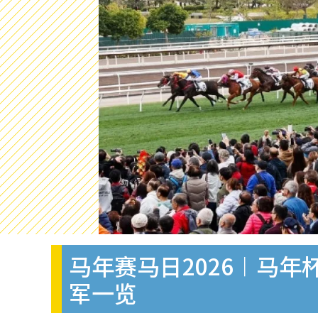
马年赛马日2026︱马年
军一览