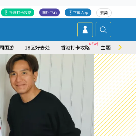
社群打卡攻略
商戶中心
下載 App
繁
简
周围游
18区好去处
香港打卡攻略
主题特集