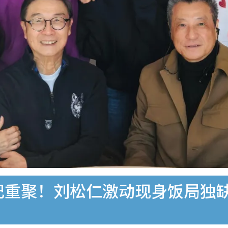
世纪重聚！刘松仁激动现身饭局独