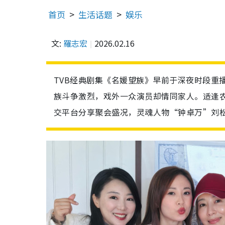
首页
生活话题
娱乐
文:
羅志宏
2026.02.16
TVB经典剧集《名媛望族》早前于深夜时段重
族斗争激烈，戏外一众演员却情同家人。适逢
交平台分享聚会盛况，灵魂人物“钟卓万”刘