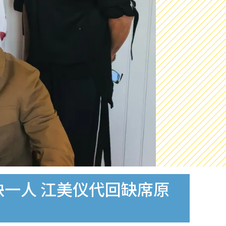
缺一人 江美仪代回缺席原