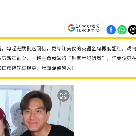
在Google追蹤
《UHK 港生活》
播，勾起无数剧迷回忆，更令江美仪的英语金句再度翻红。戏
农历新年前夕，一班主角就举行“钟家世纪饭局”，江美仪更
松仁精神饱满现身，场面温馨感人！