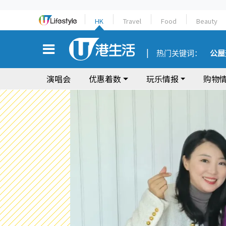
HK
Travel
Food
Beauty
热门关键词：
公屋
演唱会
优惠着数
玩乐情报
购物