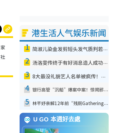
港生活人气娱乐新闻
1
内家
简淑儿染金发剪短头发气质判若两人！吓坏老公麦大力都认不出：“你做什么？”
在社
2
汤洛雯传终于有好消息造人成功！两大细节曝孕味极浓引猜测：大肚婆先会咁！
3
8大最没礼貌艺人名单被疯传！网友揭发明星真面目，一致数落这一位是无品天花板？
4
银行高管“沉船”爆案中案！惊揭邪教洗脑操控卖淫被吞600万，幕后黑手讲多错多
5
林芊妤亲解12年前“残厕Gathering”真相！高层解约一句话重创尊严，至今拒返TVB
U GO 本週好去處