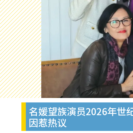
名媛望族演员2026年
因惹热议