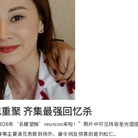
纪重聚 齐集最强回忆杀
26年‘名媛望族’reunion来啦！”照片中可见阵容星光熠
赛等主要演员悉数到场外，最令网友惊喜的是刘松仁。