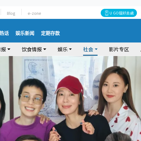
Blog
e-zone
U GO搵好去處
热话
娱乐新闻
定期存款
情报
饮食情报
娱乐
社会
影片专区