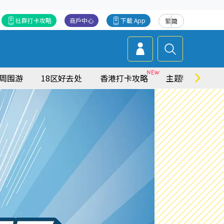
社群打卡攻略
商戶中心
下載 App
繁
简
周围游
18区好去处
香港打卡攻略
主题特集