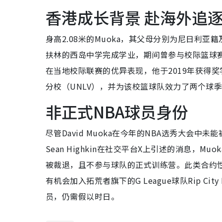
香港成长背景 赴海外追
身高2.08米的Muoka，其父母分别为尼日利
扶林的西岛中学完成学业，期间曾参与校际篮球赛
在当地校际联赛的优异表现，他于2019年获得奖
分校（UNLV），并为该校篮球队效力了两个球
非正式NBA球员身份
尽管David Muoka在今年的NBA选秀大会
Sean Highkin在社交平台X上引述的消息，Mu
被裁退，且不参与球队的正式训练营。此类合约性
有机会加入拓荒者旗下的G League球队Rip Ci
员，仍需假以时日。