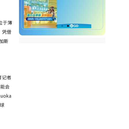
位于薄
。凭借
加斯
育记者
可能会
oka
式球