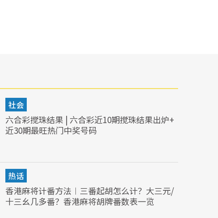
社会
六合彩搅珠结果 | 六合彩近10期搅珠结果出炉+
近30期最旺热门中奖号码
热话
香港麻将计番方法︱三番起胡怎么计？大三元/
十三幺几多番？香港麻将胡牌番数表一览