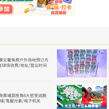
康文署免费户外场地预订方
克球场收费/地址/营业时间
角黄埔荔枝角6大密室逃脱
D实境/鬼屋元素/电子机关