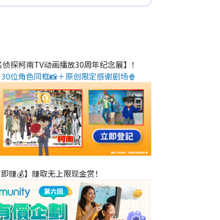
名侦探柯南TV动画播放30周年纪念展】！
30位角色同框📸＋原创限定感谢剧场🍿
T即赚💰】赚取无上限现金赏！