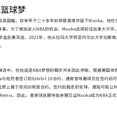
逐篮球梦
亚籍及英国籍。双亲早于二十多年前移居香港并诞下Muoka。他在
事。为了增加进入NBA的机会，Muoka选择前往加拿大升学
学金赴美深造。2021年，他从拉玛大学转至内华达大学拉斯维
季。
中未能被选中，但他追逐NBA梦想的脚步并未因此停歇。根据美国体
oka与拓荒者签订的Exhibit 10合约，通常意味著球员在签约后
质上属于双向训练营合约，签约后裁走的安排，据指可能让Mu
ty Remix。因此，香港球迷期待能亲眼见证Muoka成为NBA正