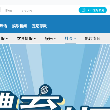
Blog
e-zone
U GO搵好去處
热话
娱乐新闻
定期存款
情报
饮食情报
娱乐
社会
影片专区