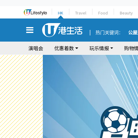
HK
Travel
Food
Beauty
热门关键词：
公屋
演唱会
优惠着数
玩乐情报
购物