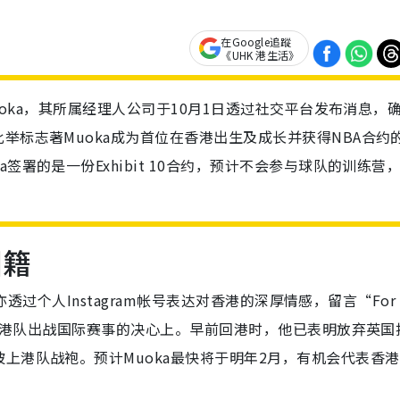
在Google追蹤
《UHK 港生活》
Muoka，其所属经理人公司于10月1日透过社交平台发布消息，
举标志著Muoka成为首位在香港出生及成长并获得NBA合约
签署的是一份Exhibit 10合约，预计不会参与球队的训练营
国籍
透过个人Instagram帐号表达对香港的深厚情感，留言“For t
代表香港队出战国际赛事的决心上。早前回港时，他已表明放弃英国
上港队战袍。预计Muoka最快将于明年2月，有机会代表香