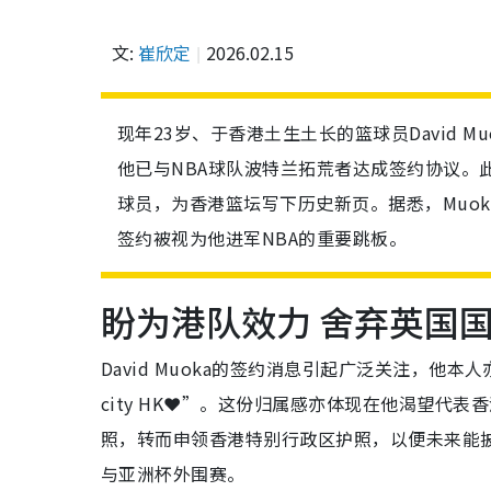
文:
崔欣定
2026.02.15
现年23岁、于香港土生土长的篮球员David 
他已与NBA球队波特兰拓荒者达成签约协议。此
球员，为香港篮坛写下历史新页。据悉，Muoka
签约被视为他进军NBA的重要跳板。
盼为港队效力 舍弃英国
David Muoka的签约消息引起广泛关注，他本人亦
city HK❤️”。这份归属感亦体现在他渴望
照，转而申领香港特别行政区护照，以便未来能披
与亚洲杯外围赛。