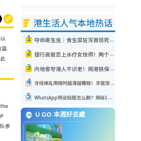
港生活人气本地热话
1
确认
夺命寄生虫｜食生菜狂泻首现死者！疫潮恶化录1.8万宗病例 揭洗菜3大谬误
的篮
2
银行高管恋上水疗女技师！两个月借128万惊觉“沉船”沉落火海 揭背后疑似邪教操控卖淫
，此
3
内地客夸港人不识老！揭港铁保鲜级冷气 港人求放过：别投诉
4
牙线棒乱用随时越清越糟糕！牙医惊揭盲目过户细菌恐致龋齿：这种才是日常真保养
5
WhatsApp预设贴图怎么删？揭秘1招“反向操作”还原简洁界面 附3步实测教程
he
U GO 本週好去處
护
港队参