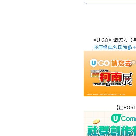
《U GO》请您去【
还原经典名场面📹＋
【出POS