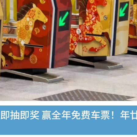
即抽即奖 赢全年免费车票！年