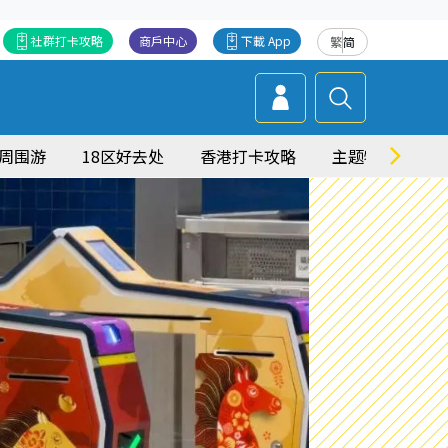
社群打卡攻略
商戶中心
下載 App
繁
简
周围游
18区好去处
香港打卡攻略
主题特集