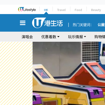
HK
Travel
Food
Beauty
热门关键词：
公屋
演唱会
优惠着数
玩乐情报
购物