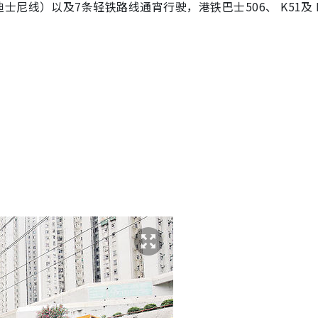
线）以及7条轻铁路线通宵行驶，港铁巴士506、 K51及 K