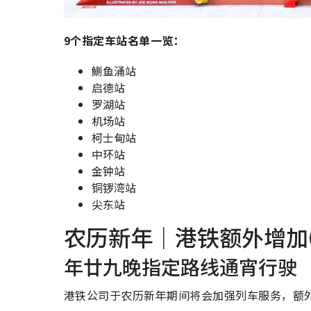
9个指定车站名单一览：
鰂鱼涌站
启德站
罗湖站
机场站
柯士甸站
中环站
金钟站
铜锣湾站
尖东站
农历新年｜港铁额外增加6
年廿九晚指定路线通宵行驶
港铁公司于农历新年期间将会加强列车服务，额外