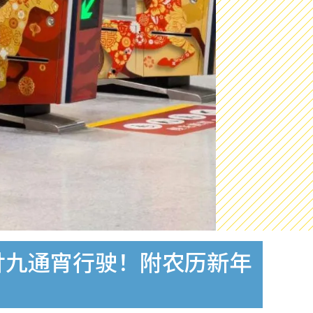
廿九通宵行驶！附农历新年