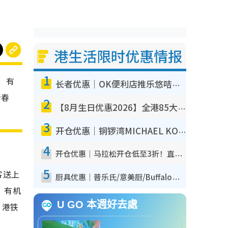
港生活限时优惠情报
1
，有
长者优惠｜OK便利店推乐悠咭优惠！买面包/牛奶/保健品拍卡即减
新春
2
【8月生日优惠2026】全港85大食买玩著数攻略 自助餐/火锅放题同行免费＋诚品/DONKI送现金券
3
开仓优惠｜铜锣湾MICHAEL KORS开仓低至17折！直击$500起买手袋/钱包/鞋款 必买经典Jet Set系列
4
开仓优惠｜马拉松开仓低至3折！直击$99起买adidas／New Balance／Puma鞋款 STANLEY保温杯劈价至$119起
5
客送上
厨具优惠｜普乐氏/意美厨/Buffalo厨具低至3折！$89起买煎锅/炒锅/个人锅 同场小家电激减至$99起
，有机
U GO 本週好去處
、港铁