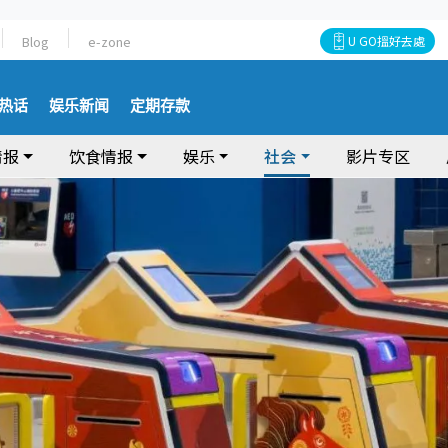
Blog
e-zone
U GO搵好去處
热话
娱乐新闻
定期存款
情报
饮食情报
娱乐
社会
影片专区