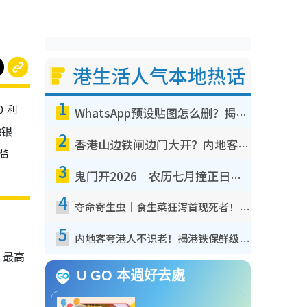
港生活人气本地热话
1
 利
WhatsApp预设贴图怎么删？揭秘1招“反向操作”还原简洁界面 附3步实测教程
融银
2
香港山边铁闸边门大开？内地客困惑意义何在！网友神回复：这种叫法理性防御
槛
3
鬼门开2026｜农历七月撞正日全食特别邪？专家警告切忌做一事！揭4大禁忌+2招保平安
4
夺命寄生虫｜食生菜狂泻首现死者！疫潮恶化录1.8万宗病例 揭洗菜3大谬误
5
内地客夸港人不识老！揭港铁保鲜级冷气 港人求放过：别投诉
，最高
U GO 本週好去處