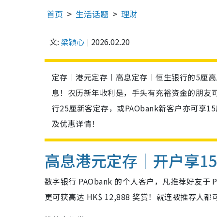
首页
生活话题
理财
文:
梁穎心
2026.02.20
定存︱港元定存︱高息定存︱恒生银行的5厘高息港
息！农历新年收利是，手头有充裕资金的朋友
行25厘新客定存，或PAObank新客户亦可
及优惠详情！
高息港元定存｜开户享
1
数字银行 PAObank 的个人客户，凡推荐好友于 P
更可获高达 HK$ 12,888 奖赏！就连被推荐