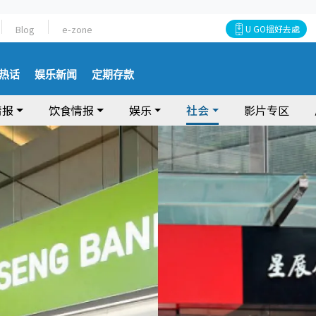
Blog
e-zone
U GO搵好去處
热话
娱乐新闻
定期存款
情报
饮食情报
娱乐
社会
影片专区