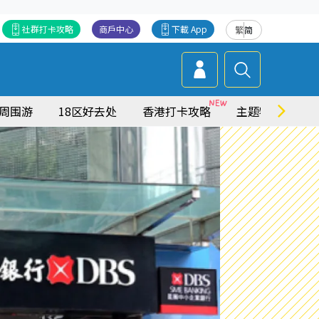
社群打卡攻略
商戶中心
下載 App
繁
简
周围游
18区好去处
香港打卡攻略
主题特集