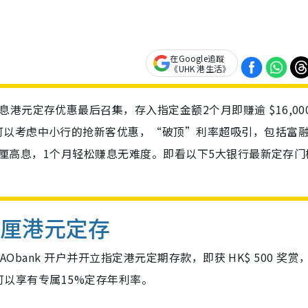
在Google追蹤
《UHK 港生活》
元定存优惠最后召集，存入指定金额2个月即赚逾 $16,000
可以考虑中小行的抢新客优惠，“破顶”利率超吸引，包括富
享15厘高息，1个月轻松赚息无难度。即看以下5大银行最新定存门
5厘
港元定存
AObank 开户并开立指定港元定期存款，即获 HK$ 500 奖赏
人都可以享有专属15%定存年利率。