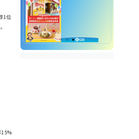
荐1位
荐。
15%