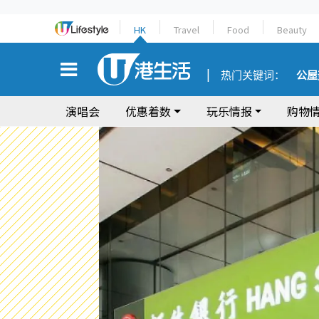
HK
Travel
Food
Beauty
热门关键词：
公屋
演唱会
优惠着数
玩乐情报
购物