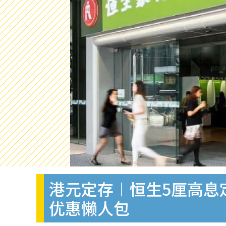
港元定存︱恒生5厘高息定
优惠懒人包