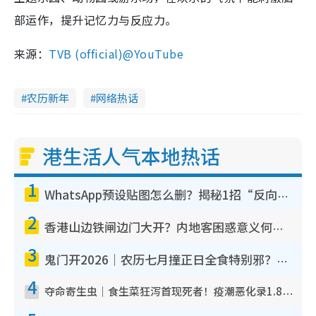
部运作，提升记忆力与反应力。
来源：
TVB (official)@YouTube
农历新年
网络热话
港生活人气本地热话
1
WhatsApp预设贴图怎么删？揭秘1招“反向操作”还原简洁界面 附3步实测教程
2
香港山边铁闸边门大开？内地客困惑意义何在！网友神回复：这种叫法理性防御
3
鬼门开2026｜农历七月撞正日全食特别邪？专家警告切忌做一事！揭4大禁忌+2招保平安
4
夺命寄生虫｜食生菜狂泻首现死者！疫潮恶化录1.8万宗病例 揭洗菜3大谬误