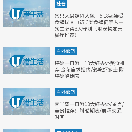
社会
狗只入食肆懒人包︱5.18起接受
食肆提交申请 3类食肆仍禁入＋
狗主必读3大守则（附宠物友善
餐厅推荐）
户外郊游
坪洲一日游︱10大好去处美食推
荐 金花庙求姻缘/必吃虾多士 附
坪洲船期表
户外郊游
南丫岛一日游10大好去处/景点/
美食推荐！附船期表/航程交通
时间