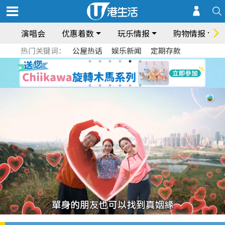
演唱会
优惠着数
玩乐情报
购物情报
热门关键词：
公屋热话
娱乐新闻
定期存款