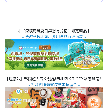
↓“森境奇缘夏日异想寻龙记”限定精品↓
↓漫游秘境地垫、多用途旅行收纳袋↓
【送您🐯】韩国超人气文创品牌MUZIK TIGER 冰感风扇！
↓将萌虎嘅慵懒疗愈带返屋企↓