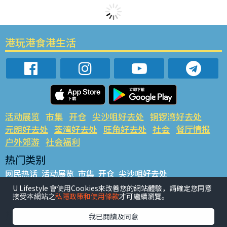
港玩港食港生活
活动展览
市集
开仓
尖沙咀好去处
铜锣湾好去处
元朗好去处
荃湾好去处
旺角好去处
社会
餐厅情报
户外郊游
社会福利
热门类别
网民热话
活动展览
市集
开仓
尖沙咀好去处
铜锣湾好去处
元朗好去处
荃湾好去处
旺角好去处
社会
U Lifestyle 會使用Cookies來改善您的網站體驗，請確定您同意
接受本網站之
私隱政策和使用條款
才可繼續瀏覽。
餐厅情报
户外郊游
热门标签
我已閱讀及同意