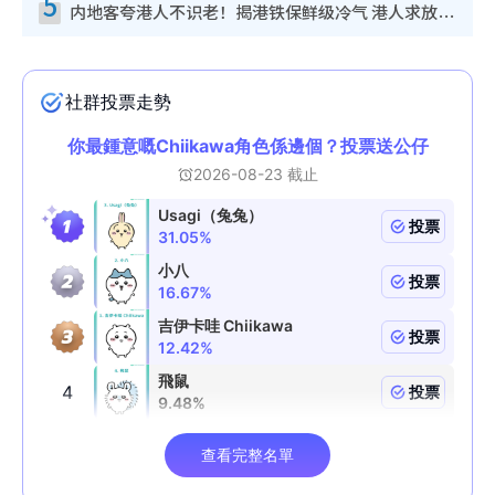
5
内地客夸港人不识老！揭港铁保鲜级冷气 港人求放过：别投诉